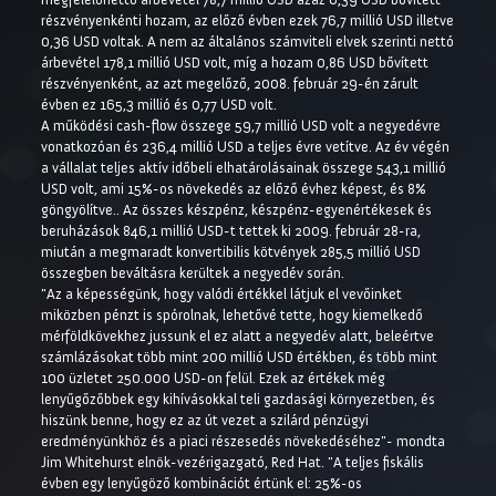
részvényenkénti hozam, az előző évben ezek 76,7 millió USD illetve
0,36 USD voltak. A nem az általános számviteli elvek szerinti nettó
árbevétel 178,1 millió USD volt, míg a hozam 0,86 USD bővített
részvényenként, az azt megelőző, 2008. február 29-én zárult
évben ez 165,3 millió és 0,77 USD volt.
A működési cash-flow összege 59,7 millió USD volt a negyedévre
vonatkozóan és 236,4 millió USD a teljes évre vetítve. Az év végén
a vállalat teljes aktív időbeli elhatárolásainak összege 543,1 millió
USD volt, ami 15%-os növekedés az előző évhez képest, és 8%
göngyölítve.. Az összes készpénz, készpénz-egyenértékesek és
beruházások 846,1 millió USD-t tettek ki 2009. február 28-ra,
miután a megmaradt konvertibilis kötvények 285,5 millió USD
összegben beváltásra kerültek a negyedév során.
"Az a képességünk, hogy valódi értékkel látjuk el vevőinket
miközben pénzt is spórolnak, lehetővé tette, hogy kiemelkedő
mérföldkövekhez jussunk el ez alatt a negyedév alatt, beleértve
számlázásokat több mint 200 millió USD értékben, és több mint
100 üzletet 250.000 USD-on felül. Ezek az értékek még
lenyűgőzőbbek egy kihívásokkal teli gazdasági környezetben, és
hiszünk benne, hogy ez az út vezet a szilárd pénzügyi
eredményünkhöz és a piaci részesedés növekedéséhez"- mondta
Jim Whitehurst elnök-vezérigazgató, Red Hat. "A teljes fiskális
évben egy lenyűgöző kombinációt értünk el: 25%-os