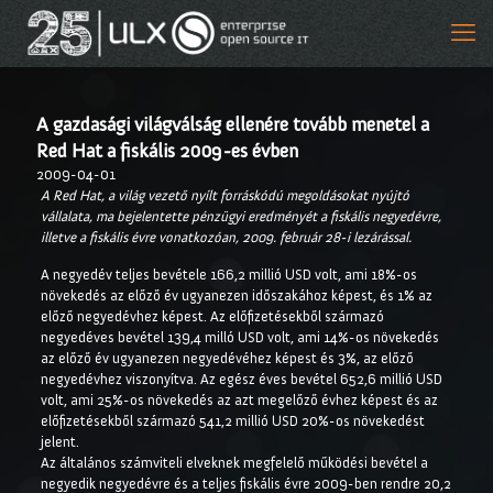
A gazdasági világválság ellenére tovább menetel a
Red Hat a fiskális 2009-es évben
2009-04-01
A Red Hat, a világ vezető nyílt forráskódú megoldásokat nyújtó
vállalata, ma bejelentette pénzügyi eredményét a fiskális negyedévre,
illetve a fiskális évre vonatkozóan, 2009. február 28-i lezárással.
A negyedév teljes bevétele 166,2 millió USD volt, ami 18%-os
növekedés az előző év ugyanezen időszakához képest, és 1% az
előző negyedévhez képest. Az előfizetésekből származó
negyedéves bevétel 139,4 milló USD volt, ami 14%-os növekedés
az előző év ugyanezen negyedévéhez képest és 3%, az előző
negyedévhez viszonyítva. Az egész éves bevétel 652,6 millió USD
volt, ami 25%-os növekedés az azt megelőző évhez képest és az
előfizetésekből származó 541,2 millió USD 20%-os növekedést
jelent.
Az általános számviteli elveknek megfelelő működési bevétel a
negyedik negyedévre és a teljes fiskális évre 2009-ben rendre 20,2