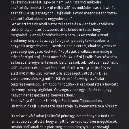
bevételnövekedést, 24%-os nem GAAP szerinti működési
bevételnövekedést és 236 millió USD-os működési cash flowt, és
ezen felül a 25 legnagyobb ügyfeleink is mind meghosszabbították
előfizetésüket ebben a negyedévben."
"Az üzlettársaink általi biztos teljesítés és a kiadások kezelésére
történő folyamatos összpontosítás lehetővé tette, hogy
meghaladjuk az elképzeléseinket a nem GAAP szerinti üzemi
eredményhányad és az egy főre jutó nyereség tekintetében a
negyedik negyedévben,"- kezdte Charlie Peters, elnökhelyettes és
gazdasági igazgató, Red Hat. " Folytatjuk a vállalat már eddig is
erős pénzügyi profiljának növelését. Az előző fiskális évet készpénz
és készpénz-egyenértékesek, beruházások tekintetében 846 millió
USD-al zártuk és alapvetően hitel nélkül. A 2009-es fiskális év
alatt 570 millió USD konvertibilis adósságot váltottunk ki, és
visszaszereztünk 2,9 millió USD értékű részvényt a vállalat
törzsrészvényeiből, ami több mint 10%-kal csökkentette a bővített
részvény mennyiségünket. Összegezve ez egy erős év volt, egy
nagyon nehéz gazdasági környezetben."
Szentiványi Gábor, az ULX Nyílt Forráskódú Tanácsadó és
Disztribúciós Kft. ügyvezető igazgatója így kommentálta a híreket:
“Ezzel az elvárásokat felülmúló pénzügyi eredménnyel a Red Hat
ismét bebizonyította, hogy a nyílt forráskódú szoftver megoldások
tovább hódítanak és a piac még jobban megnyílt a gazdasági