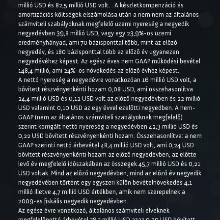
millió USD és 82,5 millió USD volt. . A készletkompenzáció és
amortizációs költségek elszámolása után a nem nem az általános
számviteli szabályoknak megfelelő üzemi nyereség a negyedik
negyedévben 39,8 millió USD, vagy egy 23,9%-os üzemi
eredményhányad, ami 70 bázisponttal több, mint az előző
negyedév, és 180 bázisponttal több az előző év ugyanezen
negyedévéhez képest. Az egész éves nem GAAP működési bevétel
148,4 millió, ami 24%-os növekedés az előző évhez képest.
A nettó nyereség a negyedévre vonatkozóan 16 millió USD volt, a
bővített részvényenkénti hozam 0,08 USD, ami összehasonlítva
24,4 millió USD és 0,12 USD volt az előző negyedévben és 22 millió
USD valamint 0,10 USD az egy évvel ezelőtti negyedben. A nem-
GAAP (nem az általános számviteli szabályoknak megfelelő)
szerint korrigált nettó nyereség a negyedévben 42,3 millió USD és
0,22 USD bővített részvényenkénti hozam. Összehasonlítva: a nem
GAAP szerinti nettó árbevétel 48,4 millió USD volt, ami 0,24 USD
bővített részvényenkénti hozam az előző negyedévben, az előtte
levő év megfelelő időszakában az összegek 45,7 millió USD és 0,21
USD voltak. Mind az előző negyedévben, mind az előző év negyedik
negyedévében történt egy egyszeri külön bevételnövekedés 4,1
millió illetve 4,7 millió USD értékben, amik nem szerepelnek a
2009-es fiskális negyedik negyedévben.
Az egész évre vonatkozó, általános számviteli elveknek
megfelelőnettó árbevétel 78,7 millió USD azaz 0,39 USD bővített