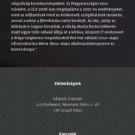
világválság következményeként. Ez Magyarországon sincs
másként, a ULX 2008-ban megduplázta a 2007-es eredményeket,
mind az előfizetések mind az értéknövelt szolgáltatások területén,
amivel a elérte a félmilliárdos nettó bevételt. Az idei, 2009-es
kilátások is nagyon bíztatóak, a válság okozta forráscsökkenés
miatt egyre több vállalat állítja át a kritikus, központi IT rendszereit
a drága tulajdonosi megoldásokról Red Hat vállalati Linux-alapú
infrastruktúrára illetve JBoss-alapú alkalmazáskörnyezetre és
köztesrétegre.”
Elérhetőségünk
Infopark, E épület
1117 Budapest, Neumann János u. 1/E
+36 (1) 450 0921
Kapcsolat