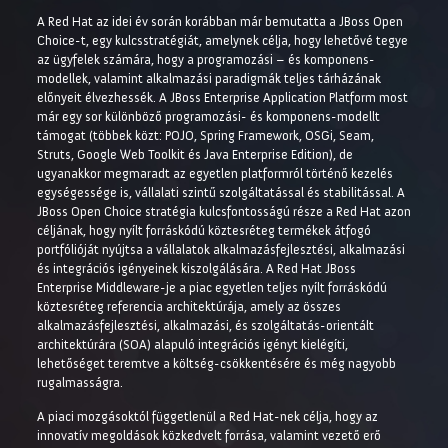
A Red Hat az idei év során korábban már bemutatta a JBoss Open
Choice-t, egy kulcsstratégiát, amelynek célja, hogy lehetővé tegye
az ügyfelek számára, hogy a programozási – és komponens-
modellek, valamint alkalmazási paradigmák teljes tárházának
előnyeit élvezhessék. A JBoss Enterprise Application Platform most
már egy sor különböző programozási- és komponens-modellt
támogat (többek közt: POJO, Spring Framework, OSGi, Seam,
Struts, Google Web Toolkit és Java Enterprise Edition), de
ugyanakkor megmaradt az egyetlen platformról történő kezelés
egységessége is, vállalati szintű szolgáltatással és stabilitással. A
JBoss Open Choice stratégia kulcsfontosságú része a Red Hat azon
céljának, hogy nyílt forráskódú köztesréteg termékek átfogó
portfólióját nyújtsa a vállalatok alkalmazásfejlesztési, alkalmazási
és integrációs igényeinek kiszolgálására. A Red Hat JBoss
Enterprise Middleware-je a piac egyetlen teljes nyílt forráskódú
köztesréteg referencia architektúrája, amely az összes
alkalmazásfejlesztési, alkalmazási, és szolgáltatás-orientált
architektúrára (SOA) alapuló integrációs igényt kielégíti,
lehetőséget teremtve a költség-csökkentésére és még nagyobb
rugalmasságra.
A piaci mozgásoktól függetlenül a Red Hat-nek célja, hogy az
innovatív megoldások közkedvelt forrása, valamint vezető erő