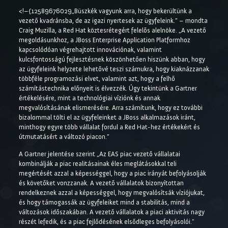
<!–{12589676029„Büszkék vagyunk arra, hogy bekerültünk a
vezető kvadránsba, de az igazi nyertesek az ügyfeleink.” – mondta
Craig Muzilla, a Red Hat köztesrétegért felelős alelnöke. „A vezető
megoldásunkhoz, a JBoss Enterprise Application Platformhoz
kapcsolódóan végrehajtott innovációnak, valamint
kulcsfontosságú fejlesztésnek köszönhetően hiszünk abban, hogy
az ügyfeleink helyzete lehetővé teszi számukra, hogy kiaknázzanak
többféle programozási elvet, valamint azt, hogy a felhő
számítástechnika előnyeit is élvezzék. Úgy tekintünk a Gartner
értékelésére, mint a technológiai víziónk és annak
megvalósításának elismerésére. Arra számítunk, hogy ez további
bizalommal tölti el az ügyfeleinket a JBoss alkalmazások iránt,
minthogy egyre több vállalat fordul a Red Hat-hez értékekért és
útmutatásért a változó piacon.”
A Gartner jelentése szerint „Az EAS piac vezető vállalatai
kombinálják a piac realitásainak éles meglátásokkal teli
megértését azzal a képességgel, hogy a piac irányát befolyásolják
és követőket vonzzanak. A vezető vállalatok bizonyítottan
rendelkeznek azzal a képességgel, hogy megvalósítsák víziójukat,
és hogy támogassák az ügyfeleiket mind a stabilitás, mind a
változások időszakában. A vezető vállalatok a piaci aktivitás nagy
részét lefedik, és a piac fejlődésének elsődleges befolyásolói."