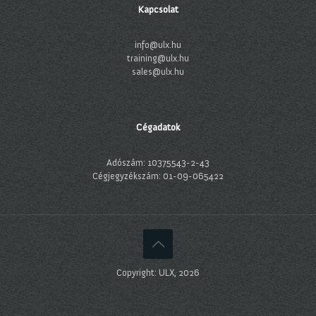
Kapcsolat
info@ulx.hu
training@ulx.hu
sales@ulx.hu
Cégadatok
Adószám: 10375543-2-43
Cégjegyzékszám: 01-09-065422
Copyright: ULX, 2026