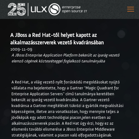
A JBoss a Red Hat-től helyet kapott az
alkalmazásszerverek vezető kvadránsában
2009-11-09
A JBoss Enterprise Application Platform bekerült az iparág vezető
elemző cégének köztesréteggel foglalkozó tanulmányába
A Red Hat, a világ vezető nyílt forráskódú megoldásokat nyújtó
vállalata ma bejelentette, hogy a Gartner "Magic Quadrant for
Enterprise Application Servers" című tanulmánya keretében
bekerült az iparág vezető kvadránsába. A Gartner vezető
kvadránsa a Gartner megítélését tükrözi a gyártók megvalósítási
képességeire, illetve arra vonatkozóan, hogy mennyire teljes a
jövőképük egy adott technológiai piacon,jelen esetben az
alkalmazásszerverek piacán. A Red Hat úgy érzi, hogy ez az
elismerés további elismerése a JBoss Enterprise Middleware
stratégiájának, valamint a piacon való elfogadottságának.