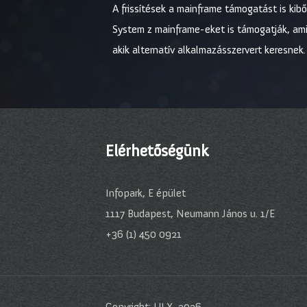
A frissítések a mainframe támogatást is kib
System z mainframe-eket is támogatják, am
akik alternatív alkalmazásszervert keresnek.
Elérhetőségünk
Infopark, E épület
1117 Budapest, Neumann János u. 1/E
+36 (1) 450 0921
Copyright: ULX, 2026