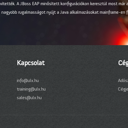
ővítették. A JBoss EAP minősített konfigurációkon keresztül most már
i nagyobb rugalmasságot nyújt a Java alkalmazásokat mainframe-en f
Kapcsolat
Cég
info@ulx.hu
Adós
training@ulx.hu
Cégj
sales@ulx.hu