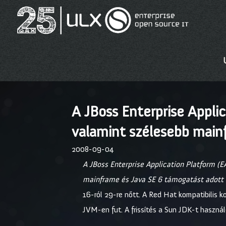
A JBoss Enterprise Applic
valamint szélesebb main
2008-09-04
A JBoss Enterprise Application Platform (EA
mainframe és Java SE 6 támogatást adott a
16-ról 29-re nőtt. A Red Hat kompatibilis k
JVM-en fut. A frissítés a Sun JDK-t haszná