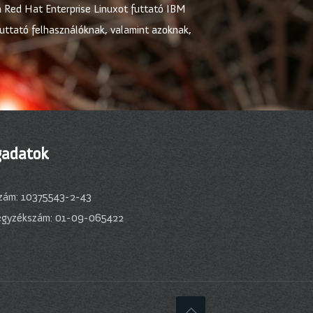
 a Red Hat Enterprise Linuxot futtató IBM
uttató felhasználóknak, valamint azoknak,
adatok
zám: 10375543-2-43
egyzékszám: 01-09-065422