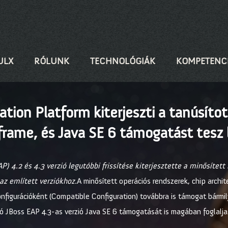
ULX
RÓLUNK
TECHNOLÓGIÁK
KOMPETENC
ation Platform kiterjeszti a tanúsítot
frame, és Java SE 6 támogatást tesz
P) 4.2 és 4.3 verzió legutóbbi frissítése kiterjesztette a minősítet
z említett verziókhoz.
A minősített operációs rendszerek, chip archi
onfigurációként (Compatible Configuration) továbbra is támogat bármil
ló JBoss EAP 4.3-as verzió Java SE 6 támogatását is magában foglalja