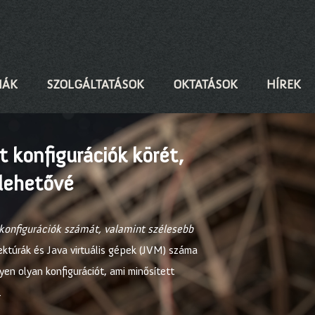
IÁK
SZOLGÁLTATÁSOK
OKTATÁSOK
HÍREK
t konfigurációk körét,
 lehetővé
t konfigurációk számát, valamint szélesebb
tektúrák és Java virtuális gépek (JVM) száma
yen olyan konfigurációt, ami minősített
.