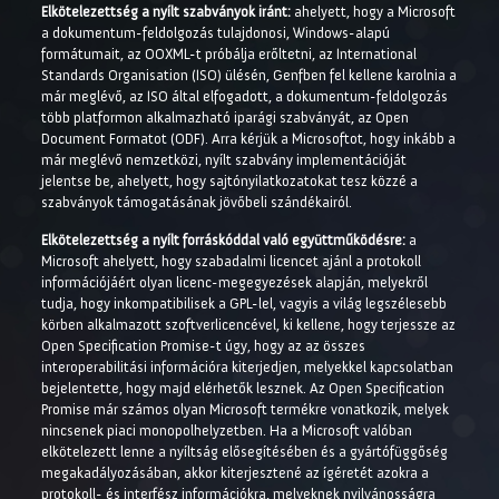
Elkötelezettség a nyílt szabványok iránt:
ahelyett, hogy a Microsoft
a dokumentum-feldolgozás tulajdonosi, Windows-alapú
formátumait, az OOXML-t próbálja erőltetni, az International
Standards Organisation (ISO) ülésén, Genfben fel kellene karolnia a
már meglévő, az ISO által elfogadott, a dokumentum-feldolgozás
több platformon alkalmazható iparági szabványát, az Open
Document Formatot (ODF). Arra kérjük a Microsoftot, hogy inkább a
már meglévő nemzetközi, nyílt szabvány implementációját
jelentse be, ahelyett, hogy sajtónyilatkozatokat tesz közzé a
szabványok támogatásának jövőbeli szándékairól.
Elkötelezettség a nyílt forráskóddal való együttműködésre:
a
Microsoft ahelyett, hogy szabadalmi licencet ajánl a protokoll
információjáért olyan licenc-megegyezések alapján, melyekről
tudja, hogy inkompatibilisek a GPL-lel, vagyis a világ legszélesebb
körben alkalmazott szoftverlicencével, ki kellene, hogy terjessze az
Open Specification Promise-t úgy, hogy az az összes
interoperabilitási információra kiterjedjen, melyekkel kapcsolatban
bejelentette, hogy majd elérhetők lesznek. Az Open Specification
Promise már számos olyan Microsoft termékre vonatkozik, melyek
nincsenek piaci monopolhelyzetben. Ha a Microsoft valóban
elkötelezett lenne a nyíltság elősegítésében és a gyártófüggőség
megakadályozásában, akkor kiterjesztené az ígéretét azokra a
protokoll- és interfész információkra, melyeknek nyilvánosságra