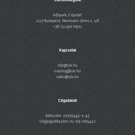
Infopark, E épület
1117 Budapest, Neumann János u. 1/E
+36 (1) 450 0921
Kapcsolat
info@ulx.hu
training@ulx.hu
sales@ulx.hu
Cégadatok
Adószám: 10375543-2-43
Cégjegyzékszám: 01-09-065422