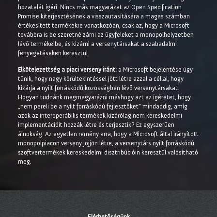
hozatalát ígéri. Nincs más magyarázat az Open Specification
Promise kiterjesztésének a visszautasítására a magas számban
értékesített termékekre vonatkozóan, csak az, hogy a Microsoft
továbbra is be szeretné zárni az ügyfeleket a monopolhelyzetben
lévő termékeibe, és kizárni a versenytársakat a szabadalmi
fenyegetéseken keresztül.
Elkötelezettség a piaci verseny iránt:
a Microsoft bejelentése úgy
tűnik, hogy nagy körültekintéssel jött létre azzal a céllal, hogy
kizárja a nyílt forráskódú közösségben lévő versenytársakat.
Hogyan tudnánk megmagyarázni máshogy azt az ígéretet, hogy
„nem pereli be a nyílt forráskódú fejlesztőket” mindaddig, amíg
azok az interoperábilis termékek kizárólag nem kereskedelmi
implementációit hozzák létre és terjesztik? Ez egyszerűen
álnokság. Az egyetlen remény arra, hogy a Microsoft által irányított
monopolpiacon verseny jöjjön létre, a versenytárs nyílt forráskódú
szoftvertermékek kereskedelmi disztribúcióin keresztül valósítható
meg.
Elérhetőségünk