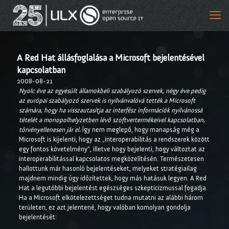
A Red Hat állásfoglalása a Microsoft bejelentésével
kapcsolatban
2008-08-21
Nyolc éve az egyesült államokbeli szabályozó szervek, négy éve pedig
az európai szabályozó szervek is nyilvánvalóvá tették a Microsoft
számára, hogy ha visszautasítja az interfész információk nyilvánossá
tételét a monopolhelyzetben lévő szoftvertermékeivel kapcsolatban,
törvényellenesen jár el.
Így nem meglepő, hogy manapság még a
Microsoft is kijelenti, hogy az „interoperabilitás a rendszerek között
egy fontos követelmény”, illetve hogy bejelenti, hogy változtat az
interoperabilitással kapcsolatos megközelítésén. Természetesen
hallottunk már hasonló bejelentéseket, melyeket stratégiailag
majdnem mindig úgy időzítettek, hogy más hatásuk legyen. A Red
Hat a legutóbbi bejelentést egészséges szkepticizmussal fogadja.
Ha a Microsoft elkötelezettséget tudna mutatni az alábbi három
területen, ez azt jelentené, hogy valóban komolyan gondolja
bejelentését: