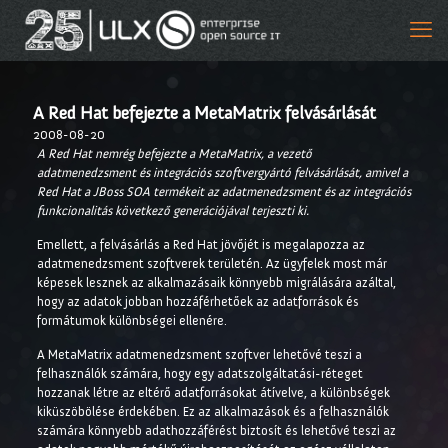
A Red Hat befejezte a MetaMatrix felvásárlását
2008-08-20
A Red Hat nemrég befejezte a MetaMatrix, a vezető
adatmenedzsment és integrációs szoftvergyártó felvásárlását, amivel a
Red Hat a JBoss SOA termékeit az adatmenedzsment és az integrációs
funkcionalitás következő generációjával terjeszti ki.
Emellett, a felvásárlás a Red Hat jövőjét is megalapozza az
adatmenedzsment szoftverek területén. Az ügyfelek most már
képesek lesznek az alkalmazásaik könnyebb migrálására azáltal,
hogy az adatok jobban hozzáférhetőek az adatforrások és
formátumok különbségei ellenére.
A MetaMatrix adatmenedzsment szoftver lehetővé teszi a
felhasználók számára, hogy egy adatszolgáltatási-réteget
hozzanak létre az eltérő adatforrásokat átívelve, a különbségek
kiküszöbölése érdekében. Ez az alkalmazások és a felhasználók
számára könnyebb adathozzáférést biztosít és lehetővé teszi az