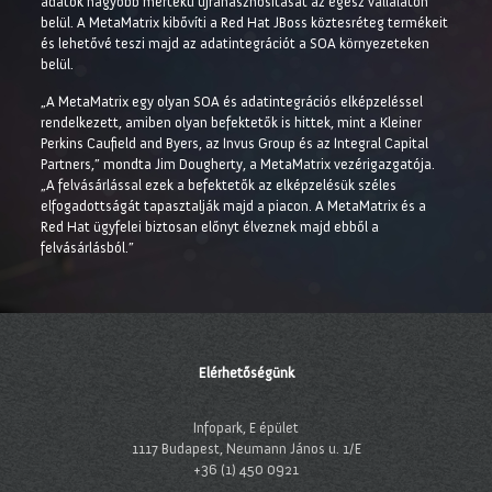
adatok nagyobb mértékű újrahasznosítását az egész vállalaton
belül. A MetaMatrix kibővíti a Red Hat JBoss köztesréteg termékeit
és lehetővé teszi majd az adatintegrációt a SOA környezeteken
belül.
„A MetaMatrix egy olyan SOA és adatintegrációs elképzeléssel
rendelkezett, amiben olyan befektetők is hittek, mint a Kleiner
Perkins Caufield and Byers, az Invus Group és az Integral Capital
Partners,” mondta Jim Dougherty, a MetaMatrix vezérigazgatója.
„A felvásárlással ezek a befektetők az elképzelésük széles
elfogadottságát tapasztalják majd a piacon. A MetaMatrix és a
Red Hat ügyfelei biztosan előnyt élveznek majd ebből a
felvásárlásból.”
Elérhetőségünk
Infopark, E épület
1117 Budapest, Neumann János u. 1/E
+36 (1) 450 0921