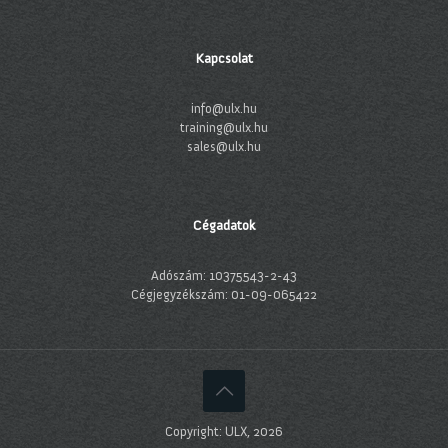
Kapcsolat
info@ulx.hu
training@ulx.hu
sales@ulx.hu
Cégadatok
Adószám: 10375543-2-43
Cégjegyzékszám: 01-09-065422
Copyright: ULX, 2026