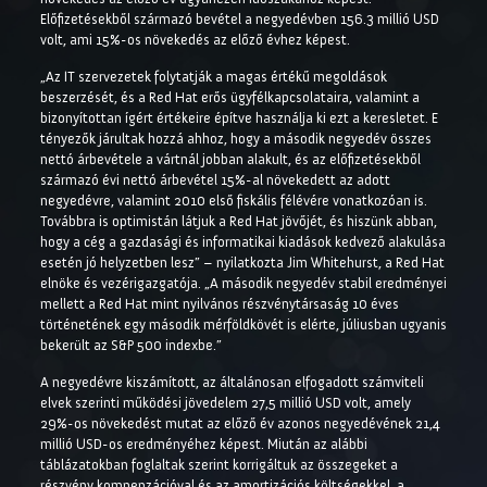
Előfizetésekből származó bevétel a negyedévben 156.3 millió USD
volt, ami 15%-os növekedés az előző évhez képest.
„Az IT szervezetek folytatják a magas értékű megoldások
beszerzését, és a Red Hat erős ügyfélkapcsolataira, valamint a
bizonyítottan ígért értékeire építve használja ki ezt a keresletet. E
tényezők járultak hozzá ahhoz, hogy a második negyedév összes
nettó árbevétele a vártnál jobban alakult, és az előfizetésekből
származó évi nettó árbevétel 15%-al növekedett az adott
negyedévre, valamint 2010 első fiskális félévére vonatkozóan is.
Továbbra is optimistán látjuk a Red Hat jövőjét, és hiszünk abban,
hogy a cég a gazdasági és informatikai kiadások kedvező alakulása
esetén jó helyzetben lesz” – nyilatkozta Jim Whitehurst, a Red Hat
elnöke és vezérigazgatója. „A második negyedév stabil eredményei
mellett a Red Hat mint nyilvános részvénytársaság 10 éves
történetének egy második mérföldkövét is elérte, júliusban ugyanis
bekerült az S&P 500 indexbe.”
A negyedévre kiszámított, az általánosan elfogadott számviteli
elvek szerinti működési jövedelem 27,5 millió USD volt, amely
29%-os növekedést mutat az előző év azonos negyedévének 21,4
millió USD-os eredményéhez képest. Miután az alábbi
táblázatokban foglaltak szerint korrigáltuk az összegeket a
részvény kompenzációval és az amortizációs költségekkel, a