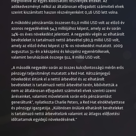
megnövelve az egyes kibocsátott részvények értékét. Az
adókedvezményt nélkül az általánosan elfogadott számviteli elvek
szerint kiszámított haszon részvényenként 0,16 USD lett volna.
A működési pénzáramlás összesen 62,0 millió USD volt az előző év
azonos negyedévének 54,3 milliójához képest, amely az év során
14%-os éves növekedést jelentett. A negyedév végén az elhatárolt
bevételeket is tartalmazó nettó árbevétel 580,9 millió USD volt,
amely az előző évhez képest 17 %-os növekedést mutatott. 2009
augusztus 31-én a készpénz és készpénz egyenértékesek,
valamint beruházások összege 911, 8 millió USD volt.
„A második negyedév során az összes kulcsfontosságú mérőn erős
pénzügyi teljesítményt mutatott a Red Hat. Kétszámjegyű
növekedést értünk el a nettó árbevétel és az elhatárolt
bevételeket is tartalmazó nettó árbevétel terén, kibővítettük a
nem az általánosan elfogadott számviteli elvek szerinti üzemi
árréseinket, valamint műveleteink során erős pénzáramlást
generáltunk”, nyilatkozta Charlie Peters, a Red Hat elnökhelyettese
és pénzügyi igazgatója. „Különösen örülünk elhatárolt bevételeket
is tartalmazó nettó árbevételünk valamint az átlagos előfizetési
időtartamok egyidejű növekedésének.”