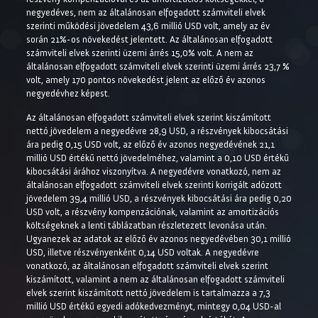
negyedéves, nem az általánosan elfogadott számviteli elvek
szerinti működési jövedelem 43,6 millió USD volt, amely az év
során 21%-os növekedést jelentett. Az általánosan elfogadott
számviteli elvek szerinti üzemi árrés 15,0% volt. A nem az
általánosan elfogadott számviteli elvek szerinti üzemi árrés 23,7 %
volt, amely 170 pontos növekedést jelent az előző év azonos
negyedévhez képest.
Az általánosan elfogadott számviteli elvek szerint kiszámított
nettó jövedelem a negyedévre 28,9 USD, a részvények kibocsátási
ára pedig 0,15 USD volt, az előző év azonos negyedévének 21,1
millió USD értékű nettó jövedelméhez, valamint a 0,10 USD értékű
kibocsátási árához viszonyítva. A negyedévre vonatkozó, nem az
általánosan elfogadott számviteli elvek szerinti korrigált adózott
jövedelem 39,4 millió USD, a részvények kibocsátási ára pedig 0,20
USD volt, a részvény kompenzációnak, valamint az amortizációs
költségeknek a lenti táblázatban részletezett levonása után.
Ugyanezek az adatok az előző év azonos negyedévében 30,1 millió
USD, illetve részvényenként 0,14 USD voltak. A negyedévre
vonatkozó, az általánosan elfogadott számviteli elvek szerint
kiszámított, valamint a nem az általánosan elfogadott számviteli
elvek szerint kiszámított nettó jövedelem is tartalmazza a 7,3
millió USD értékű egyedi adókedvezményt, mintegy 0,04 USD-al