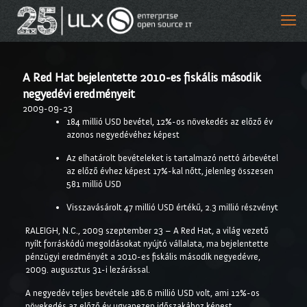
A Red Hat bejelentette 2010-es fiskális második
negyedévi eredményeit
2009-09-23
184 millió USD bevétel, 12%-os növekedés az előző év
azonos negyedévéhez képest
Az elhatárolt bevételeket is tartalmazó nettó árbevétel
az előző évhez képest 17%-kal nőtt, jelenleg összesen
581 millió USD
Visszavásárolt 47 millió USD értékű, 2.3 millió részvényt
RALEIGH, N.C., 2009 szeptember 23 – A Red Hat, a világ vezető
nyílt forráskódú megoldásokat nyújtó vállalata, ma bejelentette
pénzügyi eredményét a 2010-es fiskális második negyedévre,
2009. augusztus 31-i lezárással.
A negyedév teljes bevétele 186.6 millió USD volt, ami 12%-os
növekedés az előző év ugyanezen időszakához képest.