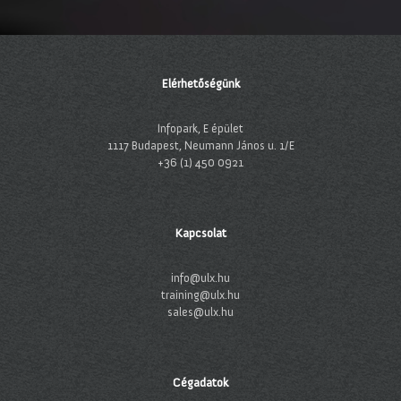
Elérhetőségünk
Infopark, E épület
1117 Budapest, Neumann János u. 1/E
+36 (1) 450 0921
Kapcsolat
info@ulx.hu
training@ulx.hu
sales@ulx.hu
Cégadatok