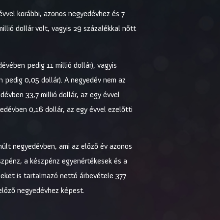
 évvel korábbi, azonos negyedévhez és 7
lió dollár volt, vagyis 29 százalékkal nőtt
évében pedig 11 millió dollár), vagyis
n pedig 0,05 dollár). A negyedév nem az
dévben 33,7 millió dollár, az egy évvel
edévben 0,16 dollár, az egy évvel ezelőtti
elmúlt negyedévben, ami az előző év azonos
szpénz, a készpénz egyenértékesek és a
leket is tartalmazó nettó árbevétele 377
z előző negyedévhez képest.