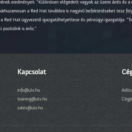
ének eredményeit. “Különösen elégedett vagyok az üzemi árrés és a 
párhuzamosan a Red Hat továbbra is nagyívű befektetéseket tesz foly
, a Red Hat ügyvezető igazgatóhelyettese és pénzügyi igazgatója. “To
 pozíciónk is erős.”
Kapcsolat
Cég
info@ulx.hu
Adós
training@ulx.hu
Cégj
sales@ulx.hu