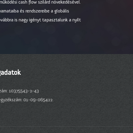
működési cash flow szilárd növekedésével.
amataiba és rendszereibe a globális
vábbra is nagy igényt tapasztalunk a nyílt
adatok
zám: 10375543-2-43
egyzékszám: 01-09-065422