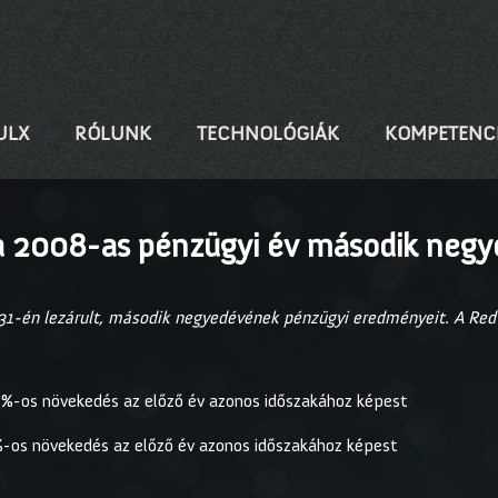
ULX
RÓLUNK
TECHNOLÓGIÁK
KOMPETENC
 a 2008-as pénzügyi év második neg
31-én lezárult, második negyedévének pénzügyi eredményeit. A Red 
 28%-os növekedés az előző év azonos időszakához képest
64%-os növekedés az előző év azonos időszakához képest