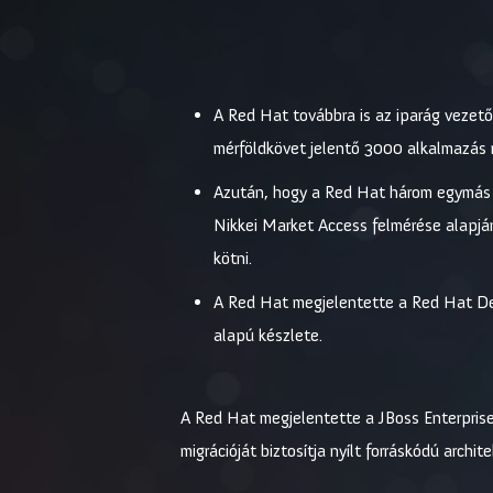
A Red Hat továbbra is az iparág vezet
mérföldkövet jelentő 3000 alkalmazás m
Azután, hogy a Red Hat három egymás kö
Nikkei Market Access felmérése alapján
kötni.
A Red Hat megjelentette a Red Hat Devel
alapú készlete.
A Red Hat megjelentette a JBoss Enterprise 
migrációját biztosítja nyílt forráskódú archite