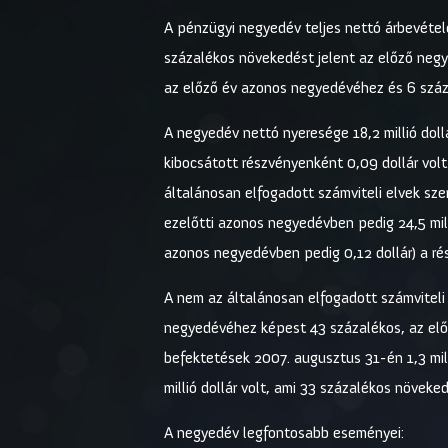
A pénzügyi negyedév teljes nettó árbevétele
százalékos növekedést jelent az előző negye
az előző év azonos negyedévéhez és 6 száz
A negyedév nettó nyeresége 18,2 millió dollá
kibocsátott részvényenként 0,09 dollár vol
általánosan elfogadott számviteli elvek szer
ezelőtti azonos negyedévben pedig 24,5 mill
azonos negyedévben pedig 0,12 dollár) a r
A nem az általánosan elfogadott számviteli 
negyedévéhez képest 43 százalékos, az elő
befektetések 2007. augusztus 31-én 1,3 mill
millió dollár volt, ami 33 százalékos növek
A negyedév legfontosabb eseményei: