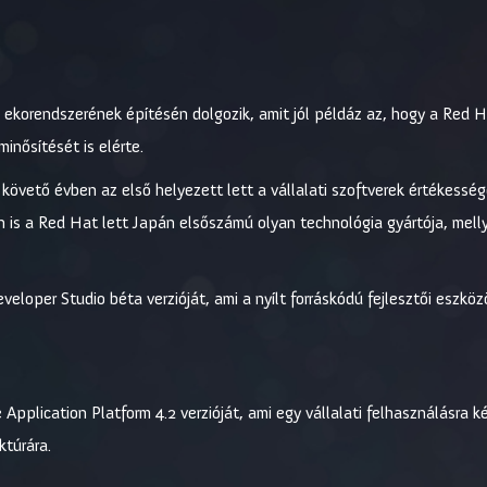
ő ekorendszerének építésén dolgozik, amit jól példáz az, hogy a Red 
inősítését is elérte.
vető évben az első helyezett lett a vállalati szoftverek értékesség
 is a Red Hat lett Japán elsőszámú olyan technológia gyártója, melly
oper Studio béta verzióját, ami a nyílt forráskódú fejlesztői eszközö
Application Platform 4.2 verzióját, ami egy vállalati felhasználásra 
ktúrára.