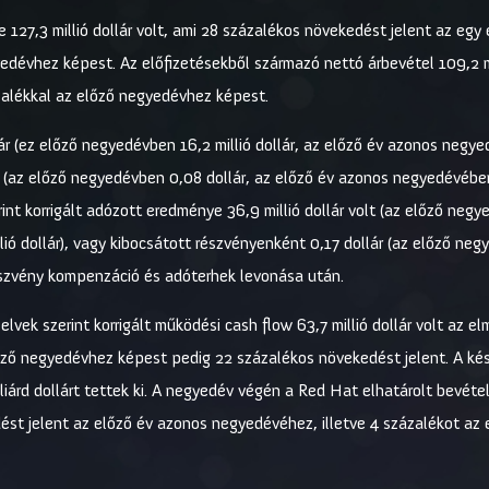
 127,3 millió dollár volt, ami 28 százalékos növekedést jelent az egy
dévhez képest. Az előfizetésekből származó nettó árbevétel 109,2 mil
alékkal az előző negyedévhez képest.
r (ez előző negyedévben 16,2 millió dollár, az előző év azonos negyed
t (az előző negyedévben 0,08 dollár, az előző év azonos negyedévébe
int korrigált adózott eredménye 36,9 millió dollár volt (az előző negye
ió dollár), vagy kibocsátott részvényenként 0,17 dollár (az előző negy
észvény kompenzáció és adóterhek levonása után.
elvek szerint korrigált működési cash flow 63,7 millió dollár volt az 
ző negyedévhez képest pedig 22 százalékos növekedést jelent. A ké
iárd dollárt tettek ki. A negyedév végén a Red Hat elhatárolt bevéte
edést jelent az előző év azonos negyedévéhez, illetve 4 százalékot a