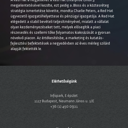
megjelentetésével kezdte, ezt pedig a JBoss és a köztesréteg
stratégia ismertetése követte, mondta Charlie Peters, a Red Hat
ügyvezető igazgatóhelyettese és pénzügyi igazgatója. A Red Hat
elégedett a stabil bevételi teljesítményével, mialatt a vállalat
olyan kezdeményezéseket tett, melyek elősegítik a piaci
részesedés és szellemi tőke folyamatos kiaknázását a gyorsan
növekvő piacon. Az értékesítésbe, a marketing és kutatás-
fejlesztési befektetések a negyedévben az éves mérleg szilárd
alapját fektették le.
Elérhetőségünk
Infopark, E épület
1117 Budapest, Neumann János u. 1/E
+36 (1) 450 0921