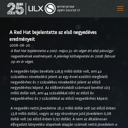
A Red Hat bejelentette az első negyedéves
eredményeit
2008-08-20
A Red Hat bejelentette a 2007. május 31-én véget ért első pénzügyi
negyedévének eredményeit. A jelenlegi költségvetési év 2008. február
29-én ér véget.
A negyedév teljes bevétele 118,9 millió dollár volt, ami 42
százalékos növekedést jelent az egy évvel ezelőtti megfelelő
negyedévhez és 7 százalékos növekedést jelent az előző
negyedévhez képest. Az előfizetésekből származó bevétel 103
millió dollár volt, ami 44 százalékkal nőtt az előző év
negyedévéhez és 7 százalékkal az előző negyedévhez képest.
A negyedév nettó jövedelme 16,2 millió dollár volt (az előző évben
13,8 millió dollár), vagyis az egy részvényre jutó jövedelem 0,08
dollár volt (az előző évben 0,07 dollár). A nem az általánosan
elfogadott könyvelési alapelvek alapján számolt nettó jövedelem a