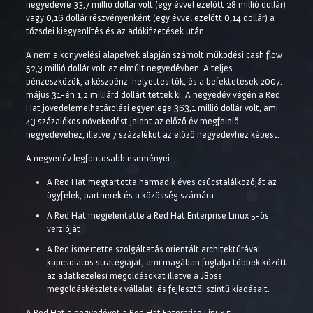
negyedévre 33,7 millió dollár volt (egy évvel ezelőtt 28 millió dollár)
vagy 0,16 dollár részvényenként (egy évvel ezelőtt 0,14 dollár) a
tőzsdei kiegyenlítés és az adókifizetések után.
A nem a könyvelési alapelvek alapján számolt működési cash flow
52,3 millió dollár volt az elmúlt negyedévben. A teljes
pénzeszközök, a készpénz-helyettesítők, és a befektetések 2007.
május 31-én 1,2 milliárd dollárt tettek ki. A negyedév végén a Red
Hat jövedelemelhatárolási egyenlege 363,1 millió dollár volt, ami
43 százalékos növekedést jelent az előző év megfelelő
negyedévéhez, illetve 7 százalékot az előző negyedévhez képest.
A negyedév legfontosabb eseményei:
A Red Hat megtartotta harmadik éves csúcstalálkozóját az
ügyfelek, partnerek és a közösség számára
A Red Hat megjelentette a Red Hat Enterprise Linux 5-ös
verzióját
A Red ismertette szolgáltatás orientált architektúrával
kapcsolatos stratégiáját, ami magában foglalja többek között
az adatkezelési megoldásokat illetve a JBoss
megoldáskészletek vállalati és fejlesztői szintű kiadásait.
A Red Hat a negyedévet a Red Hat Enterprise Linux 5