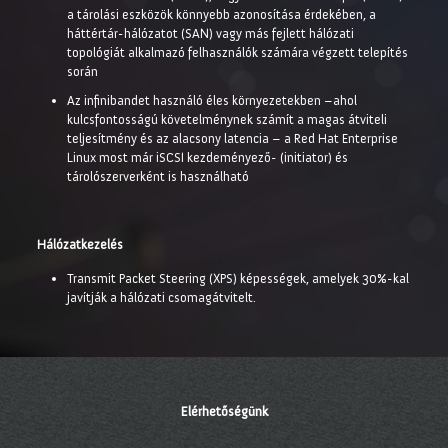
a tárolási eszközök könnyebb azonosítása érdekében, a
háttértár-hálózatot (SAN) vagy más fejlett hálózati
topológiát alkalmazó felhasználók számára végzett telepítés
során
Az infinibandet használó éles környezetekben –ahol
kulcsfontosságú követelménynek számít a magas átviteli
teljesítmény és az alacsony latencia – a Red Hat Enterprise
Linux most már iSCSI kezdeményező- (initiator) és
tárolószerverként is használható
Hálózatkezelés
Transmit Packet Steering (XPS) képességek, amelyek 30%-kal
javítják a hálózati csomagátvitelt.
Elérhetőségünk