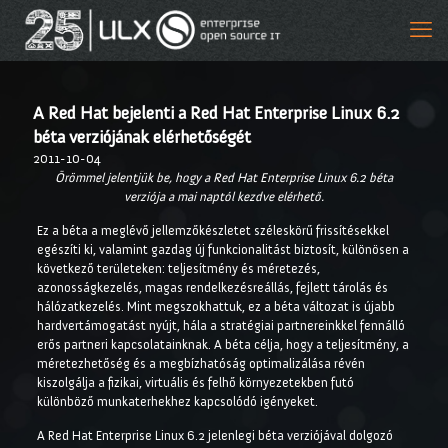
A Red Hat bejelenti a Red Hat Enterprise Linux 6.2
béta verziójának elérhetőségét
2011-10-04
Örömmel jelentjük be, hogy a Red Hat Enterprise Linux 6.2 béta
verziója a mai naptól kezdve elérhető.
Ez a béta a meglévő jellemzőkészletet széleskörű frissítésekkel
egészíti ki, valamint gazdag új funkcionalitást biztosít, különösen a
következő területeken: teljesítmény és méretezés,
azonosságkezelés, magas rendelkezésreállás, fejlett tárolás és
hálózatkezelés. Mint megszokhattuk, ez a béta változat is újabb
hardvertámogatást nyújt, hála a stratégiai partnereinkkel fennálló
erős partneri kapcsolatainknak. A béta célja, hogy a teljesítmény, a
méretezhetőség és a megbízhatóság optimalizálása révén
kiszolgálja a fizikai, virtuális és felhő környezetekben futó
különböző munkaterhekhez kapcsolódó igényeket.
A Red Hat Enterprise Linux 6.2 jelenlegi béta verziójával dolgozó