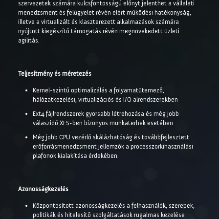
szervezetek számára kulcsfontosságú előnyt jelenthet a vállalati
menedzsment és felügyelet révén elért működési hatékonyság,
illetve a virtualizált és klaszterezett alkalmazások számára
nyújtott kiegészítő támogatás révén megnövekedett üzleti
agilitás.
Teljesítmény és méretezés
Kernel-szintű optimalizálás a folyamatütemező,
hálózatkezelési, virtualizációs és I/O alrendszerekben
Ext4 fájlrendszerek gyorsabb létrehozása és még jobb
válaszidő XFS-ben bizonyos munkaterhek esetében
Még jobb CPU vezérlő skálázhatóság és továbbfejlesztett
erőforrásmenedzsment jellemzők a processzorkihasználási
plafonok kialakítása érdekében.
Azonosságkezelés
Központosított azonosságkezelés a felhasználók, szerepek,
politikák és hitelesítő szolgáltatások rugalmas kezelése