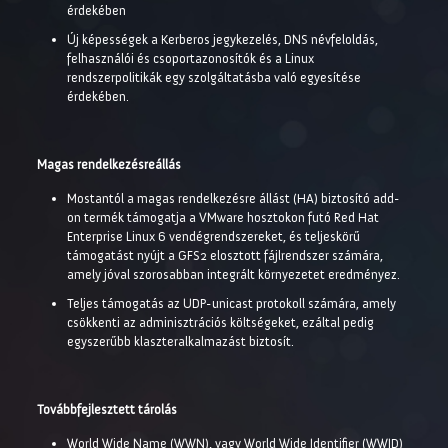
érdekében
Új képességek a Kerberos jegykezelés, DNS névfeloldás,
felhasználói és csoportazonosítók és a Linux
rendszerpolitikák egy szolgáltatásba való egyesítése
érdekében.
Magas rendelkezésreállás
Mostantól a magas rendelkezésre állást (HA) biztosító add-
on termék támogatja a VMware hosztokon futó Red Hat
Enterprise Linux 6 vendégrendszereket, és teljeskörű
támogatást nyújt a GFS2 elosztott fájlrendszer számára,
amely jóval szorosabban integrált környezetet eredményez.
Teljes támogatás az UDP-unicast protokoll számára, amely
csökkenti az adminisztrációs költségeket, ezáltal pedig
egyszerűbb klaszteralkalmazást biztosít.
Továbbfejlesztett tárolás
World Wide Name (WWN), vagy World Wide Identifier (WWID)