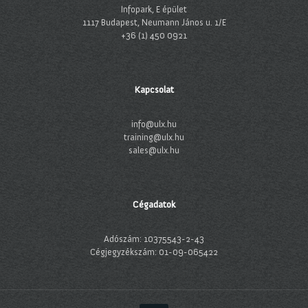
Infopark, E épület
1117 Budapest, Neumann János u. 1/E
+36 (1) 450 0921
Kapcsolat
info@ulx.hu
training@ulx.hu
sales@ulx.hu
Cégadatok
Adószám: 10375543-2-43
Cégjegyzékszám: 01-09-065422