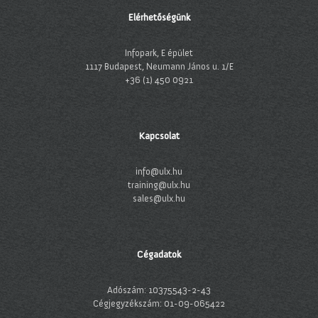
Elérhetőségünk
Infopark, E épület
1117 Budapest, Neumann János u. 1/E
+36 (1) 450 0921
Kapcsolat
info@ulx.hu
training@ulx.hu
sales@ulx.hu
Cégadatok
Adószám: 10375543-2-43
Cégjegyzékszám: 01-09-065422