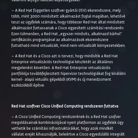
– A Red Hat független szoftver gyártói (ISV) ekorendszere, mely
több, mint 3000 minősített alkalmazást foglal magában, lehetővé
teszi az ügyfelek számára, hogy többezer Red Hat által minősített
alkalmazást futtassanak a Cisco egyesített számítási rendszerén.
Ezen túlmenően, a Red Hat „egyszer minősíts, alkalmazd bárhol”
certifikációs programjával az alkalmazások ekorendszere
futtatható mind virtualizált, mind nem virtualizált környezetekben.
– A Red Hat és a Cisco azt is tervezi, hogy minősítik a Red Hat
Enterprise virtualizációs technológiai készletét az általános
megjelenést követően. A Red Hat Enterprise virtualizációs
portfóliója továbbfejlesztett hipervizor technológiákat fog kínálálni
kernel- alapú virtuális gépekből (KVM) és új menedzsment
eszközökből építve.
Red Hat szoftver Cisco Unified Computing rendszeren futtatva
– A Cisco Unified Computing rendszerének és a Red Hat szofver
megoldásainak kombinációjával nyert platformon az ügyfelek úgy
vethetik be számítási infrastruktúráikat, hogy azok mindkét
vállalat erejét kihasználják, beleértve a Cisco egyedülálló integrált