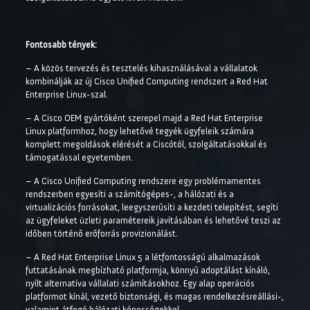
Fontosabb tények:
– A közös tervezés és tesztelés kihasználásával a vállalatok
kombinálják az új Cisco Unified Computing rendszert a Red Hat
Enterprise Linux-szal.
– A Cisco OEM gyártóként szerepel majd a Red Hat Enterprise
Linux platformhoz, hogy lehetővé tegyék ügyfeleik számára
komplett megoldások elérését a Ciscótól, szolgáltatásokkal és
támogatással egyetemben.
– A Cisco Unified Computing rendszere egy problémamentes
rendszerben egyesíti a számítógépes-, a hálózati és a
virtualizációs forrásokat, leegyszerűsíti a kezdeti telepítést, segíti
az ügyfeleket üzleti paramétereik javításában és lehetővé teszi az
időben történő erőforrás provizionálást.
– A Red Hat Enterprise Linux 5 a létfontosságú alkalmazások
futtatásának megbízható platformja, könnyű adoptálást kínáló,
nyílt alternatíva vállalati számításokhoz. Egy alap operációs
platformot kínál, vezető biztonsági, és magas rendelkezésreállási-,
valamint átfogó hálózati képességekkel.