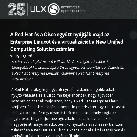
A Red Hat és a Cisco együtt nyújtják majd az
Enterprise Linuxot és a virtualizációt a New Unified
Computing Solution számára
2009-03-26
A két technológiai vezető vállalat közös szolgáltatásokkal és
támogatásokkal kombinálja a Cisco egyesített számítási rendszerét és
a Red Hat Enterprise Linuxot, valamint a Red Hat Enterprise
virtualizációt
A Red Hat, a világ legnagyobb nyílt forráskódú megoldásokat
nyújtó vállalata és a Cisco ma bejelentették, hogy a jövőben
közösen dolgoznak majd azon, hogy a Red Hat Enterprise Linux
szoftvert és a Cisco Unified Computing rendszerét együtt juttassák
el ügyfeleikhez. Ez egy olyan áttörő megoldás, amely segíti az
ügyfeleket, hogy létfontosságú alkalmazásaikat virtualizált,
nagyteljesítményű adatközpont környezetben vethessék be. Ezen
túlmenően a Red Hat és a Cisco a közös globális értékesítésben és
szolgáltatásban is együtt kíván működni.