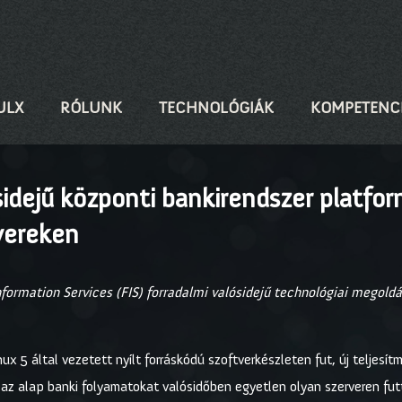
ULX
RÓLUNK
TECHNOLÓGIÁK
KOMPETENC
sidejű központi bankirendszer platfo
rvereken
Information Services (FIS) forradalmi valósidejű technológiai megold
nux 5 által vezetett nyílt forráskódú szoftverkészleten fut, új teljesí
 az alap banki folyamatokat valósidőben egyetlen olyan szerveren fut