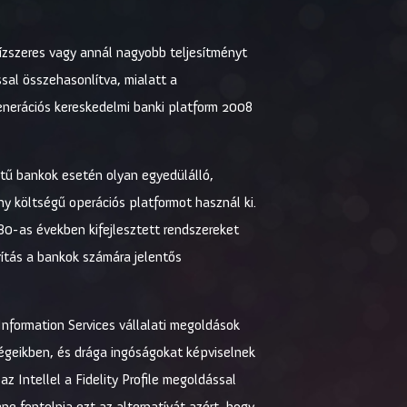
 tízszeres vagy annál nagyobb teljesítményt
sal összehasonlítva, mialatt a
enerációs kereskedelmi banki platform 2008
etű bankok esetén olyan egyedülálló,
y költségű operációs platformot használ ki.
80-as években kifejlesztett rendszereket
ítás a bankok számára jelentős
Information Services vállalati megoldások
sségeikben, és drága ingóságokat képviselnek
 Intellel a Fidelity Profile megoldással
e fontolnia ezt az alternatívát azért, hogy