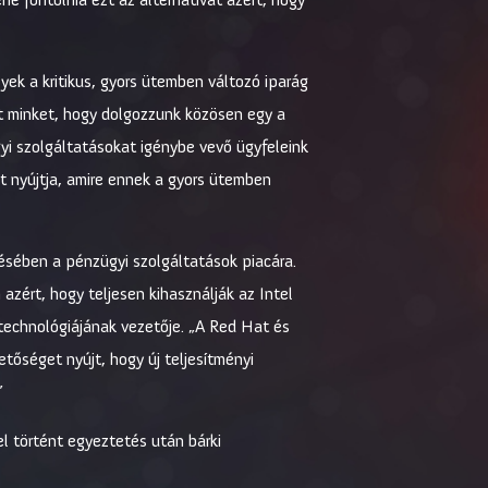
ek a kritikus, gyors ütemben változó iparág
tt minket, hogy dolgozzunk közösen egy a
i szolgáltatásokat igénybe vevő ügyfeleink
t nyújtja, amire ennek a gyors ütemben
ésében a pénzügyi szolgáltatások piacára.
zért, hogy teljesen kihasználják az Intel
 technológiájának vezetője. „A Red Hat és
tőséget nyújt, hogy új teljesítményi
”
el történt egyeztetés után bárki