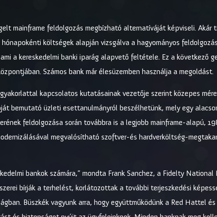
egelt mainframe feldolgozás megbízható alternatíváját képviseli. Akár
y hónapokénti költségek alapján vizsgálva a hagyományos feldolgozás
ami a kereskedelmi banki iparág alapvető feltétele. Ez a következő g
i központjában. Számos bank már élesüzemben használja a megoldást.
gyakorlattal kapcsolatos kutatásainak vezetője szerint közepes mér
óját bemutató üzleti esettanulmányról beszélhetünk, mely egy alacson
rének feldolgozása során továbbra is a legjobb mainframe-alapú, 19
modernizálásával megvalósítható szoftver-és hardverköltség-megtakar
skedelmi bankok számára,” mondta Frank Sanchez, a Fidelty National 
szerei bírják a terhelést, korlátozottak a további terjeszkedési képe
lágban. Büszkék vagyunk arra, hogy együttműködünk a Red Hattel és az
ást és biztonságot nyújt az ügyfeleinknek. Minden banknak meg kellen