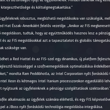
kiterjeszthetősége és költségmegtakarítása.”
ügyfeleknek robusztus, megbízható megoldásokra van szükségük, mely
 Red Hat Észak-Amerikáért felelős vezetője. „Amikor az FIS megkerese
tő megoldáson, tudtuk, hogy az együttműködés hasznos lesz a pénzügy
el és az FIS megoldásokkal azt a tapasztalatot és globális támogatás
nak szüksége van.
dhet a Red Hattel és az FIS-szel egy dinamikus, új platform fejleszt
ejlesztő közösséggel a szoftvermegoldások optimalizálása érdekében a
zőket,” mondta Ram Peddibhotla, az Intel Corporation nyílt forráskódú
ntel Xeon és kétmagos Intel Itanium processzorokon egyedülálló lehe
st nyújtsunk az ügyfeleinknek a pénzügyi szolgáltatások szektorában.
ofile alkalmazás az ügyfelek számára elérhető, és egy FIS képviselőv
pel a JBoss nyílt forráskódú technológia megoldásba integrálása.