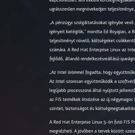
ugrásszerűen megnövekedjen teljesítménye, 
„A pénzügyi szolgáltatásokat igénybe vevő 
igényeit kielégítik,” mondta Ed Boyajian, a
teljesítményt növelő, költségeket csökken
számára. A Red Hat Enterprise Linux az Int
fejlődő, állandó rendelkezésreállású iparág
„Az Intel örömmel fogadta, hogy együttműkö
Az Intel szorosan együttműködik a szoftverf
legújabb processzorai által nyújtott jellem
az FIS termékek ötvözése az új négymagos I
szintet, biztonságot és költségmegtakarítá
A Red Hat Enterprise Linux 5-ön futó FIS Pr
megnézheti. A jövőben a tervek között szere