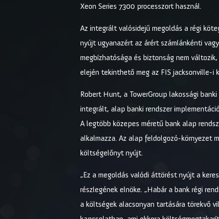
Xeon Series 7300 processzort használ.
Az integrált valósidejű megoldás a régi köt
nyújt ugyanazért az árért számlánkénti vag
megbízhatósága és biztonság nem változik, 
elején tekinthető meg az FIS jacksonville-
Robert Hunt, a TowerGroup lakossági banki 
integrált, alap banki rendszer implementáci
A legtöbb közepes méretű bank alap rendsze
alkalmazza. Az alap feldolgozó-környezet 
költségelőnyt nyújt.
„Ez a megoldás valódi áttörést nyújt a kere
részlegének elnöke. „Habár a bank régi rend
a költségek alacsonyan tartására törekvő vi
kapcsolatban, ami ekkora költségmegtakarít