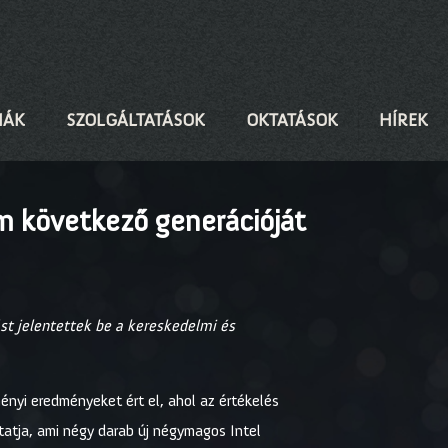
IÁK
SZOLGÁLTATÁSOK
OKTATÁSOK
HÍREK
rm következő generációját
ást jelentettek be a kereskedelmi és
tményi eredményeket ért el, ahol az értékelés
tatja, ami négy darab új négymagos Intel