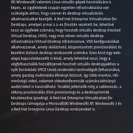
(R) Windows(R) valamint Linux virtuális gépek hosztolására is
képes, az ügyfeleknek csupán egyetlen infrastruktúrára van
szükségük ahhoz, hogy szerver és desktop virtualizációs
alkalmazásaikat kezeljék. A Red Hat Enterprise Virtualization for
Desktops, amelyet a mai 2.2-es frissítés vezetett be, lehetővé
teszi az ügyfelek számára, hogy hosztolt virtuális desktop (Hosted
Virtual Desktop, HVD), vagy más néven virtuális desktop
infrastruktúra (Virtual Desktop Infrastructure, VDI) konfigurációkat
alkalmazzanak, amely skálázható, központosított provízionálást és
kezelést biztosít desktop rendszereik számára. Ezen kívül egy web-
alapú kapcsolatkezelőt is kínál, amely lehetővé teszi, hogy a
végfelhasználók hozzáférjenek hosztolt virtuális desktopjaikhoz a
nyílt forráskódú SPICE távoli renderelési technológiát felhasználva,
amely gazdag multimédia élményt biztosít, így több monitor, HD-
minőségű videó, valamint videokonferenciák számára kétirányú
audió/videó is használható. További jellemzők még a sablonozás, a
vékony provízionálás (thin provisioning) és a desktopminták
készletezése (pooling). A Red Hat Enterprise Virtualization for
Desktops támogatja a Microsoft(R) Windows(R) XP, Windows(R) 7 és
a Red Hat Enterprise Linux Desktop rendszereket is.