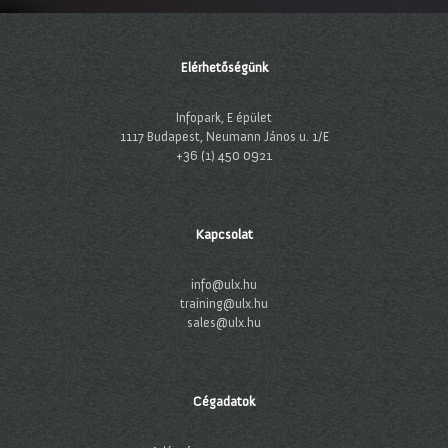
Elérhetőségünk
Infopark, E épület
1117 Budapest, Neumann János u. 1/E
+36 (1) 450 0921
Kapcsolat
info@ulx.hu
training@ulx.hu
sales@ulx.hu
Cégadatok