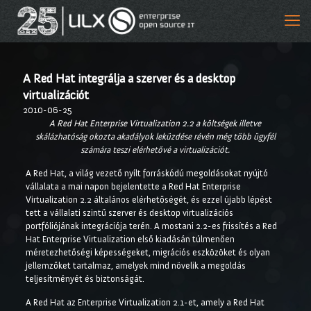
A Red Hat integrálja a szerver és a desktop
virtualizációt
2010-06-25
A Red Hat Enterprise Virtualization 2.2 a költségek illetve
skálázhatóság okozta akadályok leküzdése révén még több ügyfél
számára teszi elérhetővé a virtualizációt.
A Red Hat, a világ vezető nyílt forráskódú megoldásokat nyújtó
vállalata a mai napon bejelentette a Red Hat Enterprise
Virtualization 2.2 általános elérhetőségét, és ezzel újabb lépést
tett a vállalati szintű szerver és desktop virtualizációs
portfóliójának integrációja terén. A mostani 2.2-es frissítés a Red
Hat Enterprise Virtualization első kiadásán túlmenően
méretezhetőségi képességeket, migrációs eszközöket és olyan
jellemzőket tartalmaz, amelyek mind növelik a megoldás
teljesítményét és biztonságát.
A Red Hat az Enterprise Virtualization 2.1-et, amely a Red Hat