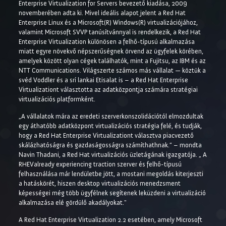
Enterprise Virtualization for Servers bevezető kiadása, 2009
novemberében adta ki. Mivel ideális alapot jelent a Red Hat
Enterprise Linux és a Microsoft(R) Windows(R) virtualizációjához,
valamint Microsoft SVVP tanúsítvánnyal is rendelkezik, a Red Hat
Enterprise Virtualization különösen a felhő-típusú alkalmazása
miatt egyre növekvő népszerűségnek örvend az ügyfelek körében,
amelyek között olyan cégek találhatók, mint a Fujitsu, az IBM és az
NTT Communications. Világszerte számos más vállalat — köztük a
svéd Voddler és a srí lankai Etisalat is – a Red Hat Enterprise
Virtualizationt választotta az adatközpontja számára stratégiai
virtualizációs platformként.
„A vállalatok mára az eredeti szerverkonszolidációtól elmozdultak
egy áthatóbb adatközpont virtualizációs stratégia felé, és tudják,
hogy a Red Hat Enterprise Virtualizationt választva piacvezető
skálázhatóságra és gazdaságosságra számíthathnak.” – mondta
Navin Thadani, a Red Hat virtualizációs üzletágának igazgatója. „ A
RHEValready experiencing traction szerver és felhő-típusú
felhasználása már lendületbe jött, a mostani megoldás kiterjeszti
a hatáskörét, hiszen desktop virtualizációs menedzsment
képességei még több ügyfélnek segítenek leküzdeni a virtualizáció
alkalmazása elé gördülő akadályokat."
A Red Hat Enterprise Virtualization 2.2 esetében, amely Microsoft