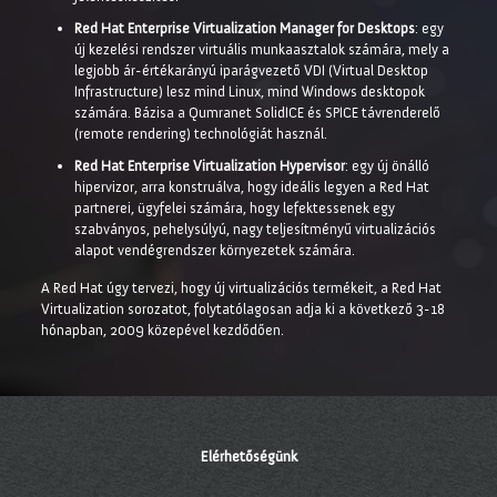
Red Hat Enterprise Virtualization Manager for Desktops
: egy
új kezelési rendszer virtuális munkaasztalok számára, mely a
legjobb ár-értékarányú iparágvezető VDI (Virtual Desktop
Infrastructure) lesz mind Linux, mind Windows desktopok
számára. Bázisa a Qumranet SolidICE és SPICE távrenderelő
(remote rendering) technológiát használ.
Red Hat Enterprise Virtualization Hypervisor
: egy új önálló
hipervizor, arra konstruálva, hogy ideális legyen a Red Hat
partnerei, ügyfelei számára, hogy lefektessenek egy
szabványos, pehelysúlyú, nagy teljesítményű virtualizációs
alapot vendégrendszer környezetek számára.
A Red Hat úgy tervezi, hogy új virtualizációs termékeit, a Red Hat
Virtualization sorozatot, folytatólagosan adja ki a következő 3-18
hónapban, 2009 közepével kezdődően.
Elérhetőségünk