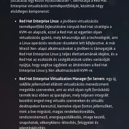
futtatását egy közös infrastruktúrán -, bemutatja a Red Hat
Enterprise virtualizációs termékportfólióját, közöttük négy
elsődleges komponenst:
Red Hat Enterprise Linux
: a jövőbeni virtualizációs
termékportfólió fejlesztésére irányuló Red Hat stratégia a
KVM-en alapszik, ezzel a Red Hat az egyetlen olyan
virtualizációs gyártó, mely kihasználja azt a technológiát, ami
a Linux operációs rendszer részeként lett kifejlesztve. A már
létező Xen-alapú alkalmazásokat a jövőben is támogatják a
Red Hat Enterprise Linux 5 teljes élettartamának idejére, és a
Red Hat az eszközök és szolgáltatások széles variációját
nyújtja, hogy segítse ügyfeleit az áttérésben a Red Hat
Enterprise Linux 5 Xen alkalmazásáról KVM-re.
Red Hat Enterprise Virtualization Manager for Servers
: egy új,
sokféle jellemzővel ellátott virtualizációs menedzsment
megoldás szerverekre, ami az első olyan nyílt forráskódú
termék lesz ebben az iparágban, mely teljesen integrált
kezelést enged meg virtuális szervereken és virtuális
desktopokon keresztül, kiemelve olyan fontos jellemzőket,
mint a live migráció, magas rendelkezésreállás,
rendszerütemező, energiagazdálkodás, image kezelő,
snapshotok, vékonykliens-létesítés, felügyelet és
jelentéskészítés.