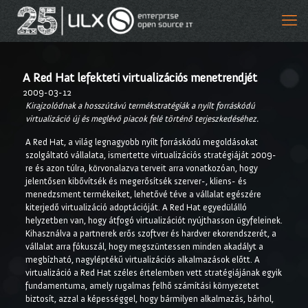
A Red Hat lefekteti virtualizációs menetrendjét
2009-03-12
Kirajzolódnak a hosszútávú termékstratégiák a nyílt forráskódú
virtualizáció új és meglévő piacok felé történő terjeszkedéséhez.
A Red Hat, a világ legnagyobb nyílt forráskódú megoldásokat
szolgáltató vállalata, ismertette virtualizációs stratégiáját 2009-
re és azon túlra, körvonalazva terveit arra vonatkozóan, hogy
jelentősen kibővítsék és megerősítsék szerver-, kliens- és
menedzsment termékeiket, lehetővé téve a vállalat egészére
kiterjedő virtualizáció adoptációját. A Red Hat egyedülálló
helyzetben van, hogy átfogó virtualizációt nyújthasson ügyfeleinek.
Kihasználva a partnerek erős szoftver és hardver ekorendszerét, a
vállalat arra fókuszál, hogy megszüntessen minden akadályt a
megbízható, nagyléptékű virtualizációs alkalmazások előtt. A
virtualizáció a Red Hat széles értelemben vett stratégiájának egyik
fundamentuma, amely rugalmas felhő számítási környezetet
biztosít, azzal a képességgel, hogy bármilyen alkalmazás, bárhol,