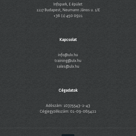
Infopark, E épület
1117 Budapest, Neumann János u. 1/E
+36 (1) 450 0921
Kapcsolat
info@ulx.hu
training@ulx.hu
sales@ulx.hu
Cégadatok
Adószám: 10375543-2-43
Cégjegyzékszám: 01-09-065422