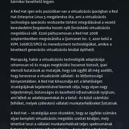
bármikor bevethető legyen.
A Red Hat igen erős pozicióban van a virtualizácós iparágban a Red
Hat Enterprise Linux 5 megjelenése óta, ami a virtualizációs
technológia operációs rendszerbe történt integrálásával a vezető
kereskedelmi forgalomba hozott nyílt forráskódú virtualizációs
megoldássá vált. Ezzel párhuzamosan a Red Hat 2008
szeptemberében megvásárolta a Qumranet Inc.-t, azon belül a
KVM, SolidICE/SPICE és menedzsment technológiákat, amikre a
következő generációs virtualizációs kínálat építhető.
Manapság, habár a virtualizációs technológiák adaptációja
rohamosan nő és magas megtérülési hozamot biztosít, ipari
elemzői kutatások az mutatják, hogy sok ügyfél áll még azelőtt,
hogy bevezesse a vitualizációt vállalati- és létfontosságú
környezetekben. A Red Hat kihasználja ezt a lehetőséget:
stratégiájának bejelentésével kiemelt célja, hogy olyan nagy
teljesítményű, biztonságos és kezelhető infrastruktúrát nyújtson,
ami lefedi az adatközpontokat és a belső- és külső számítási
felhőket, melyek széleskörű vállalati munkaterheléseket futtatnak.
A Red Hat – stratégiája azon részeként, hogy az ügyfelei számára
olyan komplett virtualizációs megoldás szettet kínáljon, mely
lehetővé teszi a vállalati munkaterhelések teljes spektrumának