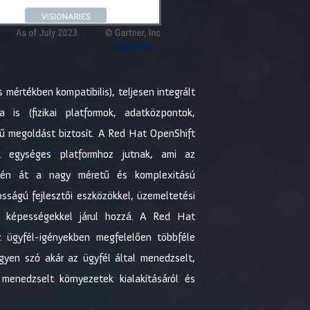
mértékben kompatibilis), teljesen integrált
 is (fizikai platformok, adatközpontok,
rű megoldást biztosít. A Red Hat OpenShift
ók egységes platformhoz jutnak, ami az
tésén át a nagy méretű és komplexitású
osságú fejlesztői eszközökkel, üzemeltetési
gi képességekkel járul hozzá. A Red Hat
az ügyfél-igényekben megfelelően többféle
gyen szó akár az ügyfél által menedzselt,
 menedzselt környezetek kialakításáról és