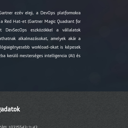
Gartner ezév eleji, a DevOps platformokra
” a Red Hat-et (Gartner Magic Quadrant for
lt DevSecOps eszközökkel a vállalatok
athatnak alkalmazásokat, amelyek akár a
nológiaigényesebb workload-okat is képesek
ba kerülő mesterséges intelligencia (AI) és
adatok
zám: 10375543-2-43