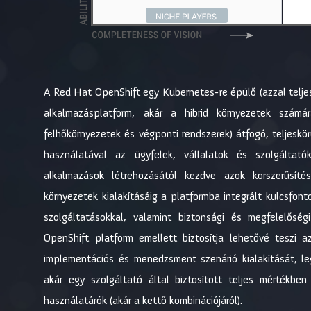
A Red Hat OpenShift egy Kubernetes-re épülő (azzal teljes 
alkalmazásplatform, akár a hibrid környezetek számára
felhőkörnyezetek és végponti rendszerek) átfogó, teljeskö
használatával az ügyfelek, vállalatok és szolgáltat
alkalmazások létrehozásától kezdve azok korszerűsí
környezetek kialakításáig a platformba integrált kulcsfont
szolgáltatásokkal, valamint biztonsági és megfelelősé
OpenShift platform emellett biztosítja lehetővé teszi 
implementációs és menedzsment szenárió kialakítását, le
akár egy szolgáltató által biztosított teljes mértékben
használatárók (akár a kettő kombinációjáról).