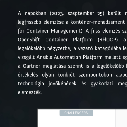
A napokban (2023. szeptember 25) került ny
legfrissebb elemzése a konténer-menedzsment 
for Container Management). A friss elemzés sz
OpenShift Container Platform (RHOCP) a G
legelőkelőbb négyzetbe, a vezető kategóriába le
vizsgált Ansible Automation Platform mellett e
a Gartner meglátása szerint is a legelőkelőbb
értékelés olyan konkrét szempontokon alap
technológia jövőképének és gyakorlati megv
elemezték.