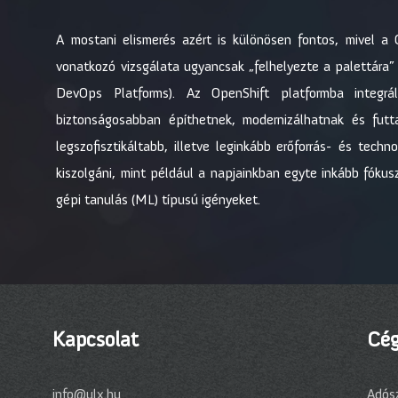
A mostani elismerés azért is különösen fontos, mivel a 
vonatkozó vizsgálata ugyancsak „felhelyezte a palettára
DevOps Platforms). Az OpenShift platformba integrá
biztonságosabban építhetnek, modernizálhatnak és futt
legszofisztikáltabb, illetve leginkább erőforrás- és tech
kiszolgáni, mint például a napjainkban egyte inkább fókusz
gépi tanulás (ML) típusú igényeket.
Kapcsolat
Cég
info@ulx.hu
Adós