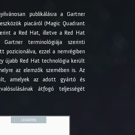
ilvánosan publikálásra a Gartner
eszközök piacáról (Magic Quadrant
erint a Red Hat, illetve a Red Hat
artner terminológiája szerinti
tt pozicionálva, ezzel a nemrégiben
gy újabb Red Hat technológia került
 helyre az elemzők szemében is. Az
ult, amelyek az adott gyártó és
alósulásának átfogó teljességét