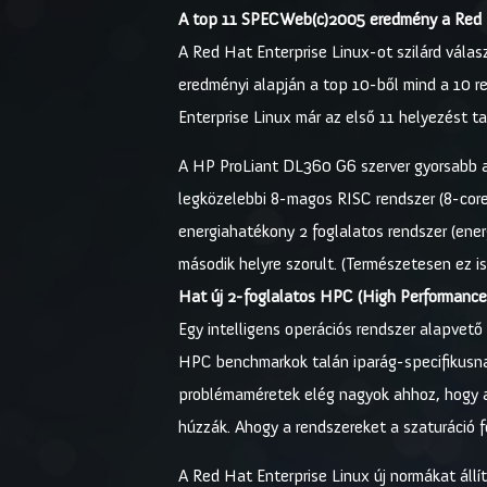
A top 11 SPECWeb(c)2005 eredmény a Red 
A Red Hat Enterprise Linux-ot szilárd vál
eredményi alapján a top 10-ből mind a 10 r
Enterprise Linux már az első 11 helyezést tar
A HP ProLiant DL360 G6 szerver gyorsabb a
legközelebbi 8-magos RISC rendszer (8-cor
energiahatékony 2 foglalatos rendszer (ener
második helyre szorult. (Természetesen ez i
Hat új 2-foglalatos HPC (High Performanc
Egy intelligens operációs rendszer alapvet
HPC benchmarkok talán iparág-specifikusnak
problémaméretek elég nagyok ahhoz, hogy a 
húzzák. Ahogy a rendszereket a szaturáció fe
A Red Hat Enterprise Linux új normákat áll