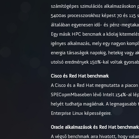
számítógépes szimulációs alkalmazásokon pr
5400as processzorokhoz képest 70 és 115 sz
általában egyenesen idő- és pénz-megtakar
Egy másik HPC bencmark a kőolaj kitermelés 
igényes alkalmazás, mely egy nagyon kompli
energia társaságok napokig, hetekig vagy aká
utolsó eredmények 150%-kal voltak gyorsab
Cisco és Red Hat benchmark
A Cisco és a Red Hat megmutatta a piacon t
SPECopmMbaseben lévő Intelt 154%-al lépte 
helyét tudhatja magáénak. A legmagasabb te
Enterprise Linux képességeire.
Oracle alkalmazások és Red Hat benchmark
A végső benchmark arra hivatott, hogy vala