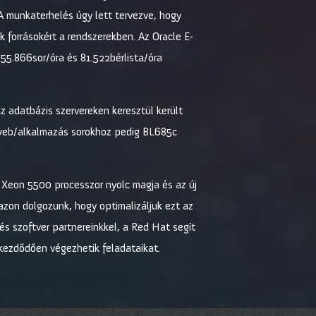
 A munkaterhelés úgy lett tervezve, hogy
k forrásokért a rendszerekben. Az Oracle E-
55.866sor/óra és 81.522bérlista/óra
 adatbázis szervereken keresztül került
 web/alkalmazás sorokhoz pedig BL685c
l Xeon 5500 processzor nyolc magja és az új
 azon dolgozunk, hogy optimalizáljuk ezt az
s szoftver partnereinkkel, a Red Hat segít
 kezdődően végezhetik feladataikat.