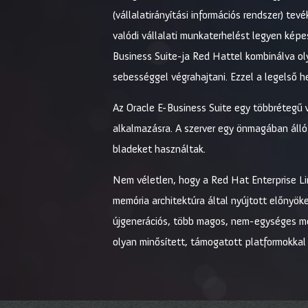
(vállalatirányítási információs rendszer) t
valódi vállalati munkaterhelést legyen képe
Business Suite-ja Red Hattel kombinálva ol
sebességgel végrahajtani. Ezzel a legelső h
Az Oracle E-Business Suite egy többrétegű 
alkalmazásra. A szerver egy önmagában áll
bladeket használtak.
Nem véletlen, hogy a Red Hat Enterprise Lin
memória architektúra által nyújtott előnyök
újgenerációs, több magos, nem-egységes mem
olyan minősített, támogatott platformokkal