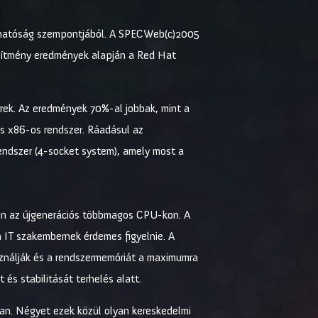
bízhatóság szempontjából. A SPECWeb(c)2005
jesítmény eredmények alapján a Red Hat
rek. Az eredmények 70%-al jobbak, mint a
s x86-os rendszer. Ráadásul az
 rendszer (4-socket system), amely most a
sen az újgenerációs többmagos CPU-kon. A
 IT szakembernek érdemes figyelnie. A
sználják és a rendszermemóriát a maximumra
 és stabilitását terhelés alatt.
ban. Négyet ezek közül olyan kereskedelmi