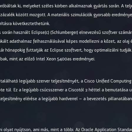
óbáltak ki, melyeket széles körben alkalmaznak gyártás során. A tel
ázalék között mozgott. A materiális szimulációk gyorsabb eredményei
ításra következtethetünk.
során használt Eclipse(c) (Schlumberger) elnevezésű szoftver számára 
kált adathalmaz felhasználásával képes modellezni a kőzet, az olaj 
r hónapokig futtatják az Eclipse szoftvert, hogy optimalizálni tudják 
bak, mint az előző Intel Xeon 5400as eredményei.
alálható legújabb szerver teljesítményét, a Cisco Unified Computing
túl. Ez a legújabb csúcsszerver a Ciscotól 2 héttel a bemutatása ut
ljesítmény elérése a legújabb hardverrel – a bevezetés pillanatában
mi olyat nyújtson, ami más, mint a többi. Az Oracle Application Stan