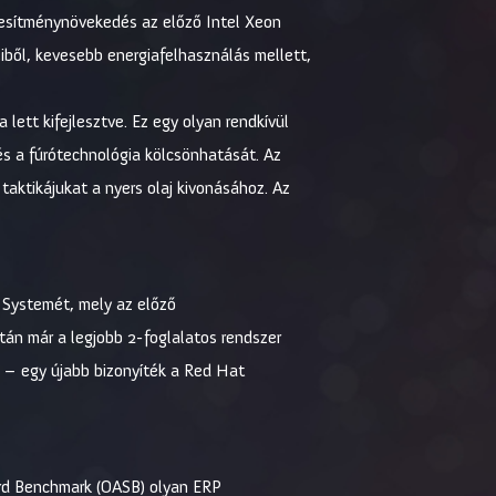
jesítménynövekedés az előző Intel Xeon
ből, kevesebb energiafelhasználás mellett,
lett kifejlesztve. Ez egy olyan rendkívül
és a fúrótechnológia kölcsönhatását. Az
taktikájukat a nyers olaj kivonásához. Az
 Systemét, mely az előző
án már a legjobb 2-foglalatos rendszer
 – egy újabb bizonyíték a Red Hat
dard Benchmark (OASB) olyan ERP