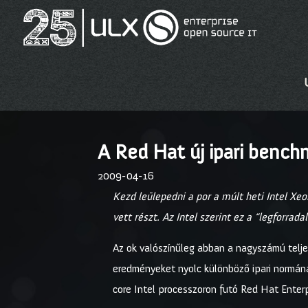
A Red Hat új ipari benchm
2009-04-16
Kezd leülepedni a por a múlt heti Intel 
vett részt. Az Intel szerint ez a “legforra
Az ok valószínűleg abban a nagyszámú teljes
eredményeket nyolc különböző ipari normán
core Intel processzoron futó Red Hat Enterpr