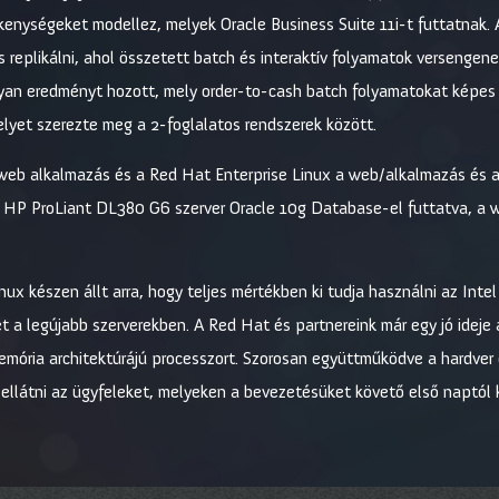
evékenységeket modellez, melyek Oracle Business Suite 11i-t futtatnak.
s replikálni, ahol összetett batch és interaktív folyamatok versengene
yan eredményt hozott, mely order-to-cash batch folyamatokat képes 
elyet szerezte meg a 2-foglalatos rendszerek között.
web alkalmazás és a Red Hat Enterprise Linux a web/alkalmazás és az
ó HP ProLiant DL380 G6 szerver Oracle 10g Database-el futtatva, a
ux készen állt arra, hogy teljes mértékben ki tudja használni az Inte
et a legújabb szerverekben. A Red Hat és partnereink már egy jó ideje
ória architektúrájú processzort. Szorosan együttműködve a hardver é
 ellátni az ügyfeleket, melyeken a bevezetésüket követő első naptól