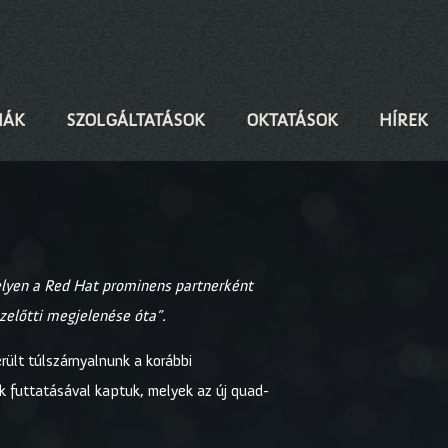
IÁK
SZOLGÁLTATÁSOK
OKTATÁSOK
HÍREK
elyen a Red Hat prominens partnerként
ezelőtti megjelenése óta”.
rült túlszárnyalnunk a korábbi
 futtatásával kaptuk, melyek az új quad-