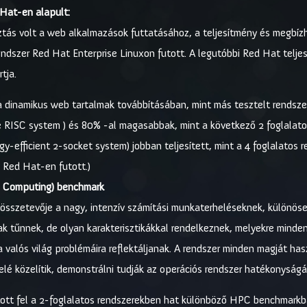
Hat-en alapult:
asztás volt a web alkalmazások futtatásához, a teljesítmény és meg
endszer Red Hat Enterprise Linuxon futott. A legutóbbi Red Hat tel
tja.
 dinamikus web tartalmak továbbításában, mint más tesztelt rendsze
e RISC system ) és 80% -al magasabbak, mint a következő 2 foglalato
gy-efficient 2-socket system) jobban teljesített, mint a 4 foglalatos
s Red Hat-en futott.)
e Computing) benchmark
ő összetevője a nagy, intenzív számítási munkaterheléseknek, különö
 tűnnek, de olyan karakterisztikákkal rendelkeznek, melyekre minden
valós világ problémáira reflektáljanak. A rendszer minden magját ha
lé közelítik, demonstrálni tudják az operációs rendszer hatékonyságát
ított fel a 2-foglalatos rendszerekben hat különböző HPC benchmark