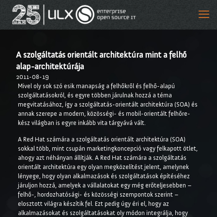
A szolgáltatás orientált architektúra mint a felhő
alap-architektúrája
2011-08-19
Mivel oly sok szó esik manapság a felhőkről és felhő-alapú
szolgáltatásokról, és egyre többen járulnak hozzá a téma
megvitatásához, így a szolgáltatás-orientált architektúra (SOA) és
annak szerepe a modern, közösségi- és mobil-orientált felhőre-
kész világban is egyre inkább vita tárgyává vált.
A Red Hat számára a szolgáltatás orientált architektúra (SOA)
sokkal több, mint csupán marketingkoncepció vagy felkapott ötlet,
ahogy azt néhányan állítják. A Red Hat számára a szolgáltatás
orientált architektúra egy olyan megközelítést jelent, amelynek
lényege, hogy olyan alkalmazások és szolgáltatások építéséhez
járuljon hozzá, amelyek a vállalatokat egy még erőteljesebben –
felhő-, hordozhatósági- és közösségi szempontok szerint –
elosztott világra készítik fel. Ezt pedig úgy éri el, hogy az
alkalmazásokat és szolgáltatásokat oly módon integrálja, hogy