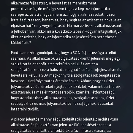
alkalmazásfejlesztést, a bevetést és menedzsment
produktivitását, de még így sem teljes a kép. Az informatika
szerepe az üzleti világban nem az, hogy alkalmazásokat hozzon
létre és futtasson, hanem az, hogy segítse az üzletet és növelje az
eljárásai hatékony végrehajtását. Ha már az összes alkalmazásunk
a felhőben van, akkor mi a következő lépés? Hogyan integrálhatjuk
őket az üzletbe, hogy az informatika teljesértékűen betölthesse
küldetését?
Pontosan ezért gondoljuk azt, hogy a SOA létfontosságú a felhő
számára. Az alkalmazások „szolgáltatásokként” jelennek meg egy
szolgáltatás orientált architektúrán belül, és amint a
szolgáltatásoknak ez a hálózata meghatározásra, kifejlesztésre és
bevetésre kerül, a SOA megkönnyíti a szolgáltatások beépítését a
hasznos üzleti folyamatok áramlásáokba. Ahhoz, hogy az üzleti
folyamatok valódi értéket nyújtsanak az üzlet, valamint partnereik,
üzlettársaik és más érintett szereplőik számára, létfontosságú,
hogy az adatokhoz, alkalmazásokhoz, szolgáltatásokhoz, üzleti
szabályokhoz és más folyamatokhoz hozzáférjenek, és azokat
integrálni tudják.
A piacon jelentős mennyiségű szolgáltatás orientált architektúra
alkalmazás és fejlesztés van jelen. Az IDC becslései szerint a
szolgáltatás orientált architektúrákra (az infrastruktúrára, az