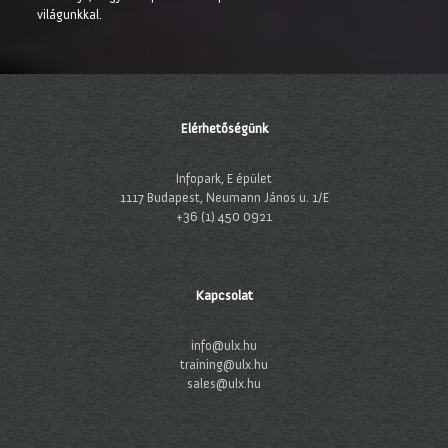
világunkkal.
Elérhetőségünk
Infopark, E épület
1117 Budapest, Neumann János u. 1/E
+36 (1) 450 0921
Kapcsolat
info@ulx.hu
training@ulx.hu
sales@ulx.hu