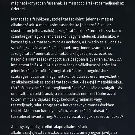
még hatékonyabban fussanak, és még több értéket termeljenek az
üzletnek.
Manapság a felhőkben „szolgáltatásokként” jelennek meg az
alkalmazások. A mobil számítástechnika felhasználói (pl. az
okostelefon felhasználók) „szolgáltatásokhoz” férnek hozzá banki
számlaegyenlegük ellenőrzésekor vagy rendelések leadásakor. A
közösségi alkalmazások mint a Facebook, a LinkedIn és a Google+
szintén „szolgáltatásként” jelennek meg. Innen származik a
„szolgáltatás” orientált architektúra kifejezés, és az ezekhez
hasonló alkalmazások mögött a valóságban is gyakran állnak SOA
implementációk. A SOA alkalmazások a vállalkozások számára
jelentős kódolási költségmegtakarítást és a megoldáshoz
szükséges időtartam nagymértékű rövidülését eredményezhetik
az alkalmazások és szolgáltatások üzleti- és ügyfélmegoldásokkal
történő integrációjának megkönnyítése révén. Hála a szolgáltatás
orientált architektúrának, a vállalatoknak nem kell többé azzal
tölteni minden idejüket, hogy kódokat újraírjanak vagy
teszteljenek, mint ahogy azt a hetvenes-nyolcvanas években
tették. Akkoriban bármilyen változtatás a kód újraírását és
tesztelését kívánta meg. Valóban visszakívánjuk ezeket az időket?
A hangsúly eddig a felhő-alapú alkalmazások
alkalmazásfejlesztési eszközláncán volt, amely ugyan javítja az