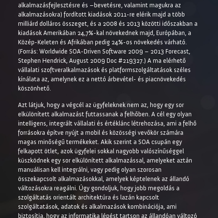
alkalmazásfejlesztésre és –bevetésre, valamint magukra az
alkalmazásokra) fordított kiadások 2011-re elérik majd a több
milliárd dolláros összeget, és a 2008 és 2013 közötti időszakban a
kiadások Amerikában 24,7%-kal növekednek majd, Európában, a
Közép-Keleten és Afrikában pedig 24%-os növekedés várható.
(Forrás: Worldwide SOA-Driven Software 2009 – 2013 Forecast,
Stephen Hendrick, August 2009 Doc #219327.) A ma elérhető
vállalati szoftveralkalmazások és platformszolgáltatások széles
kínálata az, amelynek ez a nettó árbevétel- és piacnövekedés
köszönhető.
Azt látjuk, hogy a végcél az ügyfeleknek nem az, hogy egy sor
elkülönített alkalmazást futtassanak a felhőben. A cél egy olyan
intelligens, integrált vállalati és értéklánc létrehozása, ami a felhő
forrásokra építve nyújt a mobil és közösségi vevőkör számára
magas minőségű termékeket. Akik szerint a SOA csupán egy
felkapott ötlet, azok ügyfelei sokkal nagyobb valószínűséggel
küszködnek egy sor elkülönített alkalmazással, amelyeket aztán
manuálisan kell integrálni, vagy pedig olyan szorosan
összekapcsolt alkalmazásokkal, amelyek képtelenek az állandó
változásokra reagálni. Úgy gondoljuk, hogy jobb megoldás a
szolgáltatás orientált architektúra és lazán kapcsolt
szolgáltatások, adatok és alkalmazások kombinációja, ami
biztosítja, hogy az informatika lépést tartson az állandóan változó