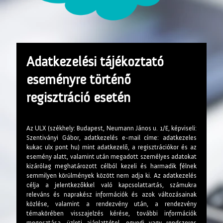
Adatkezelési tájékoztató
eseményre történő
regisztráció esetén
Az ULX (székhely: Budapest, Neumann János u. 1/E, képviseli:
Szentiványi Gábor, adatkezelés e-mail címe: adatkezeles
kukac ulx pont hu) mint adatkezelő, a regisztrációkor és az
esemény alatt, valamint után megadott személyes adatokat
kizárólag meghatározott célból kezeli és harmadik félnek
semmilyen körülmények között nem adja ki. Az adatkezelés
célja a jelentkezőkkel való kapcsolattartás, számukra
releváns és naprakész információk és azok változásainak
közlése, valamint a rendezvény után, a rendezvény
témakörében visszajelzés kérése, további információk
megosztása, üzleti ajánlattétel, egyedi vagy rendszeres