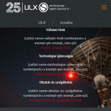
ULX
vcsaba
Vállalati hírek
[catlist name=vallalati-hirek numberposts=2
excerpt=yes excerpt_size=50]
További vállalati hírek
Technológiai újdonságok
[catlist name=technologiai-ujdonsagok
numberposts=2 excerpt=yes excerpt_size=50]
További technológiai újdonságok
Oktatás és szolgáltatás
[catlist name=oktatas-es-szolgaltatas
numberposts=2 excerpt=yes excerpt_size=50]
További oktatási és szolgáltatási hírek