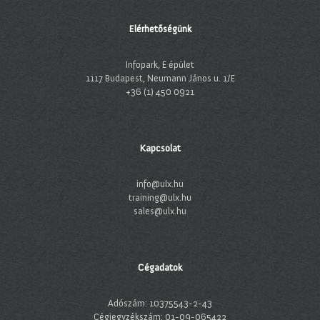
Elérhetőségünk
Infopark, E épület
1117 Budapest, Neumann János u. 1/E
+36 (1) 450 0921
Kapcsolat
info@ulx.hu
training@ulx.hu
sales@ulx.hu
Cégadatok
Adószám: 10375543-2-43
Cégjegyzékszám: 01-09-065422