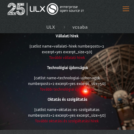
ULX
vcsaba
Vállalati hírek
[catlist name=vallalati-hirek numberposts=2
excerpt=yes excerpt_size=50]
További vállalati hírek
Technológiai újdonságok
[catlist name=technologiai-ujdonsagok
numberposts=2 excerpt=yes excerpt_size=50]
További technológiai újdonságok
Oktatás és szolgáltatás
[catlist name=oktatas-es-szolgaltatas
numberposts=2 excerpt=yes excerpt_size=50]
További oktatási és szolgáltatási hírek