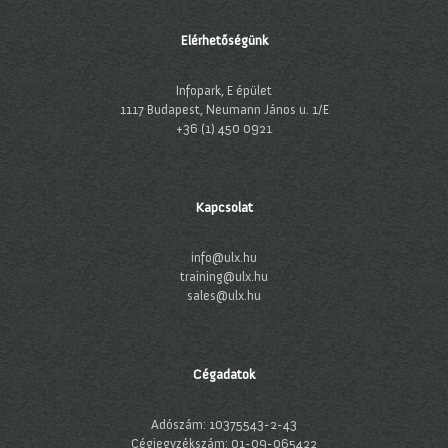
Elérhetőségünk
Infopark, E épület
1117 Budapest, Neumann János u. 1/E
+36 (1) 450 0921
Kapcsolat
info@ulx.hu
training@ulx.hu
sales@ulx.hu
Cégadatok
Adószám: 10375543-2-43
Cégjegyzékszám: 01-09-065422