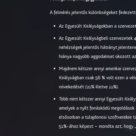
A felmérés jelentős különbségeket fedezett f
Az Egyesült Királyságokban a szervezete
Az Egyesült Királyságbeli szervezetek
nehézségek jelentős hátrányt jelenten
hiánya nagyobb aggodalmat okozott az 
Majdnem kétszer annyi amerikai szervez
Királyságban csak 56 % volt ezen a vé
növekedését (21% illetve 11%).
Több mint kétszer annyi Egyesült Király
amelyek a nyílt forráskódú megoldások 
elsősorban a tulajdonosi szoftverekre 
51%-ához képest – mondta azt, hogy „a