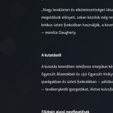
„Nagy lendületet és elkötelezettséget látun
megoldások előnyeit, sokan közülük még ne
kritikus üzleti funkcióban használják, a kö
– mondta Daugherty.
A kutatásról
A kutatás keretében telefonos interjúkat k
Egyesült Államokbeli és 150 Egyesült Királys
iparágakban és üzleti funkciókban – példá
– tevékenykedő igazgatókat, illetve kulcs
Földrajzi alapú megfigyelések