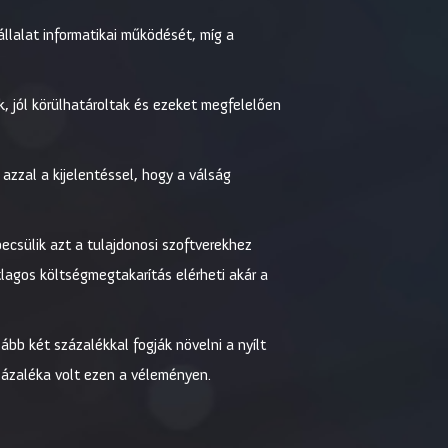
llalat informatikai működését, míg a
k, jól körülhatároltak és ezeket megfelelően
zzal a kijelentéssel, hogy a válság
ecsülik azt a tulajdonosi szoftverekhez
átlagos költségmegtakarítás elérheti akár a
bb két százalékkal fogják növelni a nyílt
zázaléka volt ezen a véleményen.