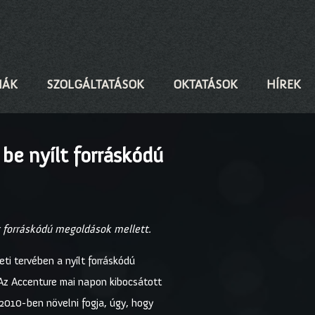
IÁK
SZOLGÁLTATÁSOK
OKTATÁSOK
HÍREK
be nyílt forráskódú
 forráskódú megoldások mellett.
ti tervében a nyílt forráskódú
. Az Accenture mai napon kibocsátott
 2010-ben növelni fogja, úgy, hogy