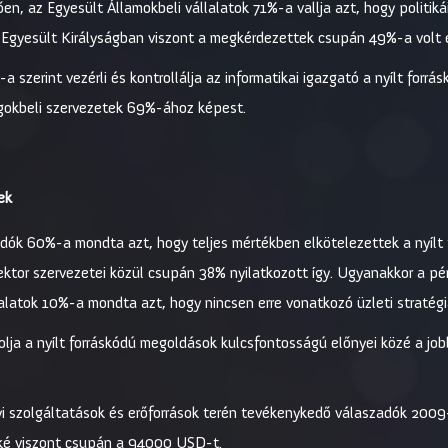
ően, az Egyesült Államokbeli vállalatok 71%-a vallja azt, hogy politikái
z Egyesült Királyságban viszont a megkérdezettek csupán 49%-a volt 
a szerint vezérli és kontrollálja az informatikai igazgató a nyílt forr
ságokbeli szervezetek 69%-ához képest.
ek
dók 60%-a mondta azt, hogy teljes mértékben elkötelezettek a nyílt 
ektor szervezetei közül csupán 38% nyilatkozott így. Ugyanakkor a pé
latok 10%-a mondta azt, hogy nincsen erre vonatkozó üzleti stratégi
olja a nyílt forráskódú megoldások kulcsfontosságú előnyei közé a jo
yi szolgáltatások és erőforrások terén tevékenykedő válaszadók 20
ké viszont csupán a 94000 USD-t.