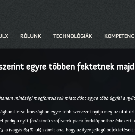
ULX
RÓLUNK
TECHNOLÓGIÁK
KOMPETENC
zerint egyre többen fektetnek majd 
hanem minőségi megfontolások miatt dönt egyre több ügyfél a nyílt
ágban illetve Írországban egyre több szervezet nyitja meg az utat üzle
el pedig a nyílt forráskódú szoftverek piaca fordulóponthoz érkezett
/3-a (vagyis 69 %-uk) számít arra, hogy az ilyen jellegű befektetéseit