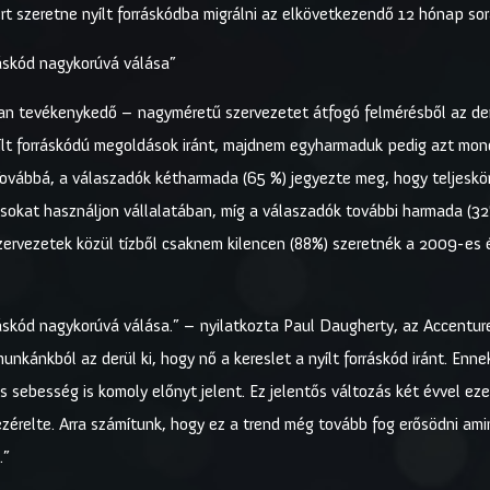
rt szeretne nyílt forráskódba migrálni az elkövetkezendő 12 hónap sor
ráskód nagykorúvá válása”
n tevékenykedő – nagyméretű szervezetet átfogó felmérésből az derü
ílt forráskódú megoldások iránt, majdnem egyharmaduk pedig azt mondta
Továbbá, a válaszadók kétharmada (65 %) jegyezte meg, hogy teljeskö
okat használjon vállalatában, míg a válaszadók további harmada (32%) j
zervezetek közül tízből csaknem kilencen (88%) szeretnék a 2009-es 
ráskód nagykorúvá válása.” – nyilatkozta Paul Daugherty, az Accentur
unkánkból az derül ki, hogy nő a kereslet a nyílt forráskód iránt. En
ebesség is komoly előnyt jelent. Ez jelentős változás két évvel ezel
érelte. Arra számítunk, hogy ez a trend még tovább fog erősödni amint
.”