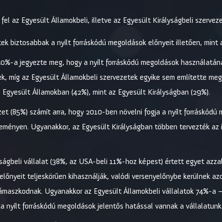
el az Egyesült Államokbeli, illetve az Egyesült Királyságbeli szervez
k biztosabbak a nyílt forráskódú megoldások előnyeit illetően, mint a
 40%-a jegyezte meg, hogy a nyílt forráskódú megoldások használatán
ek, míg az Egyesült Államokbeli szervezetek egyike sem említette meg
Egyesült Államokban (42%), mint az Egyesült Királyságban (29%).
et (85%) számít arra, hogy 2010-ben növelni fogja a nyílt forráskódú
leményen. Ugyanakkor, az Egyesült Királyságban többen tervezték az 
ságbeli vállalat (38%, az USA-beli 11%-hoz képest) értett egyet azzal 
előnyeit teljeskörűen kihasználják, valódi versenyelőnybe kerülnek az
támaszkodnak. Ugyanakkor az Egyesült Államokbeli vállalatok 74%-a – 
 nyílt forráskódú megoldások jelentős hatással vannak a vállalatun