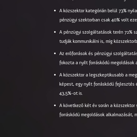
A közszektor kategórián belül 73% nyil
pénzügyi szektorban csak 40% volt ez
A pénzügyi szolgáltatások terén 72% sze
tudják kommunikálni is, míg közszektor
Az erőforrások és pénzügyi szolgáltatá
fokozta a nyílt forráskódú megoldások 
A közszektor a legszkeptikusabb a megt
képest, egy nyílt forráskódú fejlesztés 
43,5%-ot is.
A következő két év során a közszektor s
forráskódú megoldások alkalmazását, m