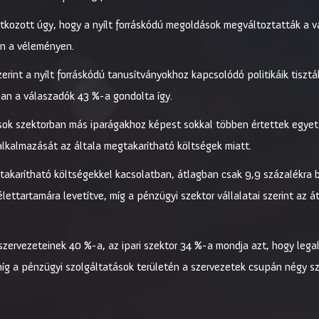
atkozott úgy, hogy a nyílt forráskódú megoldások megváltoztatták a vá
en a véleményen.
rint a nyílt forráskódú tanusítványokhoz kapcsolódó politikáik tisztá
ban a válaszadók 43 %-a gondolta így.
sok szektorban más iparágakhoz képest sokkal többen értettek egyet a
alkalmazását az általa megtakarítható költségek miatt.
akarítható költségekkel kacsolatban, átlagban csak 9,9 százalékra b
élettartamára levetítve, míg a pénzügyi szektor vállalatai szerint az 
zervezeteinek 40 %-a, az ipari szektor 34 %-a mondja azt, hogy legalá
íg a pénzügyi szolgáltatások területén a szervezetek csupán négy s