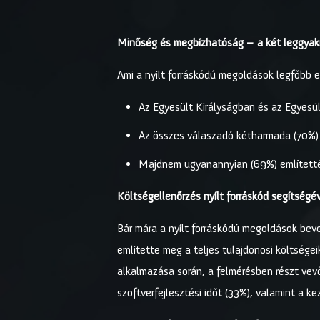
Minőség és megbízhatóság – a két leggyakr
Ami a nyílt forráskódú megoldások legfőbb el
Az Egyesült Királyságban és az Egyesü
Az összes válaszadó kétharmada (70%)
Majdnem ugyanannyian (69%) említetté
Költségellenőrzés nyílt forráskód segítségé
Bár mára a nyílt forráskódú megoldások be
említette meg a teljes tulajdonosi költsége
alkalmazása során, a felmérésben részt vevő
szoftverfejlesztési időt (33%), valamint a ke