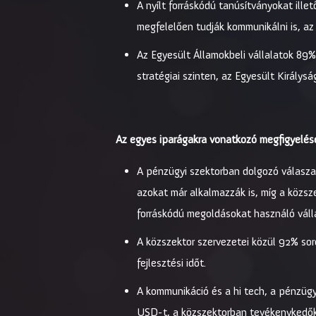
A nyílt forráskódú tanúsítványokat illet
megfelelően tudják kommunikálni is, a
Az Egyesült Államokbeli vállalatok 89%-
stratégiai szinten, az Egyesült Király
Az egyes iparágakra vonatkozó megfigyelés
A pénzügyi szektorban dolgozó válasza
azokat már alkalmazzák is, míg a közsz
forráskódú megoldásokat használó válla
A közszektor szervezetei közül 92% sor
fejlesztési időt.
A kommunikáció és a hi tech, a pénzüg
USD-t, a közszektorban tevékenykedő