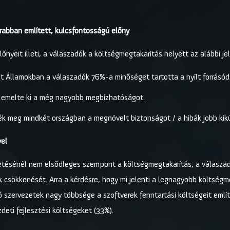
abban említett, kulcsfontosságú előny
őnyeit illeti, a válaszadók a költségmegtakarítás helyett az alábbi je
lt Államokban a válaszadók 76%-a minőséget tartotta a nyílt forrásó
 emelte ki a még nagyobb megbízhatóságot.
k meg mindkét országban a megnövelt biztonságot / a hibák jobb kik
vel
vetésénél nem elsődleges szempont a költségmegtakarítás, a válasza
ik csökkenését. Arra a kérdésre, hogy mi jelenti a legnagyobb költség
 szervezetek nagy többsége a szoftverek fenntartási költségeit említe
zdeti fejlesztési költségeket (33%).