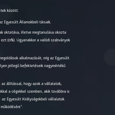
etek között:
z Egyesült Államokbeli társaik.
ak oktatása, illetve megtanulása okozta
 ezt (0%). Ugyanakkor a valódi szabványok
 megoldások alkalmazását, míg az Egyesült
ilyen jellegű befektetéseik nagymértékű
az állítással, hogy azok a vállalatok,
okkal a cégekkel szemben, akik továbbra is
az Egyesült Királyságokbeli vállalatok
k működésére”.