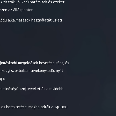
k tiszták, jól körülhatároltak és ezeket
ezen az állásponton.
áskódú alkalmazások használatát üzleti
forráskódú megoldások bevetése iránt, és
nzügyi szektorban tevékenykedő, nyílt
ája.
bb minőségű szoftvereket és a rövidebb
09-es befektetései meghaladták a 140000