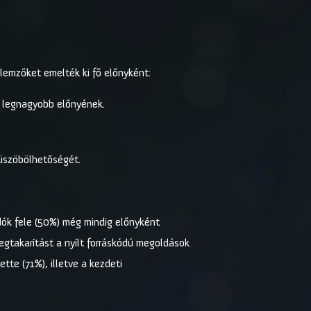
llemzőket emelték ki fő előnyként:
d legnagyobb előnyének.
üszöbölhetőségét.
dók fele (50%) még mindig előnyként
megtakarítást a nyílt forráskódú megoldások
tte (71%), illetve a kezdeti