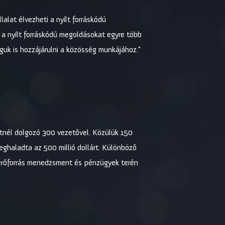
alat élvezheti a nyílt forráskódú
a nyílt forráskódú megoldásokat egyre több
guk is hozzájárulni a közösség munkájához."
etnél dolgozó 300 vezetővel. Közülük 150
meghaladta az 500 millió dollárt. Különböző
 erőforrás menedzsment és pénzügyek terén