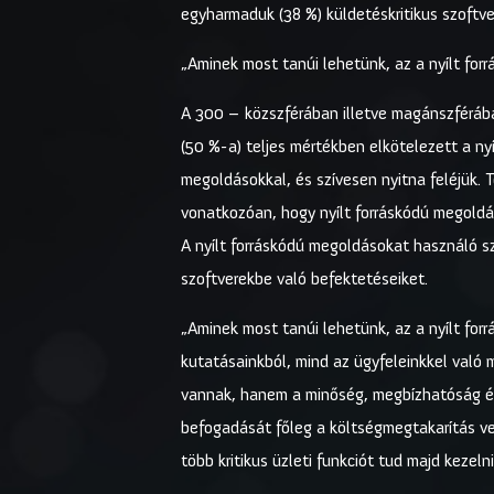
egyharmaduk (38 %) küldetéskritikus szoftve
„Aminek most tanúi lehetünk, az a nyílt for
A 300 – közszférában illetve magánszférába
(50 %-a) teljes mértékben elkötelezett a ny
megoldásokkal, és szívesen nyitna feléjük. 
vonatkozóan, hogy nyílt forráskódú megoldás
A nyílt forráskódú megoldásokat használó s
szoftverekbe való befektetéseiket.
„Aminek most tanúi lehetünk, az a nyílt for
kutatásainkból, mind az ügyfeleinkkel való m
vannak, hanem a minőség, megbízhatóság és s
befogadását főleg a költségmegtakarítás vez
több kritikus üzleti funkciót tud majd kezelni