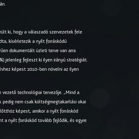
án.
lt ki, hogy a válaszadó szervezetek fele
, kísérletezik a nyílt forráskódú
rűen dokumentált üzleti terve van arra
elenleg fejleszt ki ilyen irányú stratégiát.
évhez képest 2010-ben növelni az ilyen
e vezető technológiai tervezője. „Mind a
nek pedig nem csak költségmegtakarítási okai
őtthöz képest, amikor a nyílt forráskód
 a nyílt forráskód tovább fejlődik, és egyre