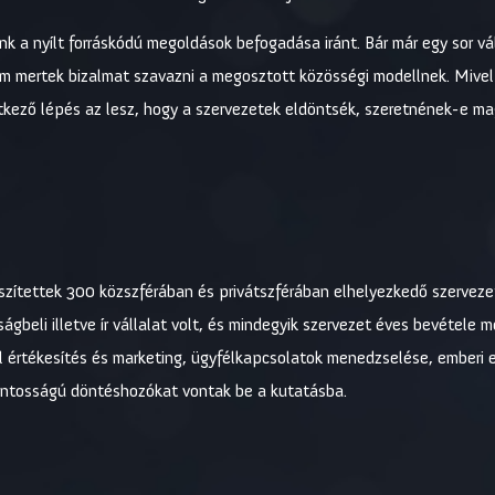
k a nyílt forráskódú megoldások befogadása iránt. Bár már egy sor váll
m mertek bizalmat szavazni a megosztott közösségi modellnek. Mivel 
vetkező lépés az lesz, hogy a szervezetek eldöntsék, szeretnének-e ma
észítettek 300 közszférában és privátszférában elhelyezkedő szervez
ágbeli illetve ír vállalat volt, és mindegyik szervezet éves bevétele 
ul értékesítés és marketing, ügyfélkapcsolatok menedzselése, emberi
fontosságú döntéshozókat vontak be a kutatásba.