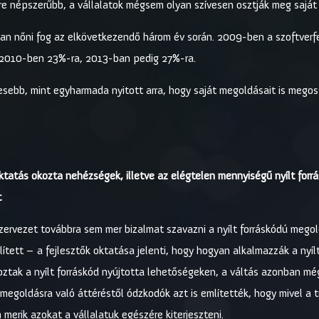
gyre népszerűbb, a vállalatok mégsem olyan szívesen osztják meg sajá
tóan nőni fog az elkövetkezendő három év során. 2009-ben a szoftverfe
 2010-ben 23%-ra, 2013-ban pedig 27%-ra.
sebb, mint egyharmada nyitott arra, hogy saját megoldásait is megoss
tatás okozta nehézségek, illetve az elégtelen mennyiségű nyílt forrá
t
zervezet továbbra sem mer bizalmat szavazni a nyílt forráskódú mego
tett – a fejlesztők oktatása jelenti, hogy hogyan alkalmazzák a nyí
koztak a nyílt forráskód nyújtotta lehetőségeken, a váltás azonban m
 megoldásra való áttéréstől ódzkodók azt is említették, hogy mivel a t
 merik azokat a vállalatuk egészére kiterjeszteni.