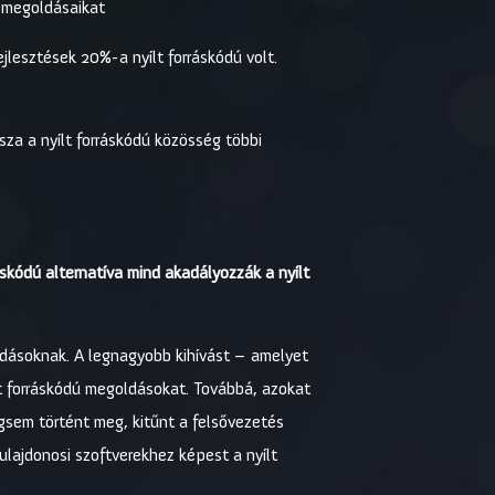
t megoldásaikat
jlesztések 20%-a nyílt forráskódú volt.
za a nyílt forráskódú közösség többi
skódú alternatíva mind akadályozzák a nyílt
ldásoknak. A legnagyobb kihívást – amelyet
lt forráskódú megoldásokat. Továbbá, azokat
égsem történt meg, kitűnt a felsővezetés
ulajdonosi szoftverekhez képest a nyílt