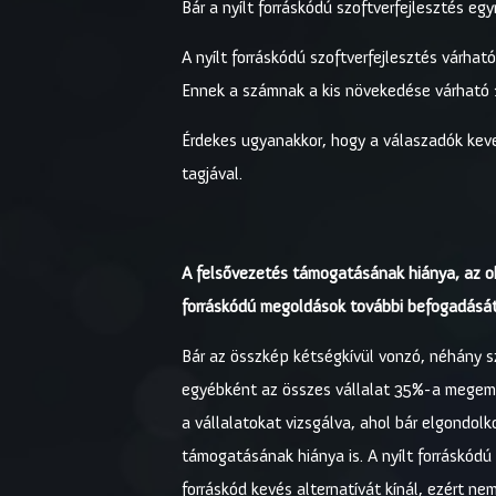
Bár a nyílt forráskódú szoftverfejlesztés e
A nyílt forráskódú szoftverfejlesztés várha
Ennek a számnak a kis növekedése várható
Érdekes ugyanakkor, hogy a válaszadók keve
tagjával.
A felsővezetés támogatásának hiánya, az ok
forráskódú megoldások további befogadásá
Bár az összkép kétségkívül vonzó, néhány s
egyébként az összes vállalat 35%-a megemlí
a vállalatokat vizsgálva, ahol bár elgondol
támogatásának hiánya is. A nyílt forráskódú
forráskód kevés alternatívát kínál, ezért nem