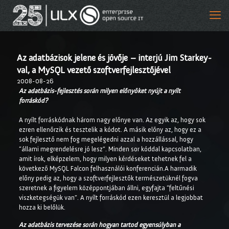
Az adatbázisok jelene és jövője – interjú Jim Starkey-
val, a MySQL vezető szoftverfejlesztőjével
2008-08-26
Az adatbázis-fejlesztés során milyen előnyöket nyújt a nyílt
forráskód?
A nyílt forráskódnak három nagy előnye van. Az egyik az, hogy sok
ezren ellenőrzik és tesztelik a kódot. A másik előny az, hogy ez a
sok fejlesztő nem fog megelégedni azzal a hozzállással, hogy
“állami megrendelésre jó lesz”. Minden sor kóddal kapcsolatban,
amit írok, elképzelem, hogy milyen kérdéseket tehetnek fel a
következő MySQL Falcon felhasználói konferencián.A harmadik
előny pedig az, hogy a szoftverfejlesztők természetüknél fogva
szeretnek a figyelem középpontjában állni, egyfajta “feltűnési
viszketegségük van”. A nyílt forráskód ezen keresztül a legjobbat
hozza ki belőlük.
Az adatbázis tervezése során hogyan tartod egyensúlyban a