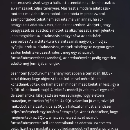
kontextusváltások vagy a hálózati latenciák negatívan hatnak az
alkalmazások teljesítményére. Másrészt a modern adatbázis-
motorok meglehetősen mohók a memória és processzorok
szempontjából, tehát nem sok értelme van annak, ha sok
beágyazott adatbázis van jelen a rendszerben. Ahelyett, hogy
beágyazzuk az adatbázis motort az alkalmazásba, nem jelent-e
jobb megoldást az alkalmazás beágyazása az adatbázis
szerverbe? Az architektúra kialakításának nagyon jó módját
nyújtják azok az alkalmazások, melyek mindegyike nagyon gyors
szálon belüli lekérdezést valósít meg egy elhatárolt
futtatókörnyezetben (sandbox), az eredményeket pedig egyetlen
adattömeg formájában ontják.
Szerintem futottunk már néhány kört ebben a témában. BLOB-
okkal (binary large objects) kezdtünk, mivel méretükben
korlátlanok voltak, de hamarosan minden mező korlátlan lesz, így a
BLOB-ok eltűnnek majd. A relációs modell jó volt, mivel egyszerű,
de szemantikai kiterjesztésre van szüksége, hogy életben
maradjon, és tovább fejlődjön. Az SQL valamikor jó volt, mivel jól
működött a hálózaton, de az SQL a hálózaton most a rendszer
teljesítményének egy korlátozó tényezője. Annak érdekében, hogy
megmentsük az SQL-t, a hálózat helyett az elhatárolt
futtatókörnyezetre kell koncentrálnunk az adatbázisszerveren
belül. Ezért egy másfajta gondolkodásmódot kell megtanulnunk az