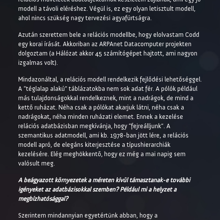
modell a távoli eléréshez. Végül is, ez egy olyan letisztult modell,
ahol nincs szükség nagy tervezési agyafúrtságra.
Azután szerettem bele a relációs modellbe, hogy elolvastam Codd
egy korai írását. Akkoriban az ARPAnet Datacomputer projekten
dolgoztam (a Hálózat akkor 45 számítógépet hajtott, ami nagyon
izgalmas volt).
Mindazonáltal, a relációs modell rendelkezik fejlődési lehetőséggel.
A “téglalap alakú” táblázatokba nem sok adat fér. A pólók például
más tulajdonságokkal rendelkeznek, mint a nadrágok, de mind a
kettő ruházat. Néha csak a pólókat akarjuk látni, néha csak a
nadrágokat, néha minden ruházati elemet. Ennek a kezelése
relációs adatbázisban megkívánja, hogy “fejreálljunk”. A
szemantikus adatmodell, ami kb. 1978-ban jött lére, a relációs
modell apró, de elegáns kiterjesztése a típushierarchiák
kezelésére. Elég meghökkentő, hogy ez még a mai napig sem
valósult meg.
A beágyazott környezetek a méreten kívül támasztanak-e további
igényeket az adatbázisokkal szemben? Például mi a helyzet a
megbízhatósággal?
Szerintem mindannyian egyetértünk abban, hogy a