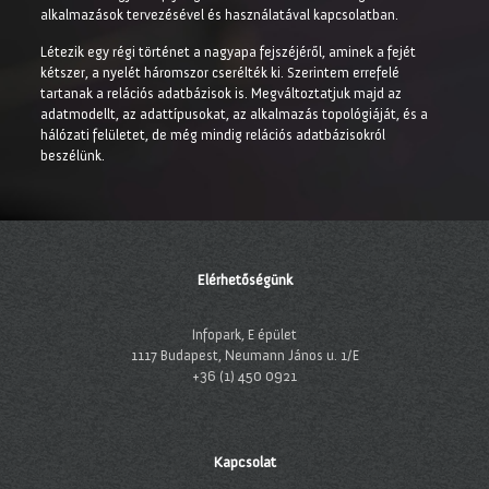
alkalmazások tervezésével és használatával kapcsolatban.
Létezik egy régi történet a nagyapa fejszéjéről, aminek a fejét
kétszer, a nyelét háromszor cserélték ki. Szerintem errefelé
tartanak a relációs adatbázisok is. Megváltoztatjuk majd az
adatmodellt, az adattípusokat, az alkalmazás topológiáját, és a
hálózati felületet, de még mindig relációs adatbázisokról
beszélünk.
Elérhetőségünk
Infopark, E épület
1117 Budapest, Neumann János u. 1/E
+36 (1) 450 0921
Kapcsolat