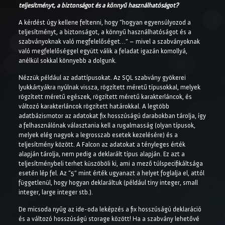
teljesítményt, a biztonságot és a könnyű használhatóságot?
A kérdést úgy kellene feltenni, hogy “hogyan egyensúlyozod a
teljesítményt, a biztonságot, a könnyű használhatóságot és a
szabványoknak való megfelelőséget…” – mivel a szabványoknak
való megfelelőséggel együtt válik a feladat igazán komollyá,
anélkül sokkal könnyebb a dolgunk.
Nézzük például az adattípusokat. Az SQL szabvány gyökerei
lyukkártyákra nyúlnak vissza, rögzített méretű típusokkal, melyek
rögzített méretű egészek, rögzített méretű karakterláncok, és
változó karakterláncok rögzített határokkal. A legtöbb
adatbázismotor az adatokat fix hosszúságú darabokban tárolja, így
a felhasználónak választania kell a rugalmasság (olyan típusok,
melyek elég nagyok a legrosszab esetek kezelésére) és a
teljesítmény között. A Falcon az adatokat a tényleges érték
alapján tárolja, nem pedig a deklarált típus alapján. Ez azt a
teljesítménybeli terhet küszöböli ki, ami a mező túlspecifikáltsága
esetén lép fel. Az “5” mint érték ugyanazt a helyet foglalja el, attól
függetlenül, hogy hogyan deklaráltuk (például tiny integer, small
integer, large integer stb.).
De micsoda nyűg az ide-oda leképzés a fix hosszúságú deklaráció
és a változó hosszúságú storage között! Ha a szabvány lehetővé