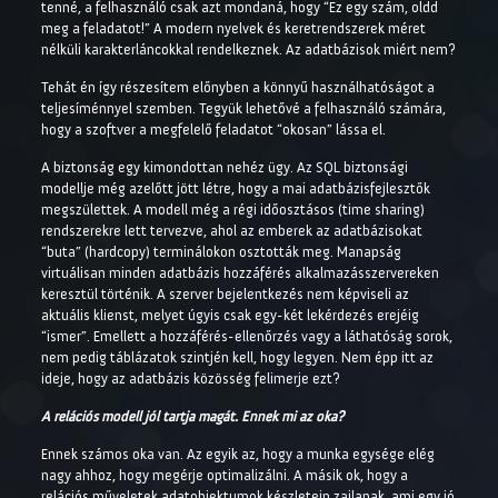
tenné, a felhasználó csak azt mondaná, hogy “Ez egy szám, oldd
meg a feladatot!” A modern nyelvek és keretrendszerek méret
nélküli karakterláncokkal rendelkeznek. Az adatbázisok miért nem?
Tehát én így részesítem előnyben a könnyű használhatóságot a
teljesíménnyel szemben. Tegyük lehetővé a felhasználó számára,
hogy a szoftver a megfelelő feladatot “okosan” lássa el.
A biztonság egy kimondottan nehéz ügy. Az SQL biztonsági
modellje még azelőtt jött létre, hogy a mai adatbázisfejlesztők
megszülettek. A modell még a régi időosztásos (time sharing)
rendszerekre lett tervezve, ahol az emberek az adatbázisokat
“buta” (hardcopy) terminálokon osztották meg. Manapság
virtuálisan minden adatbázis hozzáférés alkalmazásszervereken
keresztül történik. A szerver bejelentkezés nem képviseli az
aktuális klienst, melyet úgyis csak egy-két lekérdezés erejéig
“ismer”. Emellett a hozzáférés-ellenőrzés vagy a láthatóság sorok,
nem pedig táblázatok szintjén kell, hogy legyen. Nem épp itt az
ideje, hogy az adatbázis közösség felimerje ezt?
A relációs modell jól tartja magát. Ennek mi az oka?
Ennek számos oka van. Az egyik az, hogy a munka egysége elég
nagy ahhoz, hogy megérje optimalizálni. A másik ok, hogy a
relációs műveletek adatobjektumok készletein zajlanak, ami egy jó