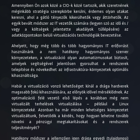
Amennyiben Ön azok közé a CIO-k közé tartozik, akik szeretnének
méginkább stratégia szerepkörbe kerülni, érdemes olyan utakat
keresni, ahol a gátló tényezők kikerülhetők vagy áttörhetők. Az
egyik bevált módszer az IT vezetők számára (legyen szó az idő és /
vagy a költségek jelentette akadályok túllépésére) az
adatközpontokon belüli virtualizációs technológiák bevezetése.
Ahelyett, hogy még több és több hagyományos IT erőforrást
használnánk a nem hatékony hagyományos szerver
környezeteken, a virtualizáció olyan automatizmusokat biztosít,
amelyek segítségével jelentősen gyorsulhat a rendszerek
telepítése és növekedhet az infrastruktúra-környezetek optimális
kihasználtsága.
Habár a virtualizáció vonzó lehetőséget kínál a drága hardverek
magasabb fokú kihasználására, az előnyök idővel mérséklődnek. Az
optimalizáció felé vezető első lépés a korábban még nem
virtualizált terhelések virtualizálása – például a Linux
környezeteké. Azonban ha már minden lehetséges környezetet
virtualizáltunk, felvetődik a kérdés, hogy hogyan lehetne tovább
növelni a pénzügyi megtakarításokat és a rendszerek
teljesítményét?
Hatékony módszer a jellemzően igen drága egyedi (tulajdonosi)