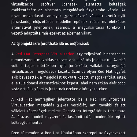
virtualizációs szoftver licenszek jelentette költségek
csökkentésére az alternatív megoldások figyelembe vétele. Az
olyan megoldások, amelyek „gazdaságos” vállalati szintű nyílt
forráskódú, előfizetéses modellre épülnek reális és életképes
alternatívát jelentenek, számos, a megtakarításra törekvő IT
vezető adaptálta már ezeket az alternatívákat.
Az új projektekre fordítható idő és erőforrások
A
Red Hat Enterprise Virtualization
egy teljeskörű hipervisor és
menedzsment megoldás szerver-virtualizációs feladatokra. Az első
volt a teljes mértékben nyílt forráskódú, vállalati kategóriájú
virtualizációs megoldások között. Számos olyan Red Hat ügyfél,
akik bevezették a megoldást 50-75% közötti megtakarítást értek
el a tulajdonosi alternatívákhoz képest, ahol nem ritkán akár több
száz virtuális gépet is futtatnak ezeken a környezeteken.
A Red Hat nemrégiben jelentette be a Red Hat Enterprise
Virtualization megoldás 3.4-es verzióját, ami további fejlett
vállalati képességek mellett OpenStack integrációt is tartalmaz.
Az árazási modell egyszerű és kiszámítható, mindenféle rejtett
költségtől mentes.
Ezen túlmenően a Red Hat kínálatában szerepel az úgynevezett