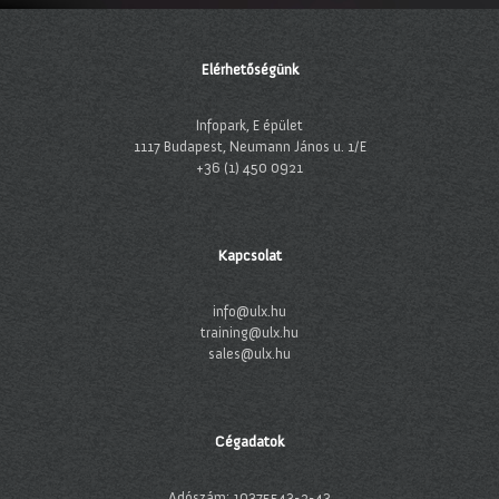
Elérhetőségünk
Infopark, E épület
1117 Budapest, Neumann János u. 1/E
+36 (1) 450 0921
Kapcsolat
info@ulx.hu
training@ulx.hu
sales@ulx.hu
Cégadatok
Adószám: 10375543-2-43