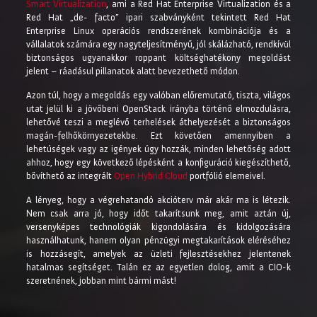
Smart Virtualization
, ami a Red Hat Enterprise Virtualization és a
Red Hat „de- facto” ipari szabványként tekintett Red Hat
Enterprise Linux operációs rendszerének kombinációja és a
vállalatok számára egy nagyteljesítményű, jól skálázható, rendkívül
biztonságos ugyanakkor roppant költséghatékony megoldást
jelent – ráadásul pillanatok alatt bevezethető módon.
Azon túl, hogy a megoldás egy valóban előremutató, tiszta, világos
utat jelül ki a jövőbeni OpenStack irányba történő elmozdulásra,
lehetővé teszi a meglévő terhelések áthelyezését a biztonságos
magán-felhőkörnyezetekbe. Ezt követően amennyiben a
lehetúségek vagy az igények úgy hozzák, minden lehetőség adott
ahhoz, hogy egy következő lépésként a konfiguráció kiegészíthető,
bővíthető az integrált
Open Hybrid Cloud
portfólió elemeivel.
A lényeg, hogy a végrehatandó akcióterv már akár ma is létezik.
Nem csak arra jó, hogy időt takarítsunk meg, amit aztán új,
versenyképes technológiák kigondolására és kidolgozására
használhatunk, hanem olyan pénzügyi megtakarítások eléréséhez
is hozzásegít, amelyek az üzleti fejlesztésekhez jelentenek
hatalmas segítséget. Talán ez az egyetlen dolog, amit a CIO-k
szeretnének, jobban mint bármi mást!