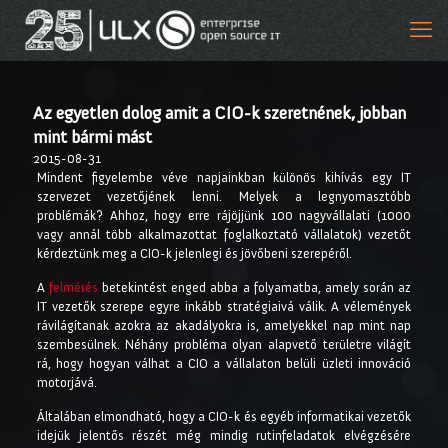
Az egyetlen dolog amit a CIO-k szeretnének, jobban
mint bármi mást
2015-08-31
Mindent figyelembe véve napjainkban különös kihívás egy IT
szervezet vezetőjének lenni. Melyek a legnyomasztóbb
problémák? Ahhoz, hogy erre rájöjjünk 100 nagyvállalati (1000
vagy annál több alkalmazottat foglalkoztató vállalatok) vezetőt
kérdeztünk meg a CIO-k jelenlegi és jövőbeni szerepéről.
A
felmérés
betekintést enged abba a folyamatba, amely során az
IT vezetők szerepe egyre inkább stratégiaivá válik. A vélemények
rávilágítanak azokra az akadályokra is, amelyekkel nap mint nap
szembesülnek. Néhány probléma olyan alapvető területre világít
rá, hogy hogyan válhat a CIO a vállalaton belüli üzleti innováció
motorjává.
Általában elmondható, hogy a CIO-k és egyéb informatikai vezetők
idejük jelentős részét még mindig rutinfeladatok elvégzésére