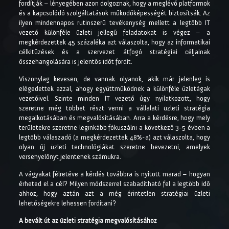
fordítják – lényegében azon dolgoznak, hogy a meglévő platformok
és a kapcsolódó szolgáltatások működőképességét biztosítsák. Az
ilyen mindennapos rutinszerű tevékenység mellett a legtöbb IT
vezető különféle üzleti jellegű feladatokat is végez – a
megkérdezettek 45 százaléka azt válaszolta, hogy az informatikai
célkitűzések és a szervezet átfogó stratégiai céljainak
összehangolására is jelentős időt fordít.
Viszonylag kevesen, de vannak olyanok, akik már jelenleg is
elégedettek azzal, ahogy együttműködnek a különféle üzletágak
vezetőivel. Szinte minden IT vezető úgy nyilatkozott, hogy
szeretne még többet részt venni a vállalati üzleti stratégia
megalkotásában és megvalósításában. Arra a kérdésre, hogy mely
területekre szeretne leginkább fókuszálni a következő 3-5 évben a
legtöbb válaszadó (a megkérdezettek 48%-a) azt válaszolta, hogy
olyan új üzleti technológiákat szeretne bevezetni, amelyek
versenyelőnyt jelentenek számukra.
A vágyakat félretéve a kérdés továbbra is nyitott marad – hogyan
érheted el a cél? Milyen módszerrel szabadítható fel a legtöbb idő
ahhoz, hogy aztán azt a még érintetlen stratégiai üzleti
lehetőségekre lehessen fordítani?
A bevált út az üzleti stratégia megvalósításához