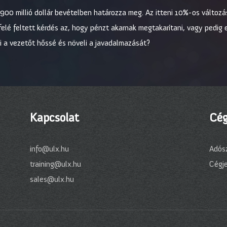
00 millió dollár bevételben határozza meg. Az itteni 10%-os változá
elé feltett kérdés az, hogy pénzt akarnak megtakarítani, vagy pedig 
i a vezetőt hőssé és növeli a javadalmazását?
Kapcsolat
Cég
info@ulx.hu
Adós
training@ulx.hu
Cégj
sales@ulx.hu