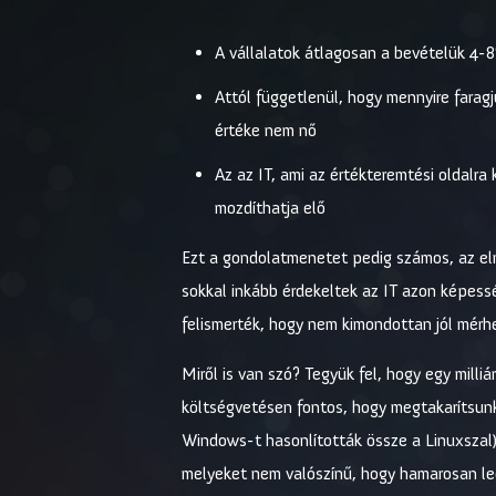
A vállalatok átlagosan a bevételük 4-8
Attól függetlenül, hogy mennyire faragj
értéke nem nő
Az az IT, ami az értékteremtési oldalr
mozdíthatja elő
Ezt a gondolatmenetet pedig számos, az el
sokkal inkább érdekeltek az IT azon képess
felismerték, hogy nem kimondottan jól mér
Miről is van szó? Tegyük fel, hogy egy milli
költségvetésen fontos, hogy megtakarítsunk
Windows-t hasonlították össze a Linuxszal),
melyeket nem valószínű, hogy hamarosan le