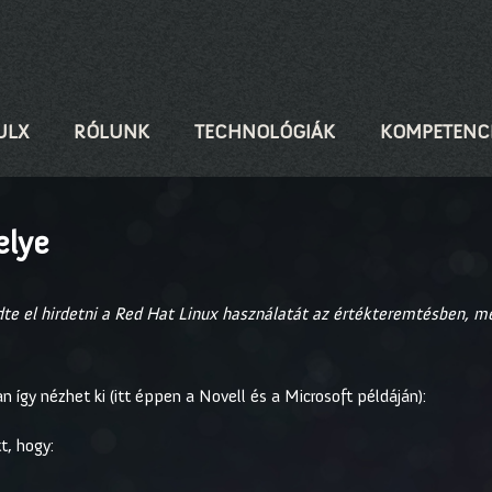
ULX
RÓLUNK
TECHNOLÓGIÁK
KOMPETENC
elye
dte el hirdetni a Red Hat Linux használatát az értékteremtésben, m
n így nézhet ki (itt éppen a Novell és a Microsoft példáján):
t, hogy: