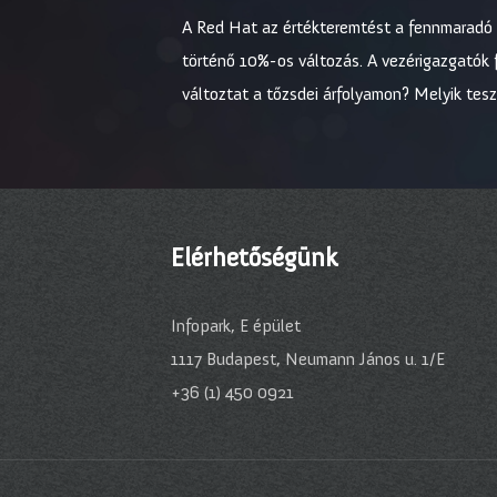
A Red Hat az értékteremtést a fennmaradó 9
történő 10%-os változás. A vezérigazgatók f
változtat a tőzsdei árfolyamon? Melyik tesz
Elérhetőségünk
Infopark, E épület
1117 Budapest, Neumann János u. 1/E
+36 (1) 450 0921