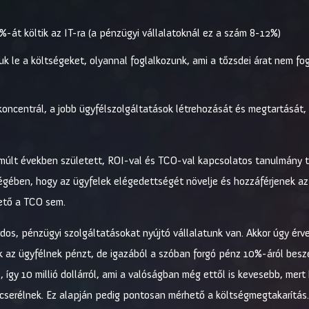
%-át költik az IT-ra (a pénzügyi vállalatoknál ez a szám 8-12%)
uk le a költségeket, olyannal foglalkozunk, ami a tőzsdei árat nem fo
a koncentrál, a jobb ügyfélszolgáltatások létrehozását és megtartását
múlt években született, ROI-val és TCO-val kapcsolatos tanulmány 
égében, hogy az ügyfelek elégedettségét növelje és hozzáférjenek az 
hető a TCO sem.
árdos, pénzügyi szolgáltatásokat nyújtó vállalatunk van. Akkor úgy érv
 az ügyfélnek pénzt, de igazából a szóban forgó pénz 10%-áról beszé
 így 10 millió dollárról, ami a valóságban még ettől is kevesebb, mer
cserélnek. Ez alapján pedig pontosan mérhető a költségmegtakarítás