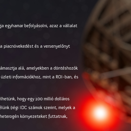
gja egyhamar befolyásolni, azaz a vállalat
, a piacnövekedést és a versenyelőnyt
támasztja alá, amelyekben a döntéshozók
üzleti információkhoz, mint a ROI-ban, és
elhetünk, hogy egy 100 millió dolláros
lünk (régi IDC számok szerint, melyek a
t heterogén környezeteket futtatnak,
.