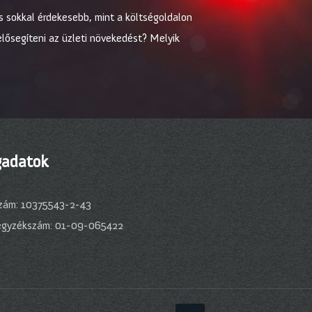
s sokkal érdekesebb, mint a költségoldalon
elősegíteni az üzleti növekedést? Melyik
adatok
zám: 10375543-2-43
egyzékszám: 01-09-065422