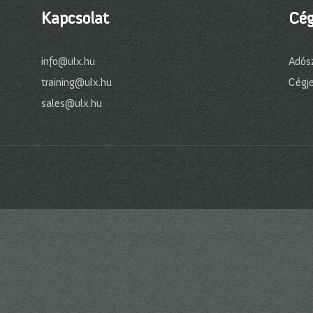
Kapcsolat
Cég
info@ulx.hu
Adós
training@ulx.hu
Cégj
sales@ulx.hu