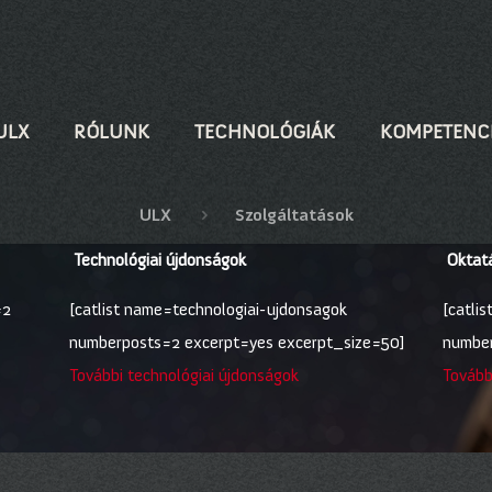
ULX
RÓLUNK
TECHNOLÓGIÁK
KOMPETENC
ULX
Szolgáltatások
Technológiai újdonságok
Oktatá
=2
[catlist name=technologiai-ujdonsagok
[catli
numberposts=2 excerpt=yes excerpt_size=50]
number
További technológiai újdonságok
További