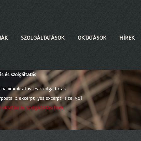
IÁK
SZOLGÁLTATÁSOK
OKTATÁSOK
HÍREK
s és szolgáltatás
st name=oktatas-es-szolgaltatas
posts=2 excerpt=yes excerpt_size=50]
 oktatási és szolgáltatási hírek