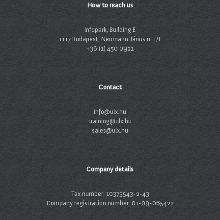
How to reach us
Infopark, Building E
1117 Budapest, Neumann János u. 1/E
+36 (1) 450 0921
Contact
info@ulx.hu
training@ulx.hu
sales@ulx.hu
Company details
Tax number: 10375543-2-43
Company registration number: 01-09-065422