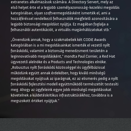
extranetes alkalmazások számára. A Directory Servert, mely az
első helyet érte el a legjobb személyazonosság-kezelési megoldás
kategóriában, olyan szoftvermegoldásként ismerték el, ami a
hozzáféréssel rendelkező felhasználók megfelelő azonosítására a
legjobb biztonsági megoldást nyújtja. Ez magában foglalja a
felhasználói autentikációt, a virtuális magánhálózatokat stb.”
„Örvendünk annak, hogy a szakmabeliek két CODiE Awards
kategóriában is a mi megoldásainkat ismerték el vezető nyílt
forráskódú, valamint a biztonság menedzsment területén a
leginnovatívabb megoldásként,” mondta Paul Cornier, a Red Hat
ügyvezető alelnöke és a Products and Technologies elnöke.
„Robusztus nyílt forráskódú közösséggel és ügyfélbázissal
működünk együtt annak érdekében, hogy kiváló minőségű
megoldásokat nyújtsuk az iparágnak, ez az elismerés pedig a nyílt
forráskódú fejlesztési modell együttműködő természetét testesíti
meg. Ahogy az ügyfeleink egyre jobb minőségű megoldásokat
követelnek a küldetéskritikus infrastruktúráikhoz, továbbra is a
megszokott értéket nyújtjuk.”