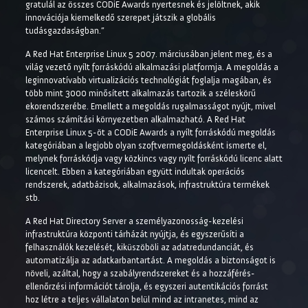
gratulál az összes CODiE Awards nyertesnek és jelöltnek, akik
innovációja kiemelkedő szerepet játszik a globális
tudásgazdaságban.”
A Red Hat Enterprise Linux 5 2007. márciusában jelent meg, és a
világ vezető nyílt forráskódú alkalmazási platformja. A megoldás a
leginnovatívabb virtualizációs technológiát foglalja magában, és
több mint 3000 minősített alkalmazás tartozik a széleskörű
ekorendszerébe. Emellett a megoldás rugalmasságot nyújt, mivel
számos számítási környezetben alkalmazható. A Red Hat
Enterprise Linux 5-öt a CODiE Awards a nyílt forráskódú megoldás
kategóriában a legjobb olyan szoftvermegoldásként ismerte el,
melynek forráskódja vagy közkincs vagy nyílt forráskódú licenc alatt
licencelt. Ebben a kategóriában együtt indultak operációs
rendszerek, adatbázisok, alkalmazások, infrastruktúra termékek
stb.
A Red Hat Directory Server a személyazonosság-kezelési
infrastruktúra központi tárházát nyújtja, és egyszerűsíti a
felhasználók kezelését, kiküszöböli az adatredundanciát, és
automatizálja az adatkarbantartást. A megoldás a biztonságot is
növeli, azáltal, hogy a szabályrendszereket és a hozzáférés-
ellenőrzési információt tárolja, és egyszeri autentikációs forrást
hoz létre a teljes vállalaton belül mind az intranetes, mind az