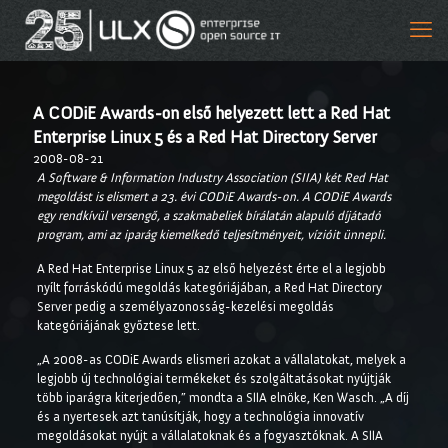
A CODiE Awards-on első helyezett lett a Red Hat
Enterprise Linux 5 és a Red Hat Directory Server
2008-08-21
A Software & Information Industry Association (SIIA) két Red Hat
megoldást is elismert a 23. évi CODiE Awards-on. A CODiE Awards
egy rendkívül versengő, a szakmabeliek bírálatán alapuló díjátadó
program, ami az iparág kiemelkedő teljesítményeit, vízióit ünnepli.
A Red Hat Enterprise Linux 5 az első helyezést érte el a legjobb
nyílt forráskódú megoldás kategóriájában, a Red Hat Directory
Server pedig a személyazonosság-kezelési megoldás
kategóriájának győztese lett.
„A 2008-as CODiE Awards elismeri azokat a vállalatokat, melyek a
legjobb új technológiai termékeket és szolgáltatásokat nyújtják
több iparágra kiterjedően,” mondta a SIIA elnöke, Ken Wasch. „A díj
és a nyertesek azt tanúsítják, hogy a technológia innovatív
megoldásokat nyújt a vállalatoknak és a fogyasztóknak. A SIIA