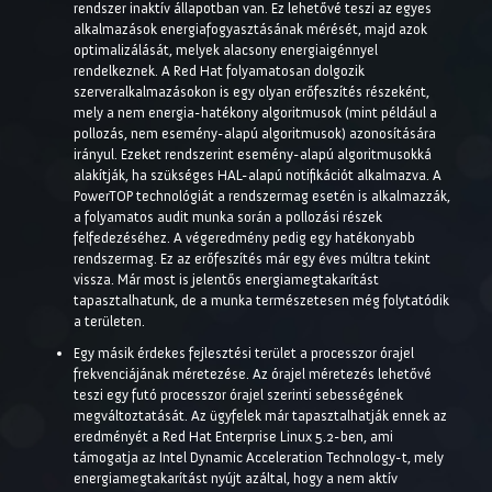
rendszer inaktív állapotban van. Ez lehetővé teszi az egyes
alkalmazások energiafogyasztásának mérését, majd azok
optimalizálását, melyek alacsony energiaigénnyel
rendelkeznek. A Red Hat folyamatosan dolgozik
szerveralkalmazásokon is egy olyan erőfeszítés részeként,
mely a nem energia-hatékony algoritmusok (mint például a
pollozás, nem esemény-alapú algoritmusok) azonosítására
irányul. Ezeket rendszerint esemény-alapú algoritmusokká
alakítják, ha szükséges HAL-alapú notifikációt alkalmazva. A
PowerTOP technológiát a rendszermag esetén is alkalmazzák,
a folyamatos audit munka során a pollozási részek
felfedezéséhez. A végeredmény pedig egy hatékonyabb
rendszermag. Ez az erőfeszítés már egy éves múltra tekint
vissza. Már most is jelentős energiamegtakarítást
tapasztalhatunk, de a munka természetesen még folytatódik
a területen.
Egy másik érdekes fejlesztési terület a processzor órajel
frekvenciájának méretezése. Az órajel méretezés lehetővé
teszi egy futó processzor órajel szerinti sebességének
megváltoztatását. Az ügyfelek már tapasztalhatják ennek az
eredményét a Red Hat Enterprise Linux 5.2-ben, ami
támogatja az Intel Dynamic Acceleration Technology-t, mely
energiamegtakarítást nyújt azáltal, hogy a nem aktív