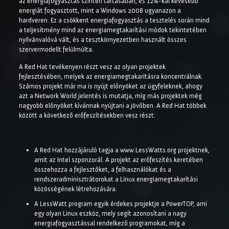
az energiafogyasztás szinten tartásában, és 12%-kal kevesebb
energiát fogyasztott, mint a Windows 2008 ugyanazon a
hardveren. Ez a csökkent energiafogyasztás a tesztelés során mind
a teljesítmény mind az energiamegtakarítási módok tekintetében
nyilvánvalóvá vált, és a tesztkörnyezetben használt összes
szervermodellt felülmúlta.
A Red Hat tevékenyen részt vesz az olyan projektek
fejlesztésében, melyek az energiamegtakarításra koncentrálnak.
Számos projekt már ma is nyújt előnyöket az ügyfeleknek, ahogy
azt a Network World jelentés is mutatja, míg más projektek még
nagyobb előnyöket kívánnak nyújtani a jövőben. A Red Hat többek
között a következő erőfeszítésekben vesz részt:
A Red Hat hozzájáruló tagja a www.LessWatts.org projektnek,
amit az Intel szponzorál. A projekt az erőfeszítés keretében
összehozza a fejlesztőket, a felhasználókat és a
rendszeradminisztrátorokat a Linux energiamegtakarítási
közösségének létrehozására.
A LessWatt program egyik érdekes projektje a PowerTOP, ami
egy olyan Linux eszköz, mely segít azonosítani a nagy
energiafogyasztással rendelkező programokat, míg a