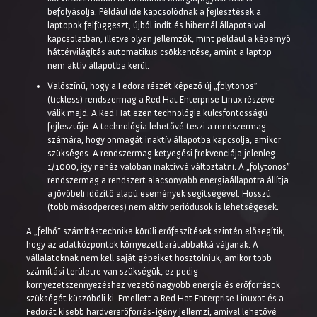
befolyásolja. Például ide kapcsolódnak a fejlesztések a
laptopok felfüggeszt, újból indít és hibernál állapotaival
kapcsolatban, illetve olyan jellemzők, mint például a képernyő
háttérvilágítás automatikus csökkentése, amint a laptop
nem aktív állapotba kerül.
Valószínű, hogy a Fedora részét képező új „folytonos”
(tickless) rendszermag a Red Hat Enterprise Linux részévé
válik majd. A Red Hat ezen technológia kulcsfontosságú
fejlesztője. A technológia lehetővé teszi a rendszermag
számára, hogy önmagát inaktív állapotba kapcsolja, amikor
szükséges. A rendszermag ketyegési frekvenciája jelenleg
1/1000, így nehéz valóban inaktívvá változtatni. A „folytonos”
rendszermag a rendszert alacsonyabb energiaállapotra állítja
a jövőbeli időzítő alapú események segítségével. Hosszú
(több másodperces) nem aktív periódusok is lehetségesek.
A „felhő” számítástechnika körüli erőfeszítések szintén elősegítik,
hogy az adatközpontok környezetbarátabbakká váljanak. A
vállalatoknak nem kell saját gépeiket hosztolniuk, amikor több
számítási területre van szükségük, ez pedig
környezetszennyezéshez vezető nagyobb energia és erőforrások
szükségét küszöböli ki. Emellett a Red Hat Enterprise Linuxot és a
Fedorát kisebb hardvererőforrás-igény jellemzi, amivel lehetővé