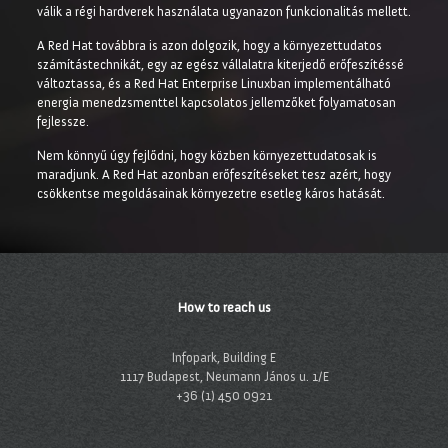
válik a régi hardverek használata ugyanazon funkcionalitás mellett.
A Red Hat továbbra is azon dolgozik, hogy a környezettudatos
számítástechnikát, egy az egész vállalatra kiterjedő erőfeszítéssé
változtassa, és a Red Hat Enterprise Linuxban implementálható
energia menedzsmenttel kapcsolatos jellemzőket folyamatosan
fejlessze.
Nem könnyű úgy fejlődni, hogy közben környezettudatosak is
maradjunk. A Red Hat azonban erőfeszítéseket tesz azért, hogy
csökkentse megoldásainak környezetre esetleg káros hatását.
How to reach us
Infopark, Building E
1117 Budapest, Neumann János u. 1/E
+36 (1) 450 0921