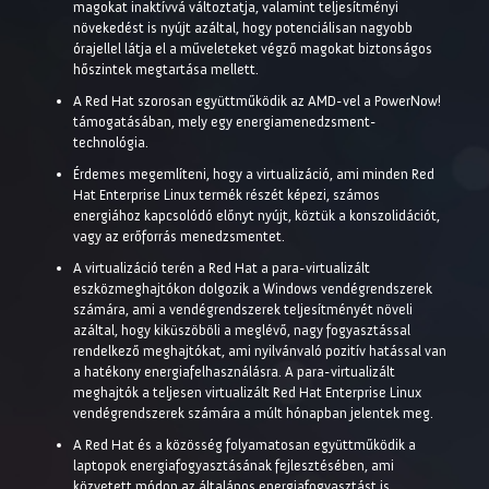
magokat inaktívvá változtatja, valamint teljesítményi
növekedést is nyújt azáltal, hogy potenciálisan nagyobb
órajellel látja el a műveleteket végző magokat biztonságos
hőszintek megtartása mellett.
A Red Hat szorosan együttműködik az AMD-vel a PowerNow!
támogatásában, mely egy energiamenedzsment-
technológia.
Érdemes megemlíteni, hogy a virtualizáció, ami minden Red
Hat Enterprise Linux termék részét képezi, számos
energiához kapcsolódó előnyt nyújt, köztük a konszolidációt,
vagy az erőforrás menedzsmentet.
A virtualizáció terén a Red Hat a para-virtualizált
eszközmeghajtókon dolgozik a Windows vendégrendszerek
számára, ami a vendégrendszerek teljesítményét növeli
azáltal, hogy kiküszöböli a meglévő, nagy fogyasztással
rendelkező meghajtókat, ami nyilvánvaló pozitív hatással van
a hatékony energiafelhasználásra. A para-virtualizált
meghajtók a teljesen virtualizált Red Hat Enterprise Linux
vendégrendszerek számára a múlt hónapban jelentek meg.
A Red Hat és a közösség folyamatosan együttműködik a
laptopok energiafogyasztásának fejlesztésében, ami
közvetett módon az általános energiafogyasztást is