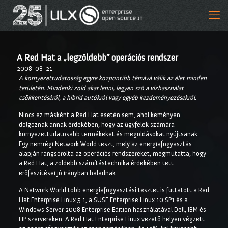
A Red Hat a „legzöldebb” operációs rendszer
2008-08-21
A környezettudatosság egyre központibb témává válik az élet minden
területén. Mindenki zöld akar lenni, legyen szó a vízhasználat
csökkentéséről, a hibrid autókról vagy egyéb kezdeményezésekről.
Nincs ez másként a Red Hat esetén sem, ahol keményen
dolgoznak annak érdekében, hogy az ügyfelek számára
környezettudatosabb termékeket és megoldásokat nyújtsanak.
Egy nemrégi Network World teszt, mely az energiafogyasztás
alapján rangsorolta az operációs rendszereket, megmutatta, hogy
a Red Hat, a zöldebb számítástechnika érdekében tett
erőfeszítései jó irányban haladnak.
A Network World több energiafogyasztási tesztet is futtatott a Red
Hat Enterprise Linux 5.1, a SUSE Enterprise Linux 10 SP1 és a
Windows Server 2008 Enterprise Edition használatával Dell, IBM és
HP szervereken. A Red Hat Enterprise Linux vezető helyen végzett