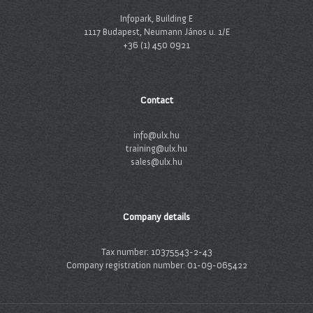
Infopark, Building E
1117 Budapest, Neumann János u. 1/E
+36 (1) 450 0921
Contact
info@ulx.hu
training@ulx.hu
sales@ulx.hu
Company details
Tax number: 10375543-2-43
Company registration number: 01-09-065422