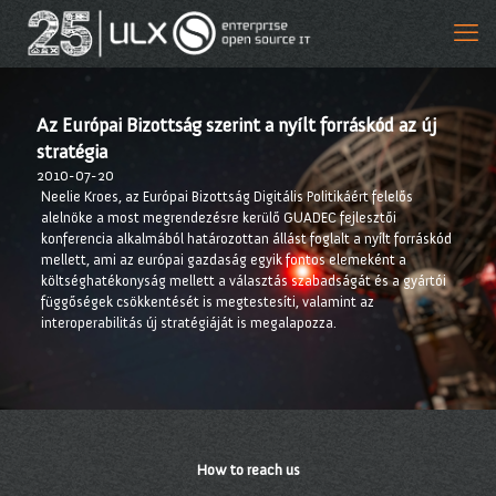
Az Európai Bizottság szerint a nyílt forráskód az új
stratégia
2010-07-20
Neelie Kroes, az Európai Bizottság Digitális Politikáért felelős
alelnö
ke
a most megrendezésre kerülő GUADEC fejlesztői
konferencia alkalmából határozottan állást foglalt a nyílt forráskód
mellett, ami az európai gazdaság egyik fontos elemeként a
költséghatékonyság mellett a választás szabadságát és a gyártói
függőségek csökkentését is megtestesíti, valamint az
interoperabilitás új stratégiáját is megalapozza.
How to reach us