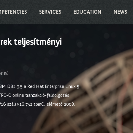
PETENCIES
SERVICES
EDUCATION
NEWS
rek teljesítményi
e el.
IBM DB2 9.5 a Red Hat Enterprise Linux 5
 TPC-C online tranzakció-feldolgozás
16 szál) 516,752 tpmC, elérhető 2008.