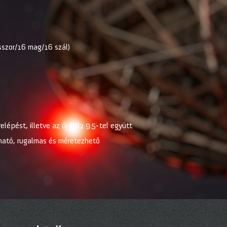
sszor/16 mag/16 szál)
elépést, illetve az új DB2 9.5-tel együtt
zható, rugalmas és méretezhető