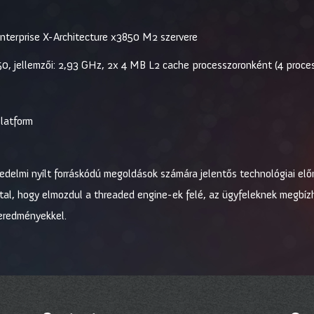
Enterprise X-Architecture x3850 M2 szervere
, jellemzői: 2,93 GHz, 2x 4 MB L2 cache processzoronként (4 proce
latform
edelmi nyílt forráskódú megoldások számára jelentős technológiai előr
által, hogy elmozdul a threaded engine-ek felé, az ügyfeleknek megbí
 eredményekkel.