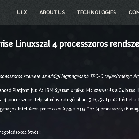
ULX
ABOUT US
TECHNOLOGIES
COM
ise Linuxszal 4 processzoros rendsze
ocesszoros szervere az eddigi legmagasabb TPC-C teljesítményt ért
anced Platform fut. Az IBM System x 3850 M2 szerver és a 64 bites 
l a 4 processzoros teljesítmény kategóriában: 516,752 tpmC-t ért el a
ymagos Intel Xeon processzor X7350 2.93 Ghz (4 processzor/16 mag/
megoldásokat ötvözi: