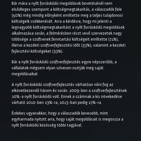
Bár mára a nyílt forráskódú megoldások bevetésénél nem
elsődleges szempont a költségmegtakarítás, a válaszadók fele
(50%) még mindig előnyként említette meg a teljes tulajdonosi
költségeik csökkenését. Arra a kérdésre, hogy mi jelenti a
legnagyobb költségmegtakarítást a nyílt forráskódú megoldások
alkalmazása során, a felmérésben részt vevő szervezetek nagy
többsége a szoftverek fenntartási költségeit említette (71%),
illetve a kezdeti szoftverfejlesztési időt (33%), valamint a kezdeti
fejlesztési költségeket (33%).
Bár a nyílt forráskódú szoftverfejlesztés egyre népszerűbb, a
vállalatok mégsem olyan szívesen osztják meg saját
megoldásaikat
A nyílt forráskódú szoftverfejlesztés várhatóan nőni fog az
elkövetkezendő három év során. 2009-ben a szoftverfejlesztések
20%-a nyílt forráskódú volt. Ennek a számnak a kis növekedése
várható 2010-ben 23%-ra, 2013-ban pedig 27%-ra.
Érdekes ugyanakkor, hogy a válaszadók kevesebb, mint
egyharmada nyitott arra, hogy saját megoldásait is megossza a
nyílt forráskódú közösség többi tagjával.