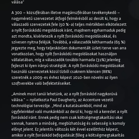
válása”
A 300 – közszférában illetve magánszférában tevékenykedő –
nagyméretű szervezetet átfogó felmérésből az derült ki, hogy a
válaszadó szervezetek fele (50 %-a) teljes mértékben elkötelezett
a nyílt forráskódú megoldások iránt, majdnem egyharmaduk pedig
azt mondta, kísérletezik a nyílt forráskódú megoldásokkal, és
szívesen nyitna feléjük. Továbbá, a válaszadók kétharmada (65 %)
jegyezte meg, hogy teljeskörűen dokumentált üzleti terve van arra
vonatkozóan, hogy nyílt forráskódú megoldásokat használjon
vállalatában, míg a válaszadók további harmada (32%) jelenleg
fejleszt ki ilyen irányú stratégiát. A nyílt forráskódú megoldásokat
használó szervezetek közül tízből csaknem kilencen (88%)
szeretnék a 2009-es évhez képest 2010-ben növelni az ilyen
szoftverekbe való befektetéseiket.
„Aminek most tanúi lehetünk, az a nyílt forráskód nagykorúvá
válása.” – nyilatkozta Paul Daugherty, az Accenture vezető
technológiai tervezője. „Mind a kutatásainkból, mind az
ügyfeleinkkel való munkánkból az derül ki, hogy nő a kereslet a nyílt
forráskód iránt. Ennek pedig nem csak költségmegtakarítási okai
vannak, hanem a minőség, megbízhatóság és sebesség is komoly
előnyt jelent. Ez jelentős változás két évvel ezelőtthöz képest,
amikor a nyílt forráskód befogadását főleg a költségmegtakarítás