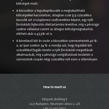
költségek miatt.
A közszektor a legszkeptikusabb a megtakarítható
költségekkel kacsolatban, átlagban csak 9,9 százalékra
becsülik azt a tulajdonosi szoftverekhez képest, egy nyílt
forráskódú fejlesztés élettartamára levetítve, míg a pénzügyi
szektor vállalatai szerint az átlagos költségmegtakarítás
elérheti akár a 43,5%-ot is.
A következő két év során a közszektor szervezeteinek 40 %-
a, az ipari szektor 34 %-a mondja azt, hogy legalább két
százalékkal fogják növelni a nyílt forráskódú megoldások
alkalmazását, míg a pénzügyi szolgáltatások területén a
szervezetek csupán négy százaléka volt ezen a véleményen.
How to reach us
Infopark, Building E
1117 Budapest, Neumann János u. 1/E
+36 (1) 450 0921