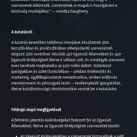
szervezetek eldöntsék, szeretnének-e maguk is hozzájárulni a
közösség munkájához." – mondta Daugherty.
A kutatásról
A kutatás keretében telefonos interjúkat készítettek 300
közszférában és privátszférában elhelyezkedő szervezetnél
dolgozó 300 vezetővel. Közülük 150 Egyesült Államokbeli és 150
Egyesült Királyságbeli illetve ír vállalat volt, és mindegyik szervezet
éves bevétele meghaladta az 500 millió dollárt. Különböző
iparágakban és üzleti funkciókban – például értékesítés és
marketing, ügyfélkapcsolatok menedzselése, emberi erőforrás
menedzsment és pénzügyek terén – tevékenykedő igazgatókat,
illetve kulcsfontosságú döntéshozókat vontak be a kutatásba.
Földrajzi alapú megfigyelések
A felmérés jelentős különbségeket fedezett fel az Egyesült
Államokbeli, illetve az Egyesült Királyságbeli szervezetek között:
Az Egyesült Királyságokban a szervezetek biztosabbak a nyílt