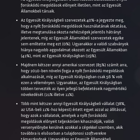
forráskódú megoldások előnyeit illetően, mint az Egyesült
Államokbeli társaik.
Az Egyesült Királyságbeli szervezetek 40%-a jegyezte meg,
hogy a nyílt forráskódú megoldások használatának oktatása,
illetve megtanulása okozta nehézségek jelentős hátrányt
jelentenek, míg az Egyesült Államokbeli szervezetek egyike
sem említette meg ezt (0%). Ugyanakkor a valódi szabványok
hiánya nagyobb aggodalmat okozott az Egyesült Államokban
(42%), mint az Egyesült Királyságban (29%).
Majdnem kétszer annyi amerikai szervezet (85%) számít arra,
hogy 2010-ben növelni fogja a nyílt forráskódú megoldások
alkalmazását, míg az Egyesült Királyságban csak 56 % volt
ezen a véleményen. Ugyanakkor, az Egyesült Királyságban
többen tervezték az ilyen jellegű befektetéseik nagymértékű
növekedését (21% illetve 11%).
Több mint kétszer annyi Egyesült Királyságbeli vállalat (38%,
az USA-beli 11%-hoz képest) értett egyet azzal az állítással,
hogy azok a vállalatok, amelyek a nyílt forráskódú
megoldások előnyeit teljeskörűen kihasználják, valódi
versenyelőnybe kerülnek azokkal a cégekkel szemben, akik
továbbra is elsősorban a tulajdonosi szoftverekre
támaszkodnak. Ugyanakkor az Egyesült Államokbeli