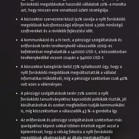
forráskódú megoldásokat használó vállalatok 10%-a mondta
azt, hogy nincsen erre vonatkozó üzleti stratégiája.
A közszektor szervezetei közül 92% sorolja a nyílt forráskódú
megoldások kulcsfontosságú előnyei közé a jobb minőségű
szoftvereket és a rövidebb fejlesztési időt.
A kommunikáció és a hi tech, a pénzügyi szolgáltatások és
erőforrások terén tevékenykedő válaszadók 2009-es
befektetései meghaladták a 140000 USD-t, a közszektorban
tevékenykedőké viszont csupán a 94000 USD-t.
A közszektor kategórián belül 73% nyilatkozott úgy, hogy a
nyílt forráskódú megoldások megváltoztatták a vállalat
informatikai működését, míg a pénzügyi szektorban csak 40%
volt ezen a véleményen.
A pénzügyi szolgáltatások terén 72% szerint a nyílt
forráskódú tanusítványokhoz kapcsolódó politikáik tiszták, jól
körülhatároltak és ezeket megfelelően tudják kommunikálni
is, míg közszektorban a válaszadók 43 %-a gondolta így.
Az erőforrások és pénzügyi szolgáltatások szektorban más
iparágakhoz képest sokkal többen értettek egyet azzal a
kijelentéssel, hogy a válság fokozta a nyílt forráskódú
megoldások alkalmazását az általa megtakarítható