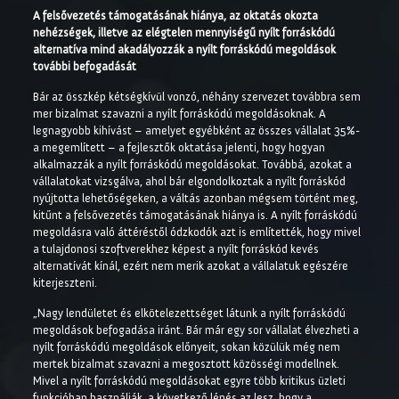
A felsővezetés támogatásának hiánya, az oktatás okozta
nehézségek, illetve az elégtelen mennyiségű nyílt forráskódú
alternatíva mind akadályozzák a nyílt forráskódú megoldások
további befogadását
Bár az összkép kétségkívül vonzó, néhány szervezet továbbra sem
mer bizalmat szavazni a nyílt forráskódú megoldásoknak. A
legnagyobb kihívást – amelyet egyébként az összes vállalat 35%-
a megemlített – a fejlesztők oktatása jelenti, hogy hogyan
alkalmazzák a nyílt forráskódú megoldásokat. Továbbá, azokat a
vállalatokat vizsgálva, ahol bár elgondolkoztak a nyílt forráskód
nyújtotta lehetőségeken, a váltás azonban mégsem történt meg,
kitűnt a felsővezetés támogatásának hiánya is. A nyílt forráskódú
megoldásra való áttéréstől ódzkodók azt is említették, hogy mivel
a tulajdonosi szoftverekhez képest a nyílt forráskód kevés
alternatívát kínál, ezért nem merik azokat a vállalatuk egészére
kiterjeszteni.
„Nagy lendületet és elkötelezettséget látunk a nyílt forráskódú
megoldások befogadása iránt. Bár már egy sor vállalat élvezheti a
nyílt forráskódú megoldások előnyeit, sokan közülük még nem
mertek bizalmat szavazni a megosztott közösségi modellnek.
Mivel a nyílt forráskódú megoldásokat egyre több kritikus üzleti
funkcióban használják, a következő lépés az lesz, hogy a