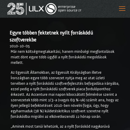
Egyre többen fektetnek nyílt forráskódú
szoftverekbe
2010-10-05
Már nem költségmegtakarítási, hanem minőségi megfontolások
miatt dönt egyre több ügyfél a nyílt forráskódú megoldások
mellett.
Az Egyesült Államokban, az Egyesült Királyságban illetve
Írországban egyre több szervezet nyitja meg az utat üzleti
tervében a nyílt forráskódú szoftverfejlesztés befogadása irányába,
ezzel pedig a nyílt forráskódú szoftverek piaca fordulóponthoz
érkezett. Az Accenture mai napon kibocsátott felmérése szerint a
szervezetek több mint 2/3-a (vagyis 69 %-uk) számít arra, hogy az
ilyen jellegű befektetéseit 2010-ben növelni fogja, úgy, hogy
egyharmaduk (38 %) küldetéskritikus szoftvert szeretne nyílt
forráskódba migrálni az elkövetkezendő 12 hónap során.
„Aminek most tanúi lehetünk, az a nyílt forráskód nagykorúvá