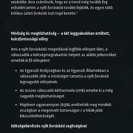
vezérelte. Arra számítunk, hogy ez a trend még tovább fog
erősödni amint a nyílt forráskód tovább fejlődik, és egyre több
kritikus üzleti funkciót tud majd kezelni.”
Minőség és megbízhatóság – a két leggyakrabban említett,
kulcsfontosságú előny
Ami a nyílt forráskódú megoldások legfőbb előnyeit illeti, a
válaszadók a költségmegtakarítás helyett az alábbi jellemzőket
emelték ki fő előnyként:
Az Egyesült Királyságban és az Egyesült Államokban a
válaszadók 76%-a minőséget tartotta a nyílt forrásód
legnagyobb előnyének.
Az összes válaszadó kétharmada (70%) emelte ki a még
nagyobb megbízhatóságot.
Majdnem ugyanannyian (69%) említették meg mindkét
országban a megnövelt biztonságot / a hibák jobb
kiküszöbölhetőségét.
Költségellenőrzés nyílt forráskód segítségével