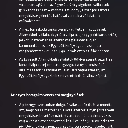
vállalatok 74%-a – az Egyesült Királyságokbeli vállalatok
51%-ához képest – mondta azt, hogy „a nyílt forráskódú
megoldások jelentős hatással vannak a vállalatunk
működésére”.
A nyílt forráskódú tanúsítványokat illetően, az Egyesült
Államokbeli vállalatok 71%-a vallja azt, hogy politikáik tiszták,
jól körülhatároltak és ezeket megfelelően tudják
kommunikálni is, az Egyesült Királyságban viszont a
megkérdezettek csupán 49%-a volt ezen az állásponton.
Az Egyesült Államokbeli vállalatok 89%-a szerint vezérli és
kontrollálja az informatikai igazgató a nyílt forráskódú
alkalmazások használatát üzleti stratégiai szinten, az
Egyesült Királyságokbeli szervezetek 69%-ához képest.
Az egyes iparágakra vonatkozó megfigyelések
A pénzügyi szektorban dolgozó válaszadók 60%-a mondta
azt, hogy teljes mértékben elkötelezettek a nyílt forráskódú
megoldások bevetése iránt, és azokat már alkalmazzák is,
míg a közszektor szervezetei közül csupán 38% nyilatkozott
így. Ugyanakkor a pénzügyi szektorban tevékenykedő, nyílt