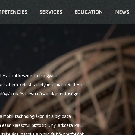
PETENCIES
SERVICES
EDUCATION
NEWS
 Hat-ről készített első gyártói
 készít értékelést, amelybe immár a Red Hat
hnológiáinak és megoldásainak jelentőségét
 a mobil technológiákon át a big data
 ezen keresztül biztosít.”, nyilatkozta Paul
tékelése igazolja a hibrid felhő-portfóliónk