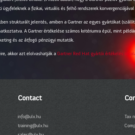
i ügyfeleknek a fizikai, virtuális és felhő rendszerek konvergenciájával
ben strukturált jelentés, amiben a Gartner az egyes gyártókat (szállí
tkoztatva. A Gartner értékelése számos kritériumra épül, mint példáu
rketing és az átfogó pénzügyi mutatók.
ire, akkor azt elolvashatják a
Gartner Red Hat gyártói értékelés olda
Contact
Com
info@ulx.hu
Tax 
training@ulx.hu
Comp
sales@ulx.hu