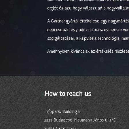
erejét és azt, hogy választ ad a nagyvállalat
A Gartner gyártói értékelése egy nagymérték
nem csupán egy adott piaci szegmensre vona
szolgáltatásai, a képviselt technológia, ma
Amennyiben kíváncsiak az értékelés részlete
How to reach us
Infopark, Building E
1117 Budapest, Neumann János u. 1/E
+36 (1) 450 0921