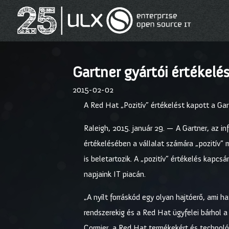
Gartner gyártói értékelé
2015-02-02
A Red Hat „Pozitív” értékelést kapott a Gar
Raleigh, 2015. január 29. — A Gartner, az i
értékelésében a vállalat számára „pozitív” 
is beletartozik. A „pozitív” értékelés kapcs
napjaink IT piacán.
„A nyílt forráskód egy olyan hajtóerő, ami 
rendszerekig és a Red Hat ügyfelei bárhol a 
Cormier, a Red Hat termékekért és technológi