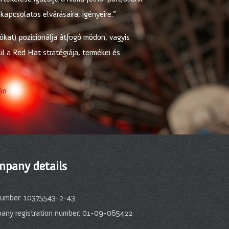
 kapcsolatos elvárásaira, igényeire.”
tókat) pozicionálja átfogó módon, vagyis
l a Red Hat stratégiája, termékei és
lán
.
pany details
number: 10375543-2-43
any registration number: 01-09-065422