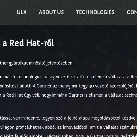
ULX
ABOUT US
TECHNOLOGIES
COM
s a Red Hat-ről
tner gyártókat minősítő jelentésében
nformáció-technológiai iparág vezető kutató- és elemző vállalata a Red
minősítést adott. A Gartner az iparág mintegy 30 vezető szereplőjéről
án a Red Hat úgy véli, hogy immár a Gartner is elismeri a vállalat tec
hatással van mindenre, legyen szó a felhő alapú megoldásoktól kezdve
világon profitálhatnak abból az innovációból, amit a vállalat számukra
ákért felelős elnöke. „Hiszek abban, hogy a Gartner pozitív gyártói ér