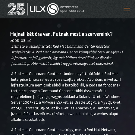
Hajnali két óra van. Futnak most a szervereink?
2008-08-20
Elérhető a verziófrissített Red Hat Command Center hosztolt
szolgáltatás. A Red Hat Command Center könnyebbé teszi az egész IT
infrstruktúra felügyeletét, így már időben értesülünk az éjszaka
felmerülő problémákról, mielőtt reggel vészhelyzetet okoznának.
A Red Hat Command Center kitűnően együttműködik a Red Hat
Enterprise Linuxszal és a JBoss szoftverekkel. Azonban, mivel az IT
infrastruktúra nem csak ebből a kettőből áll, a Red Hat fontosnak
tartja azt, hogy a Command Center a többi összetevőt is
megfelelően felügyelje, vagyis például a Solaris 10-et, a Windows
Server 2003-at, a VMware ESX-et, az Oracle 10g-t, a MySQL 5-öt,
az SQL Server 2005-öt, az IIS 6-ot, az Apache-t, a Tomcat-et, a
fizikai hálózatkezelő eszközöket, a weboldalakat, a webes alapú
alkalmazásokat stb.
A Red Hat Command Center csakúgy, mint a Red Hat Network,