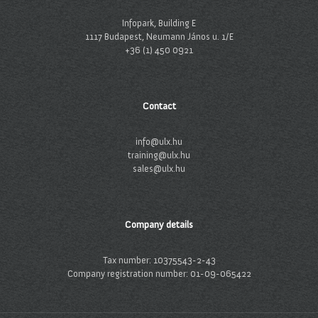
Infopark, Building E
1117 Budapest, Neumann János u. 1/E
+36 (1) 450 0921
Contact
info@ulx.hu
training@ulx.hu
sales@ulx.hu
Company details
Tax number: 10375543-2-43
Company registration number: 01-09-065422