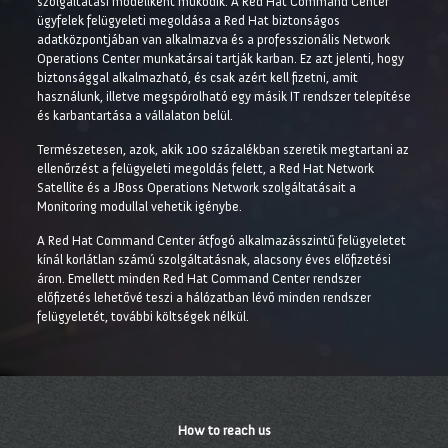
szolgáltatási modellként működik. A Red Hat Command Center
ügyfelek felügyeleti megoldása a Red Hat biztonságos
adatközpontjában van alkalmazva és a professzionális Network
Operations Center munkatársai tartják karban. Ez azt jelenti, hogy
biztonsággal alkalmazható, és csak azért kell fizetni, amit
használunk, illetve megspórolható egy másik IT rendszer telepítése
és karbantartása a vállalaton belül.
Természetesen, azok, akik 100 százalékban szeretik megtartani az
ellenőrzést a felügyeleti megoldás felett, a Red Hat Network
Satellite és a JBoss Operations Network szolgáltatásait a
Monitoring modullal vehetik igénybe.
A Red Hat Command Center átfogó alkalmazásszintű felügyeletet
kínál korlátlan számú szolgáltatásnak, alacsony éves előfizetési
áron. Emellett minden Red Hat Command Center rendszer
előfizetés lehetővé teszi a hálózatban lévő minden rendszer
felügyeletét, további költségek nélkül.
How to reach us