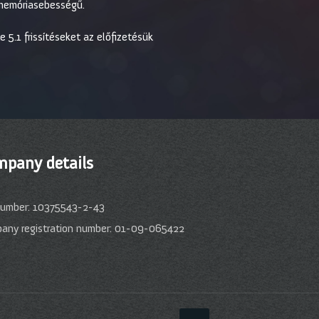
 memóriasebességű.
5.1 frissítéseket az előfizetésük
pany details
number: 10375543-2-43
any registration number: 01-09-065422