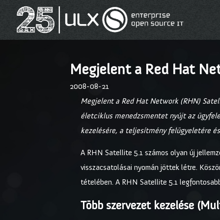
Megjelent a Red Hat Net
2008-08-21
Megjelent a Red Hat Network (RHN) Satelli
életciklus menedzsmentet nyújt az ügyfele
kezelésére, a teljesítmény felügyeletére é
A RHN Satellite 5.1 számos olyan új jellem
visszacsatolásai nyomán jöttek létre. Kös
tételében. A RHN Satellite 5.1 legfontosabb
Több szervezet kezelése (Mul