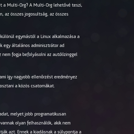
nt a Multi-Org? A Multi-Org lehetővé teszi,
an, az összes jogosultság, az összes
lkülönül egymástól a Linux alkalmazása a
k egy általános adminisztrátor ad
z nem fogja befolyásolni az autólízinggel
, ami így nagyobb ellenőrzést eredményez
gosztani a közös csatornákat.
ladat, melyet jobb programatikusan
 vannak olyan felhasználók, akik nem
tják azt. Ennek a kiadásnak a súlypontja a