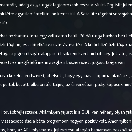
ncentrált, addig az 5.1 egyik legfontosabb része a Multi-Org. Mit jele
létre egyetlen Satellite-on keresztül. A Satellite régebbi verziójáb
zték.
et hozhatunk létre egy vállalaton belül. Például egy bankon belül e
 üzletágban, és a hitelkártya üzletág esetén. A különböző üzletágakna
tága a jogosultságai alapján túl sok rendszert próbál meg futtatni, e
rvezett és megfelelő mennyiségben beszervezett jogosultsága van.
maga kezelni rendszereit, ahelyett, hogy egy más csoportra bízná azt
soportok közötti elkülönítés teljes, az új verzióban pedig képesek me
 továbbfejlesztése. Akármilyen fejlett is a GUI, van néhány olyan fe
ek visszacsatolása a béta programban nagyon pozitív volt. Amennyiben
ztos, hogy az API folyamatos fejlesztése alapján hamarosan használha