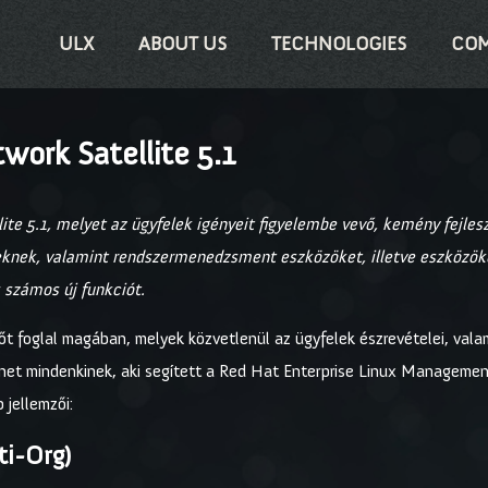
ULX
ABOUT US
TECHNOLOGIES
COM
work Satellite 5.1
te 5.1, melyet az ügyfelek igényeit figyelembe vevő, kemény fejlesz
knek, valamint rendszermenedzsment eszközöket, illetve eszközöket 
s számos új funkciót.
zőt foglal magában, melyek közvetlenül az ügyfelek észrevételei, val
zönet mindenkinek, aki segített a Red Hat Enterprise Linux Manageme
 jellemzői:
ti-Org)