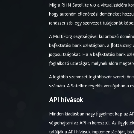
Míg a RHN Satellite 5.0 a virtualizációra ko
hogy autonóm ellenőrzési doméneket hozzunk 
rendszer stb. egy szervezet tulajdonát képe
A Multi-Org segítségével különböző domének
befektetési bank üzletágban, a flottalízing
jogosultságokat. Ha a befektetési bank üzle
foglalkozó üzletágat, melynek előre megte
A legtöbb szervezet legtöbbször szereti ön
számára. A Satellite régebbi verziójában a c
API hívások
Minden kiadásban nagy figyelmet kap az API
végrehajtani az API-n keresztül. Az ügyfel
találják a API hívásuk implementációját, bi