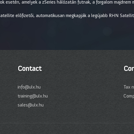
nyok esetén, amelyek a zSeries hálózatán futnak, a forgalom majdnem
tellite előfizetői, automatikusan megkapják a legújabb RHN Satellite 
Contact
Com
info@ulx.hu
Tax 
training@ulx.hu
Comp
sales@ulx.hu