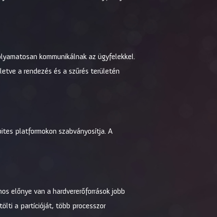
k folyamatosan kommunikálnak az ügyfelekkel.
lletve a rendezés és a szűrés területén
 bites platformokon szabványosítja. A
s előnye van a hardvererőforrások jobb
ölti a partícióját, több processzor