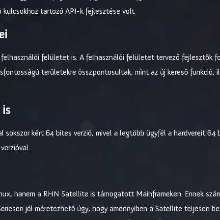
 kulcsokhoz tartozó API-k fejlesztése volt
ei
felhasználói felületet is. A felhasználói felületet tervező fejlesztő
csfontosságú területekre összpontosultak, mint az új kereső funkció, i
 is
l sokszor kért 64 bites verzió, mivel a legtöbb ügyfél a hardvereit 64
verzióval.
nux, hanem a RHN Satellite is támogatott Mainframeken. Ennek számo
eriesen jól méretezhető úgy, hogy amennyiben a Satellite teljesen bet