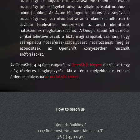
biztonsági szabályzatok betartatása érdekében – további
biztonsági képességeket adva az alkalmazásplatformhoz a
hibrid felhőben. Az Azure Managed Identities segítségével a
biztonsági csapatok rövid élettartamú tokeneket adhatnak ki
további hitelesítési módszerként az adott identitások
hatókörének meghatározásához. A Google Cloud felhasználói
címkéi lehetővé teszik a biztonsági csapatok számára, hogy
szerepalapú hozzáférés-szabályozást határozzanak meg és
azonosítsák az OpenShift környezetben használt
erőforrásokat.
Az OpenShift 4.14 újdonságairól az
OpenShift blogon
is született egy
elég részletes blogbejegyzés. Aki a téma mélyebben is érdekel
érdemes elolvasnia
az ott közölt cikket
.
How to reach us
Infopark, Building E
1117 Budapest, Neumann János u. 1/E
+36 (1) 450 0921