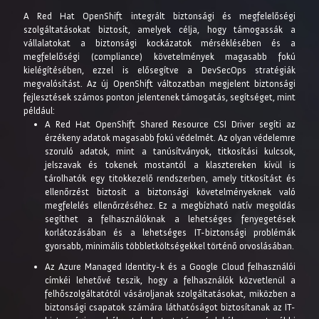
A Red Hat OpenShift integrált biztonsági és megfelelőségi
szolgáltatásokat biztosít, amelyek célja, hogy támogassák a
vállalatokat a biztonsági kockázatok mérséklésében és a
megfelelőségi (compliance) követelmények magasabb fokú
kielégítésében, ezzel is elősegítve a DevSecOps stratégiák
megvalósítást. Az új OpenShift változatban megjelent biztonsági
fejlesztések számos ponton jelentenek támogatás, segítséget, mint
például:
A Red Hat OpenShift Shared Resource CSI Driver segíti az
érzékeny adatok magasabb fokú védelmét. Az olyan védelemre
szoruló adatok, mint a tanúsítványok, titkosítási kulcsok,
jelszavak és tokenek mostantól a klasztereken kívül is
tárolhatók egy titokkezelő rendszerben, amely titkosítást és
ellenőrzést biztosít a biztonsági követelményeknek való
megfelelés ellenőrzéséhez. Ez a megbízható natív megoldás
segíthet a felhasználóknak a lehetséges fenyegetések
korlátozásában és a lehetséges IT-biztonsági problémák
gyorsabb, minimális többletköltségekkel történő orvoslásában.
Az Azure Managed Identity-k és a Google Cloud felhasználói
címkéi lehetővé teszik, hogy a felhasználók közvetlenül a
felhőszolgáltatótól vásároljanak szolgáltatásokat, miközben a
biztonsági csapatok számára láthatóságot biztosítanak az IT-