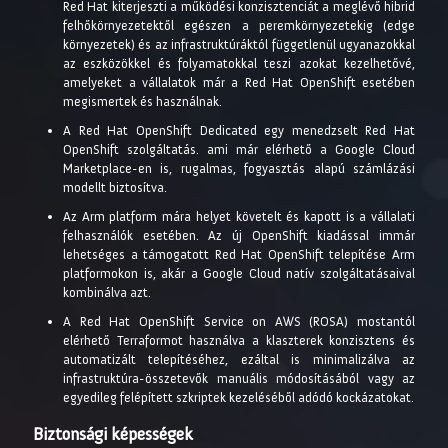
Red Hat kiterjeszti a működési konzisztenciát a meglévő hibrid
felhőkörnyezetektől egészen a peremkörnyezetekig (edge
környezetek) és az infrastruktúráktól függetlenül ugyanazokkal
az eszközökkel és folyamatokkal teszi azokat kezelhetővé,
amelyeket a vállalatok már a Red Hat OpenShift esetében
megismertek és használnak.
A Red Hat OpenShift Dedicated egy menedzselt Red Hat
OpenShift szolgáltatás. ami már elérhető a Google Cloud
Marketplace-en is, rugalmas, fogyasztás alapú számlázási
modellt biztosítva.
Az Arm platform mára helyet követelt és kapott is a vállalati
felhasználók esetében. Az új OpenShift kiadással immár
lehetséges a támogatott Red Hat OpenShift telepítése Arm
platformokon is, akár a Google Cloud natív szolgáltatásaival
kombinálva azt.
A Red Hat OpenShift Service on AWS (ROSA) mostantól
elérhető Terraformot használva a klaszterek konzisztens és
automatizált telepítéséhez, ezáltal is minimalizálva az
infrastruktúra-összetevők manuális módosításából vagy az
egyedileg felépített szkriptek kezeléséből adódó kockázatokat.
Biztonsági képességek