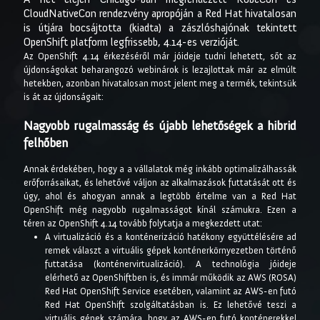
CloudNativeCon rendezvény apropóján a Red Hat hivatalosan
is útjára bocsájtotta (kiadta) a zászlóshajónak tekintett
OpenShift platform legfrissebb, 4.14-es verzióját.
Az OpenShift 4.14 érkezéséről már jóideje tudni lehetett, sőt az
újdonságokat beharangozó webinárok is lezajlottak már az elmúlt
hetekben, azonban hivatalosan most jelent meg a termék, tekintsük
is át az újdonságait:
Nagyobb rugalmasság és újabb lehetőségek a hibrid
felhőben
Annak érdekében, hogy a a vállalatok még inkább optimalizálhassák
erőforrásaikat, és lehetővé váljon az alkalmazások futtatását ott és
úgy, ahol és ahogyan annak a legtöbb értelme van a Red Hat
OpenShift még nagyobb rugalmasságot kínál számukra. Ezen a
téren az OpenShift 4.14 tovább folytatja a megkezdett utat:
A virtualizáció és a konténerizáció hatékony együttélésére ad
remek választ a virtuális gépek konténerkörnyezetben történő
futtatása (konténervirtualizáció). A technológia jóideje
elérhető az OpenShiftben is, és immár működik az AWS (ROSA)
Red Hat OpenShift Service esetében, valamint az AWS-en futó
Red Hat OpenShift szolgáltatásban is. Ez lehetővé teszi a
virtuális gépek számára, hogy az AWS-en futó konténerekkel