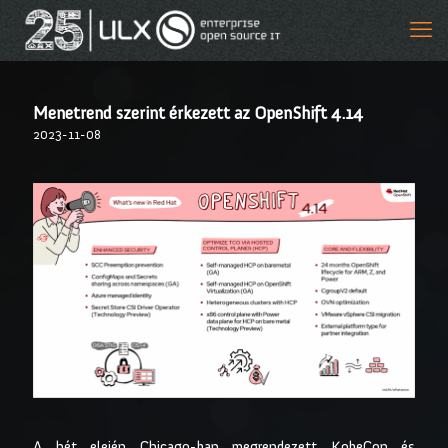
Menetrend szerint érkezett az OpenShift 4.14
2023-11-08
A hét elején Chicago-ban megrendezett KobeCon és