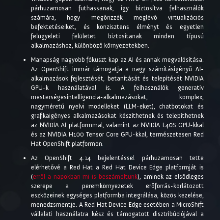
párhuzamosan futhassanak, így biztosítva felhasználók
számára, hogy megőrizzék meglévő virtualizációs
befektetéseiket, és konzisztens élményt és egyetlen
felügyeleti felületet biztosítanak minden típusú
alkalmazáshoz, különböző környezetekben.
Manapság nagyobb fókuszt kap az AI és annak megvalósítása.
Az OpenShift immár támogatja a nagy számításigényű AI-
alkalmazások fejlesztését, betanítását és telepítését NVIDIA
GPU-k használatával is. A felhasználók generatív
mesterségesintelligencia-alkalmazásokat, komplex,
nagyméretű nyelvi modelleket (LLM-eket), chatbotokat és
grafikaigényes alkalmazásokat készíthetnek és telepíthetnek
az NVIDIA AI platformmal, valamint az NVIDIA L40S GPU-kkal
és az NVIDIA H100 Tensor Core GPU-kkal, természetesen Red
Hat OpenShift platformon.
Az OpenShift 4.14 bejelentéssel párhuzamosan tette
elérhetővé a Red Hat a Red Hat Device Edge platformját is
(
erről a napokban mi is beszámoltunk
), aminek az elsődleges
szerepe a peremkörnyezetek erőforrás-korlátozott
eszközeinek egységes platformba integrálása, közös kezelése,
menedzsmentje. A Red Hat Device Edge esetében a MicroShift
vállalati használatra kész és támogatott disztribúciójával a