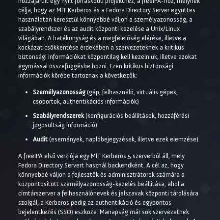
hozzájárult egy nyílt forráskódú projekthez, a freeIPA-hoz, melynek
célja, hogy az MIT Kerberos és a Fedora Directory Server együttes
használatán keresztül könnyebbé váljon a személyazonosság, a
szabályrendszer és az audit központi kezelése a Unix/Linux
világában. A hatékonyság és a megfelelőség elérése, illetve a
kockázat csökkentése érdekében a szervezeteknek a kritikus
biztonsági információkat központilag kell kezelniük, illetve azokat
egymással összefüggésbe hozni. Ezen kritikus biztonsági
információk körébe tartoznak a következők:
Személyazonosság
(gép, felhasználó, virtuális gépek,
csoportok, authentikációs információk)
Szabályrendszerek
(konfigurációs beállítások, hozzáférési
jogosultság információ)
Audit
(események, naplóbejegyzések, illetve ezek elemzése)
A freeIPA első verziója egy MIT Kerberos 5 szerverből áll, mely
Fedora Directory Servert használ backendként. A cél az, hogy
könnyebbé váljon a fejlesztők és adminisztrátorok számára a
központosított személyazonosság-kezelés beállítása, ahol a
címtárszerver a felhasználónevek és jelszavak központi tárolására
szolgál, a Kerberos pedig az authentikáció és egypontos
bejelentkezés (SSO) eszköze. Manapság már sok szervezetnek