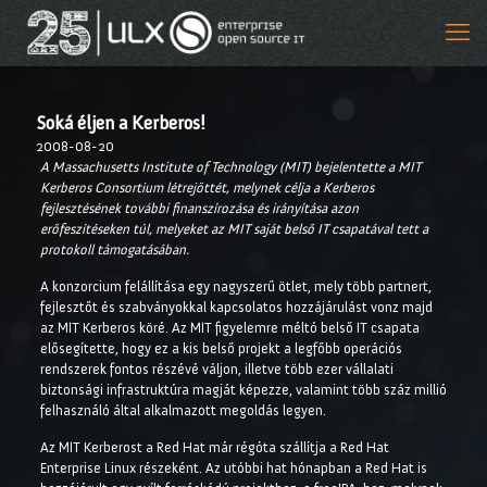
Soká éljen a Kerberos!
2008-08-20
A Massachusetts Institute of Technology (MIT) bejelentette a MIT
Kerberos Consortium létrejöttét, melynek célja a Kerberos
fejlesztésének további finanszírozása és irányítása azon
erőfeszítéseken túl, melyeket az MIT saját belső IT csapatával tett a
protokoll támogatásában.
A konzorcium felállítása egy nagyszerű ötlet, mely több partnert,
fejlesztőt és szabványokkal kapcsolatos hozzájárulást vonz majd
az MIT Kerberos köré. Az MIT figyelemre méltó belső IT csapata
elősegítette, hogy ez a kis belső projekt a legfőbb operációs
rendszerek fontos részévé váljon, illetve több ezer vállalati
biztonsági infrastruktúra magját képezze, valamint több száz millió
felhasználó által alkalmazott megoldás legyen.
Az MIT Kerberost a Red Hat már régóta szállítja a Red Hat
Enterprise Linux részeként. Az utóbbi hat hónapban a Red Hat is