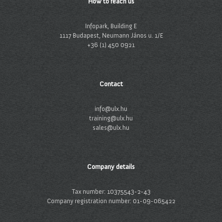
How to reach us
Infopark, Building E
1117 Budapest, Neumann János u. 1/E
+36 (1) 450 0921
Contact
info@ulx.hu
training@ulx.hu
sales@ulx.hu
Company details
Tax number: 10375543-2-43
Company registration number: 01-09-065422