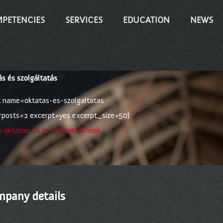
PETENCIES
SERVICES
EDUCATION
NEWS
s és szolgáltatás
st name=oktatas-es-szolgaltatas
posts=2 excerpt=yes excerpt_size=50]
 oktatási és szolgáltatási hírek
pany details