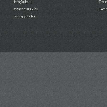
info@ulx.hu
Tax 
training@ulx.hu
Comp
sales@ulx.hu