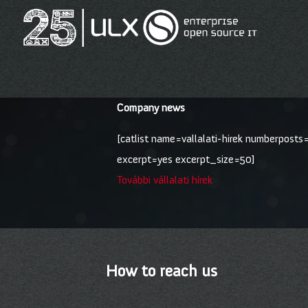
Company news
[catlist name=vallalati-hirek numberposts
excerpt=yes excerpt_size=50]
További vállalati hírek
How to reach us