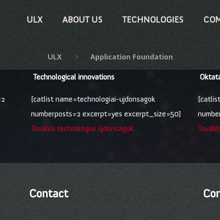
ULX
ABOUT US
TECHNOLOGIES
COM
ULX
Application Foundation
Technological innovations
Oktatá
=2
[catlist name=technologiai-ujdonsagok
[catli
numberposts=2 excerpt=yes excerpt_size=50]
number
További technológiai újdonságok
További
Contact
Com