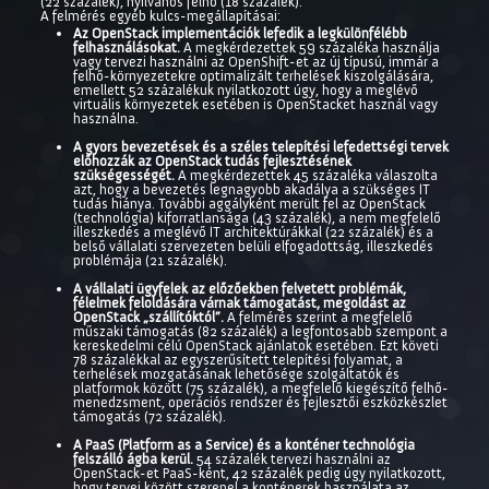
(22 százalék), nyilvános felhő (18 százalék).
A felmérés egyéb kulcs-megállapításai:
Az OpenStack implementációk lefedik a legkülönfélébb
felhasználásokat.
A megkérdezettek 59 százaléka használja
vagy tervezi használni az OpenShift-et az új típusú, immár a
felhő-környezetekre optimalizált terhelések kiszolgálására,
emellett 52 százalékuk nyilatkozott úgy, hogy a meglévő
virtuális környezetek esetében is OpenStacket használ vagy
használna.
A gyors bevezetések és a széles telepítési lefedettségi tervek
előhozzák az OpenSt
ack tudás fejlesztésének
szükségességét.
A megkérdezettek 45 százaléka válaszolta
azt, hogy a bevezetés legnagyobb akadálya a szükséges IT
tudás hiánya. További aggályként merült fel az OpenStack
(technológia) kiforratlansága (43 százalék), a nem megfelelő
illeszkedés a meglévő IT architektúrákkal (22 százalék) és a
belső vállalati szervezeten belüli elfogadottság, illeszkedés
problémája (21 százalék).
A vállalati ügyfelek az előzőekben felvetett problémák,
félelmek feloldására várnak támogatást, megoldást az
OpenStack „szállítóktól”.
A felmérés szerint a megfelelő
műszaki támogatás (82 százalék) a legfontosabb szempont a
kereskedelmi célú OpenStack ajánlatok esetében. Ezt követi
78 százalékkal az egyszerűsített telepítési folyamat, a
terhelések mozgatásának lehetősége szolgáltatók és
platformok között (75 százalék), a megfelelő kiegészítő felhő-
menedzsment, operációs rendszer és fejlesztői eszközkészlet
támogatás (72 százalék).
A PaaS (Platform as a Service) és a konténer technológia
felszálló ágba kerül.
54 százalék tervezi használni az
OpenStack-et PaaS-ként, 42 százalék pedig úgy nyilatkozott,
hogy tervei között szerepel a konténerek használata az