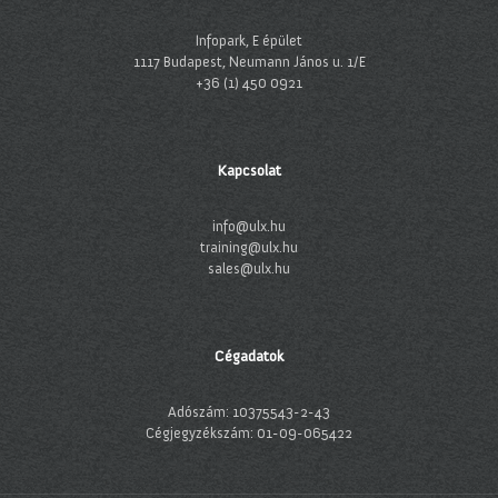
Infopark, E épület
1117 Budapest, Neumann János u. 1/E
+36 (1) 450 0921
Kapcsolat
info@ulx.hu
training@ulx.hu
sales@ulx.hu
Cégadatok
Adószám: 10375543-2-43
Cégjegyzékszám: 01-09-065422