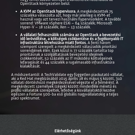
OpenStack környezeten belül.
A KVM az OpenStack hypervisora.
A megkérdezettek 75
százaléka válaszolta azt, hogy már jelenleg is KVM-et
használ vagy azt tervezi használni hypervisorként. A további
sorrend: VMware vSphere ESXi – 64 százalék; Microsoft
Hyper-V – 18 százalék; Xen – 13 százalék.
A vállalati felhasználók számára az OpenStack a bevezetési
idő lerövidítése, a költségek csökkentése és a fogékonyabb IT
infrastruktúra létrehozása miatt fontos.
A fenti három
szempont szerepelt a megkérdezett válaszadók prioritási
sorrendjének élén. Ezek közül is 77 százalék tartotta top
prioritásnak a szolgáltatások bevezetési idejének
csökkentését, 52 százalék az IT működési költségeinek
lefaragását és 44 százalék a rugalmasabb infrastruktúra
kialakítását.
A módszertantól: A TechValidate egy független piackutató vállalat,
aki a Red Hat megbízásából 2015 április 28 és május 5 között, 310
vállalati döntéshozó megkérdezésével végezte el a felmérést. A
megkérdezett személyek (cégek) között mindenféle méretű és
profilú vállalatok szerepeltek, lefedve a kisvállalatoktól kezdve
egészen a Fortune 500-ba eső globális nagyvállalatokig a teljes
piaci spektrumot.
Elérhetőségünk