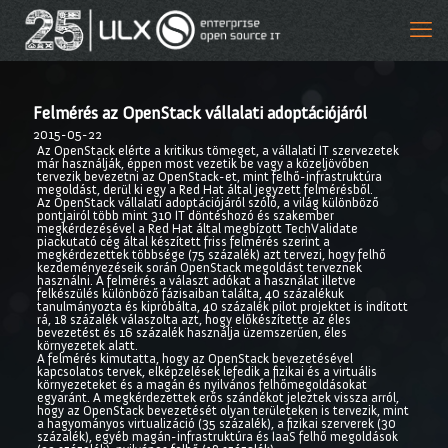
Felmérés az OpenStack vállalati adoptációjáról
2015-05-22
Az OpenStack elérte a kritikus tömeget, a vállalati IT szervezetek
már használják, éppen most vezetik be vagy a közeljövőben
tervezik bevezetni az OpenStack-et, mint felhő-infrastruktúra
megoldást, derül ki egy a Red Hat által jegyzett felmérésből.
Az OpenStack vállalati adoptációjáról szóló, a világ különböző
pontjairól több mint 310 IT döntéshozó és szakember
megkérdezésével a Red Hat által megbízott TechValidate
piackutató cég által készített friss felmérés szerint a
megkérdezettek többsége (75 százalék) azt tervezi, hogy felhő
kezdeményezéseik során OpenStack megoldást terveznek
használni. A felmérés a választ adókat a használat illetve
felkészülés különböző fázisaiban találta, 40 százalékuk
tanulmányozta és kipróbálta, 40 százalék pilot projektet is indított
rá, 18 százalék válaszolta azt, hogy előkészítette az éles
bevezetést és 16 százalék használja üzemszerűen, éles
környezetek alatt.
A felmérés kimutatta, hogy az OpenStack bevezetésével
kapcsolatos tervek, elképzelések lefedik a fizikai és a virtuális
környezeteket és a magán és nyilvános felhőmegoldásokat
egyaránt. A megkérdezettek erős szándékot jeleztek vissza arról,
hogy az OpenStack bevezetését olyan területeken is tervezik, mint
a hagyományos virtualizáció (35 százalék), a fizikai szerverek (30
százalék), egyéb magán-infrastruktúra és IaaS felhő megoldások