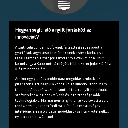
Hogyan segíti elő a nyílt forráskód az
innovációt?
A zárt (tulajdonosi) szoftverek fejlesztési sebességét a
gyártó költségvetése és mérnökeinek száma korlátozza.
Ezzel szemben a nyílt forráskódú projektek (mint a Linux
kernel vagy a Kubernetes) mögött több tízezer fejlesztő áll a
világ minden tájáról.
Amikor egy globális problémára megoldás születik, az
pillanatok alatt beépül a kódba. Ez az állandó, "több szem
többet lát" típusú szakmai kontroll teszi a nyílt forráskódú
szoftvereket a leginnovatívabb és legbiztonságosabb
technológiákká. Ma már nem a nyílt forráskód követi a zárt
rendszereket, hanem fordítva: a felhő, a mesterséges
intelligencia és a big data megoldások szinte kivétel nélkül
nyílt alapokon születnek.