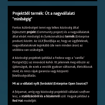
Projektből termék: Út a nagyvállalati
"minőségig"
Fontos különbséget tenni egy lelkes közösség által
fejlesztett
projekt
(Community project) és a nagyvállalatok
által elvárt minőségű és funkcionalitású
termék
(Enterprise
product) között. Az ULX filozófiája az, hogy az ügyfeleknek,
nagyvállalatoknak leginkább (de nem minden áron) az
utóbbira van szükségük.
A közösségi projektek (például a Fedora vagy a "vanilla"
PostgreSQL) az innováció kohói. Itt jelennek meg először az
újdonságok, de ezek a verziók gyakran változnak, életciklusuk
rövid, és nincs rájuk garancia vagy központi
felelősségvállalás.
Mi az a vállalati nyílt forráskód (Enterprise Open Source)?
A folyamat, amíg egy közösségi projektből vállalati szoftver
lesz, a
stabilizációról és a bizalomról
szól. Vegyük például a
Red Hat
modelljét: