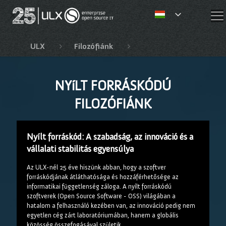
✕
ULX
Filozófiánk
Nyílt forráskódú filozó
NYíLT FORRÁSKÓDÚ
FILOZÓFIÁNK
Nyílt forráskód: A szabadság, az innováció és a
vállalati stabilitás egyensúlya
Az ULX-nél 25 éve hiszünk abban, hogy a szoftver
forráskódjának átláthatósága és hozzáférhetősége az
informatikai függetlenség záloga. A nyílt forráskódú
szoftverek (Open Source Software - OSS) világában a
hatalom a felhasználó kezében van, az innováció pedig nem
egyetlen cég zárt laboratóriumában, hanem a globális
közösség összefogásával születik.