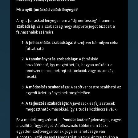
Mi a nyílt forráskód valódi lényege?
A nyílt forráskód lényege nem a "díjmentesség", hanem a
szabadság
. Ez a szabadság négy alapvető jogot biztosít a
felhasználók számára:
A felhasználás szabadsága:
A szoftver bármilyen célra
futtatható.
A tanulmányozás szabadsága:
A forráskód
hozzáférhető, így megérthetjük, hogyan működik a
rendszer (nincsenek rejtett funkciók vagy biztonsági
rések).
A módosítás szabadsága:
A szoftver testre szabható az
egyedi üzleti igényeknek megfelelően.
A terjesztés szabadsága:
A javítások és fejlesztések
megoszthatók másokkal, így a tudás közkinccsé válik.
Ez a modell megszünteti a
"vendor lock-in"
jelenséget, vagyis
a szállítói függőséget. A felhasználó többé nem túsza
egyetlen szoftvergyártónak: joga és lehetősége van
eldönteni, kitől vásárol támogatást, vagy ki építse tovább a