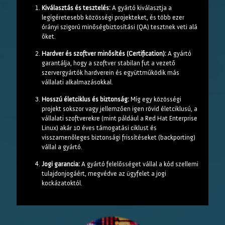
Kiválasztás és tesztelés:
A gyártó kiválasztja a
legígéretesebb közösségi projekteket, és több ezer
órányi szigorú minőségbiztosítási (QA) tesztnek veti alá
őket.
Hardver és szoftver minősítés (Certification):
A gyártó
garantálja, hogy a szoftver stabilan fut a vezető
szervergyártók hardverein és együttműködik más
vállalati alkalmazásokkal.
Hosszú életciklus és biztonság:
Míg egy közösségi
projekt sokszor vagy jellemzően igen rövid életciklusú, a
vállalati szoftverekre (mint páldául a Red Hat Enterprise
Linux) akár 10 éves támogatási ciklust és
visszamenőleges biztonsági frissítéseket (backporting)
vállal a gyártó.
Jogi garancia:
A gyártó felelősséget vállal a kód szellemi
tulajdonjogáért, megvédve az ügyfelet a jogi
kockázatoktól.