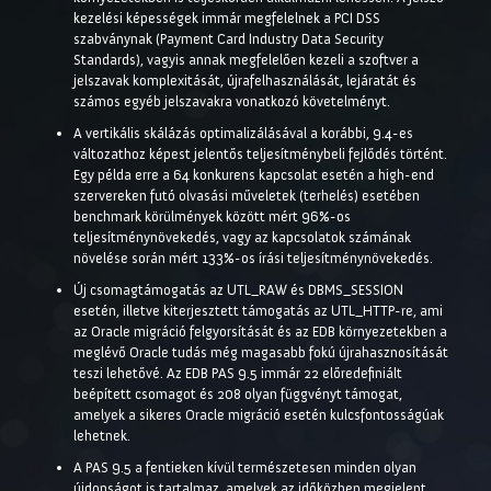
kezelési képességek immár megfelelnek a PCI DSS
szabványnak (Payment Card Industry Data Security
Standards), vagyis annak megfelelően kezeli a szoftver a
jelszavak komplexitását, újrafelhasználását, lejáratát és
számos egyéb jelszavakra vonatkozó követelményt.
A vertikális skálázás optimalizálásával a korábbi, 9.4-es
változathoz képest jelentős teljesítménybeli fejlődés történt.
Egy példa erre a 64 konkurens kapcsolat esetén a high-end
szervereken futó olvasási műveletek (terhelés) esetében
benchmark körülmények között mért 96%-os
teljesítménynövekedés, vagy az kapcsolatok számának
növelése során mért 133%-os írási teljesítménynövekedés.
Új csomagtámogatás az UTL_RAW és DBMS_SESSION
esetén, illetve kiterjesztett támogatás az UTL_HTTP-re, ami
az Oracle migráció felgyorsítását és az EDB környezetekben a
meglévő Oracle tudás még magasabb fokú újrahasznosítását
teszi lehetővé. Az EDB PAS 9.5 immár 22 előredefiniált
beépített csomagot és 208 olyan függvényt támogat,
amelyek a sikeres Oracle migráció esetén kulcsfontosságúak
lehetnek.
A PAS 9.5 a fentieken kívül természetesen minden olyan
újdonságot is tartalmaz, amelyek az időközben megjelent