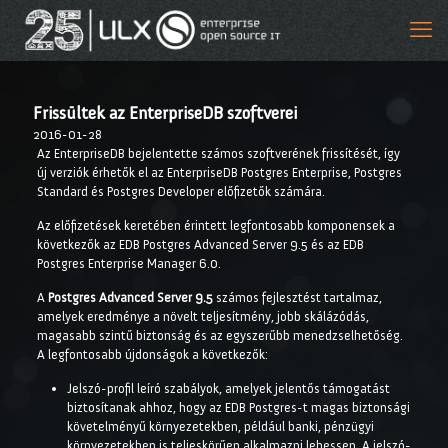
Frissültek az EnterpriseDB szoftverei
2016-01-28
Az EnterpriseDB bejelentette számos szoftverének frissítését, így
új verziók érhetők el az EnterpriseDB Postgres Enterprise, Postgres
Standard és Postgres Developer előfizetők számára.
Az előfizetések keretében érintett legfontosabb komponensek a
következők az EDB Postgres Advanced Server 9.5 és az EDB
Postgres Enterprise Manager 6.0.
A
Postgres Advanced Server 9.5
számos fejlesztést tartalmaz,
amelyek eredménye a növelt teljesítmény, jobb skálázódás,
magasabb szintű biztonság és az egyszerűbb menedzselhetőség.
A legfontosabb újdonságok a következők:
Jelszó-profil leíró szabályok, amelyek jelentős támogatást
biztosítanak ahhoz, hogy az EDB Postgres-t magas biztonsági
követelményű környezetekben, például banki, pénzügyi
környezetekben is teljeskörűen alkalmazni lehessen. A jelszó-