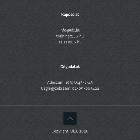
Kapcsolat
info@ulx.hu
training@ulx.hu
sales@ulx.hu
Cégadatok
Adószám: 10375543-2-43
Cégjegyzékszám: 01-09-065422
Copyright: ULX, 2026