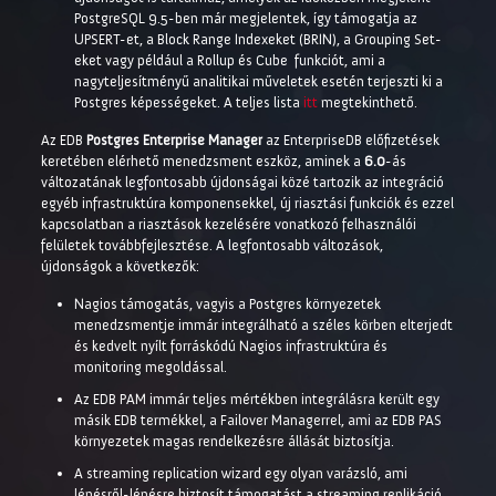
PostgreSQL 9.5-ben már megjelentek, így támogatja az
UPSERT-et, a Block Range Indexeket (BRIN), a Grouping Set-
eket vagy például a Rollup és Cube funkciót, ami a
nagyteljesítményű analitikai műveletek esetén terjeszti ki a
Postgres képességeket. A teljes lista
itt
megtekinthető.
Az EDB
Postgres Enterprise Manager
az EnterpriseDB előfizetések
keretében elérhető menedzsment eszköz, aminek a
6.0
-ás
változatának legfontosabb újdonságai közé tartozik az integráció
egyéb infrastruktúra komponensekkel, új riasztási funkciók és ezzel
kapcsolatban a riasztások kezelésére vonatkozó felhasználói
felületek továbbfejlesztése. A legfontosabb változások,
újdonságok a következők:
Nagios támogatás, vagyis a Postgres környezetek
menedzsmentje immár integrálható a széles körben elterjedt
és kedvelt nyílt forráskódú Nagios infrastruktúra és
monitoring megoldással.
Az EDB PAM immár teljes mértékben integrálásra került egy
másik EDB termékkel, a Failover Managerrel, ami az EDB PAS
környezetek magas rendelkezésre állását biztosítja.
A streaming replication wizard egy olyan varázsló, ami
lépésről-lépésre biztosít támogatást a streaming replikáció