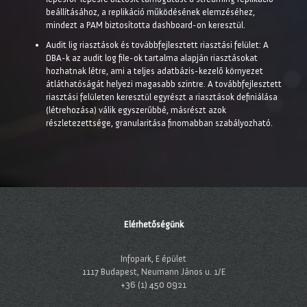
beállításához, a replikáció működésének elemzéséhez,
mindezt a PAM biztosította dashboard-on keresztül.
Audit lig riasztások és továbbfejlesztett riasztási felület: A
DBA-k az audit log file-ok tartalma alapján riasztásokat
hozhatnak létre, ami a teljes adatbázis-kezelő környezet
átláthatóságát helyezi magasabb szintre. A továbbfejlesztett
riasztási felületen keresztül egyrészt a riasztások definiálása
(létrehozása) válik egyszerűbbé, másrészt azok
részletezettsége, granularitása finomabban szabályozható.
Elérhetőségünk
Infopark, E épület
1117 Budapest, Neumann János u. 1/E
+36 (1) 450 0921