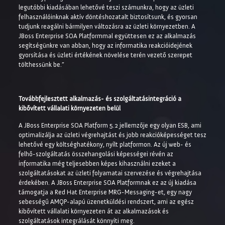
legutóbbi kiadásában lehetővé teszi számunkra, hogy az üzleti
felhasználóinknak aktív döntéshozatalt biztosítsunk, és gyorsan
tudjunk reagálni bármilyen változásra az üzleti környezetben. A
JBoss Enterprise SOA Platformmal együttesen ez az alkalmazás
segítségünkre van abban, hogy az informatika reakcióidejének
gyorsítása és üzleti értékének növelése terén vezető szerepet
tölthessünk be.”
Továbbfejlesztett alkalmazás- és szolgáltatásintegráció a
kibővített vállalati környezeten belül
A JBoss Enterprise SOA Platform 5.2 jellemzője egy olyan ESB, ami
optimalizálja az üzleti végrehajtást és jobb reakcióképességet tesz
lehetővé egy költséghatékony, nyílt platformon. Az új web- és
felhő-szolgáltatás összehangolási képességei révén az
informatika még teljesebben képes kihasználni ezeket a
szolgáltatásokat az üzleti folyamatai szervezése és végrehajtása
érdekében. A JBoss Enterprise SOA Platformnak ez az új kiadása
támogatja a Red Hat Enterprise MRG-Messaging-et, egy nagy
sebességű AMQP-alapú üzenetküldési rendszert, ami az egész
kibővített vállalati környezeten át az alkalmazások és
szolgáltatások integrálását könnyíti meg.