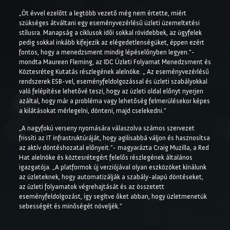
„Öt évvel ezelőtt a legtöbb vezető még nem értette, miért
szükséges átváltani egy eseményvezérlésű üzleti üzemeltetési
stílusra. Manapság a ciklusok idői sokkal rövidebbek, az ügyfelek
pedig sokkal inkább kifejezik az elégedetlenségüket, éppen ezért
fontos, hogy a menedzsment mindig lépéselőnyben legyen.”-
mondta Maureen Fleming, az IDC Üzleti Folyamat Menedzsment és
Köztesréteg Kutatás részlegének alelnöke. „ Az eseményvezérlésű
rendszerek ESB-vel, eseményfeldolgozással és üzleti szabályokkal
való felépítése lehetővé teszi, hogy az üzleti oldal előnyt nyerjen
azáltal, hogy már a probléma vagy lehetőség felmerülésekor képes
a kilátásokat mérlegelni, dönteni, majd cselekedni.”
„A nagyfokú verseny nyomására válaszolva számos szervezet
frissíti az IT infrastruktúráját, hogy agilisabbá váljon és hasznosítsa
az aktív döntéshozatal előnyeit.”- magyarázta Craig Muzilla, a Red
Hat alelnöke és köztesrétegért felelős részlegének általános
igazgatója. „A platformok új verziójával olyan eszközöket kínálunk
az üzleteknek, hogy automatizálják a szabály-alapú döntéseket,
az üzleti folyamatok végrehajtását és az összetett
eseményfeldolgozást, így segítve őket abban, hogy üzletmenetük
sebességét és minőségét növeljék.”