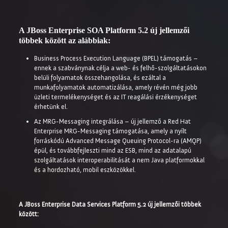
A JBoss Enterprise SOA Platform 5.2 új jellemzői
többek között az alábbiak:
Business Process Execution Language (BPEL) támogatás –
ennek a szabványnak célja a web- és felhő-szolgáltatásokon
belüli folyamatok összehangolása, és ezáltal a
munkafolyamatok automatizálása, amely révén még jobb
üzleti termelékenységet és az IT reagálási érzékenységet
érhetünk el.
Az MRG-Messaging integrálása – új jellemző a Red Hat
Enterprise MRG-Messaging támogatása, amely a nyílt
forráskódú Advanced Message Queuing Protocol-ra (AMQP)
épül, és továbbfejleszti mind az ESB, mind az adatalapú
szolgáltatások interoperabilitását a nem Java platformokkal
és a hordozható, mobil eszközökkel.
A JBoss Enterprise Data Services Platform 5.2 új jellemzői többek
között: