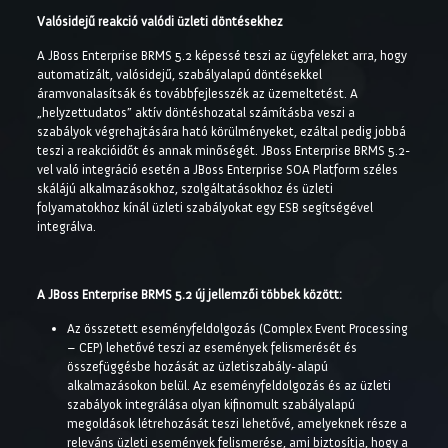
Valósidejű reakció valódi üzleti döntésekhez
A JBoss Enterprise BRMS 5.2 képessé teszi az ügyfeleket arra, hogy
automatizált, valósidejű, szabályalapú döntésekkel
áramvonalasítsák és továbbfejlesszék az üzemeltetést. A
„helyzettudatos” aktív döntéshozatal számításba veszi a
szabályok végrehajtására ható körülményeket, ezáltal pedig jobbá
teszi a reakcióidőt és annak minőségét. JBoss Enterprise BRMS 5.2-
vel való integráció esetén a JBoss Enterprise SOA Platform széles
skálájú alkalmazásokhoz, szolgáltatásokhoz és üzleti
folyamatokhoz kínál üzleti szabályokat egy ESB segítségével
integrálva.
A JBoss Enterprise BRMS 5.2 új jellemzői többek között:
Az összetett eseményfeldolgozás (Complex Event Processing
– CEP) lehetővé teszi az események felismerését és
összefüggésbe hozását az üzletiszabály-alapú
alkalmazásokon belül. Az eseményfeldolgozás és az üzleti
szabályok integrálása olyan kifinomult szabályalapú
megoldások létrehozását teszi lehetővé, amelyeknek része a
releváns üzleti események felismerése, ami biztosítja, hogy a