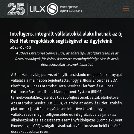
Intelligens, integrált vállalatokká alakulhatnak az új
Red Hat megoldások segítségével az ügyfeleink
2012-02-06
A JBoss Enterprise Service Bus, az adatalapú szolgáltatások és az
üzleti szabályok frissítései összetett eseményfeldolgozást és aktív
döntéshozatalt tesznek lehetővé
A Red Hat, a világ piacvezető nyílt forráskódú megoldásokat nyújtó
vállalata a mai napon bejelentette, hogy a JBoss Enterprise SOA
Platform, a JBoss Enterprise Data Services Platform és a JBoss
Enterprise Business Rules Management System (BRMS)
termékvonalakhoz jelentős továbbfejlesztések váltak elérhetővé.
Az Enterprise Service Bus (ESB), valamint az adat- és üzleti szabály
platformok frissítései együttesen lehetővé teszik, hogy a
vállalkozások még intelligensebbé és integráltabbá váljanak az
alkalmazások és az összetett eseményfeldolgozás (Complex Event
Processing – CEP) szolgáltatásoknak a vállalkozáson belül történő
összekapcsolása révén.