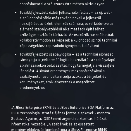
döntéshozatal a szó szoros értelmében aktív legyen.
Továbbfejlesztett üzleti felhasználói felület – az új, web-
alapú döntési tábla még tovább növeli a fejlesztői
hozzáférést az üzleti elemzők számára, ezzel kibővítve az
elérhető szabályvezérlésű alkalmazások építéséhez
szükséges eszközök tárházát. Az eszközök használhatóak
kollaboratív módon és képesek a különböző szintű technikai
képességekhez kapcsolódó igényeket kielégíteni.
Továbbfejlesztett szabálylogika – ez a technikai előnézet
támogatja a „célkereső” logika használatát a szabályalapú
alkalmazásokon belül azáltal, hogy támogatja a visszafelé
láncolást. A kívánt eredmények meghatározásával a
szabálymotor azonosítani tudja azokat a tényeket és
körülményeket, amik elvezetnek a megcélzott
eredményekhez.
„A JBoss Enterprise BRMS és a JBoss Enterprise SOA Platform az
OSDE technológiai stratégiájának fontos alapkövei”- mondta
Gustavo Aguirre, az OSDE nevű argentín biztosítási hálózat
informatikai vezetője. „A szabályok és az összetett
eseményfeldolgozás kombinációja a JBoss Enterprise BRMS