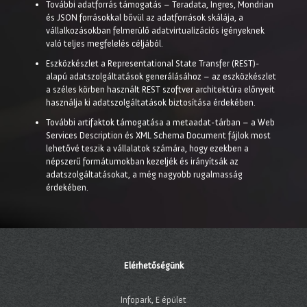
További adatforrás támogatás – Teradata, Ingres, Mondrian
és JSON forrásokkal bővül az adatforrások skálája, a
vállalkozásokban felmerülő adatvirtualizációs igényeknek
való teljes megfelelés céljából.
Eszközkészlet a Representational State Transfer (REST)-
alapú adatszolgáltatások generálásához – az eszközkészlet
a széles körben használt REST szoftver architektúra előnyeit
használja ki adatszolgáltatások biztosítása érdekében.
További artifaktok támogatása a metaadat-tárban – a Web
Services Description és XML Schema Document fájlok most
lehetővé teszik a vállalatok számára, hogy ezekben a
népszerű formátumokban kezeljék és irányítsák az
adatszolgáltatásokat, a még nagyobb rugalmasság
érdekében.
Elérhetőségünk
Infopark, E épület