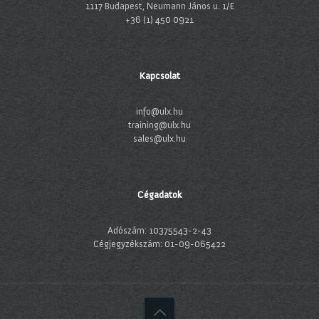
1117 Budapest, Neumann János u. 1/E
+36 (1) 450 0921
Kapcsolat
info@ulx.hu
training@ulx.hu
sales@ulx.hu
Cégadatok
Adószám: 10375543-2-43
Cégjegyzékszám: 01-09-065422