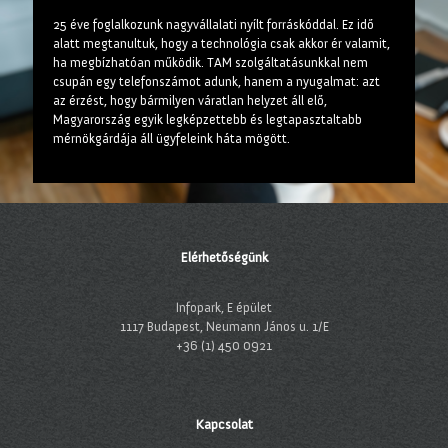
25 éve foglalkozunk nagyvállalati nyílt forráskóddal. Ez idő
alatt megtanultuk, hogy a technológia csak akkor ér valamit,
ha megbízhatóan működik. TAM szolgáltatásunkkal nem
csupán egy telefonszámot adunk, hanem a nyugalmat: azt
az érzést, hogy bármilyen váratlan helyzet áll elő,
Magyarország egyik legképzettebb és legtapasztaltabb
mérnökgárdája áll ügyfeleink háta mögött.
Elérhetőségünk
Infopark, E épület
1117 Budapest, Neumann János u. 1/E
+36 (1) 450 0921
Kapcsolat