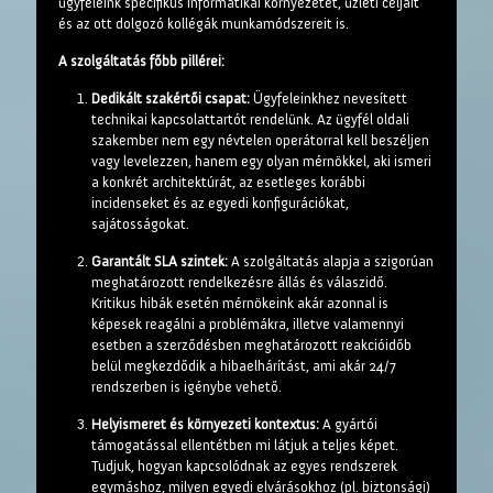
ügyfeleink specifikus informatikai környezetét, üzleti céljait
és az ott dolgozó kollégák munkamódszereit is.
A szolgáltatás főbb pillérei:
Dedikált szakértői csapat:
Ügyfeleinkhez nevesített
technikai kapcsolattartót rendelünk. Az ügyfél oldali
szakember nem egy névtelen operátorral kell beszéljen
vagy levelezzen, hanem egy olyan mérnökkel, aki ismeri
a konkrét architektúrát, az esetleges korábbi
incidenseket és az egyedi konfigurációkat,
sajátosságokat.
Garantált SLA szintek:
A szolgáltatás alapja a szigorúan
meghatározott rendelkezésre állás és válaszidő.
Kritikus hibák esetén mérnökeink akár azonnal is
képesek reagálni a problémákra, illetve valamennyi
esetben a szerződésben meghatározott reakcióidőb
belül megkezdődik a hibaelhárítást, ami akár 24/7
rendszerben is igénybe vehető.
Helyismeret és környezeti kontextus:
A gyártói
támogatással ellentétben mi látjuk a teljes képet.
Tudjuk, hogyan kapcsolódnak az egyes rendszerek
egymáshoz, milyen egyedi elvárásokhoz (pl. biztonsági)