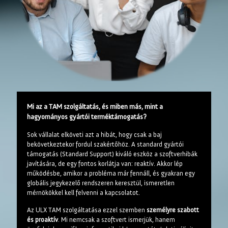
Mi az a TAM szolgáltatás, és miben más, mint a
hagyományos gyártói terméktámogatás?
Sok vállalat elköveti azt a hibát, hogy csak a baj
bekövetkeztekor fordul szakértőhöz. A standard gyártói
támogatás (Standard Support) kiváló eszköz a szoftverhibák
javítására, de egy fontos korlátja van: reaktív. Akkor lép
működésbe, amikor a probléma már fennáll, és gyakran egy
globális jegykezelő rendszeren keresztül, ismeretlen
mérnökökkel kell felvenni a kapcsolatot.
Az ULX TAM szolgáltatása ezzel szemben
személyre szabott
és proaktív
. Mi nemcsak a szoftvert ismerjük, hanem