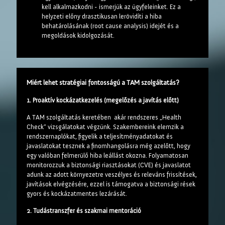
kell alkalmazkodni - ismerjük az ügyfeleinket. Ez a
helyzeti előny drasztikusan lerövidíti a hiba
behatárolásának (root cause analysis) idejét és a
megoldások kidolgozását.
Miért lehet stratégiai fontosságú a TAM szolgáltatás?
1. Proaktív kockázatkezelés (megelőzés a javítás előtt)
A TAM szolgáltatás keretében akár rendszeres „Health
Check” vizsgálatokat végzünk. Szakembereink elemzik a
rendszernaplókat, figyelik a teljesítményadatokat és
javaslatokat tesznek a finomhangolásra még azelőtt, hogy
egy valóban felmerülő hiba leállást okozna. Folyamatosan
monitorozzuk a biztonsági riasztásokat (CVE) és javaslatot
adunk az adott környezetre veszélyes és releváns frissítések,
javítások elvégzésére, ezzel is támogatva a biztonsági rések
gyors és kockázatmentes lezárását.
2. Tudástranszfer és szakmai mentoráció