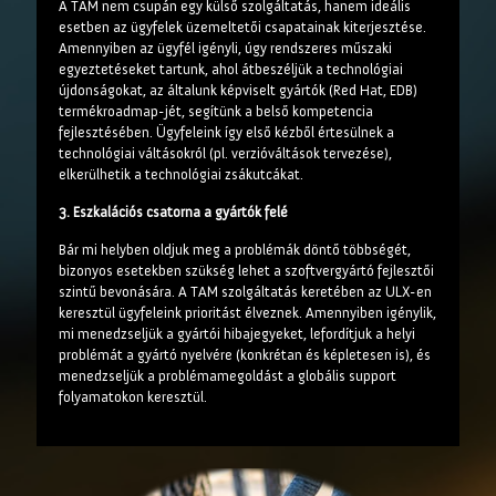
A TAM nem csupán egy külső szolgáltatás, hanem ideális
esetben az ügyfelek üzemeltetői csapatainak kiterjesztése.
Amennyiben az ügyfél igényli, úgy rendszeres műszaki
egyeztetéseket tartunk, ahol átbeszéljük a technológiai
újdonságokat, az általunk képviselt gyártók (Red Hat, EDB)
termékroadmap-jét, segítünk a belső kompetencia
fejlesztésében. Ügyfeleink így első kézből értesülnek a
technológiai váltásokról (pl. verzióváltások tervezése),
elkerülhetik a technológiai zsákutcákat.
3. Eszkalációs csatorna a gyártók felé
Bár mi helyben oldjuk meg a problémák döntő többségét,
bizonyos esetekben szükség lehet a szoftvergyártó fejlesztői
szintű bevonására. A TAM szolgáltatás keretében az ULX-en
keresztül ügyfeleink prioritást élveznek. Amennyiben igénylik,
mi menedzseljük a gyártói hibajegyeket, lefordítjuk a helyi
problémát a gyártó nyelvére (konkrétan és képletesen is), és
menedzseljük a problémamegoldást a globális support
folyamatokon keresztül.