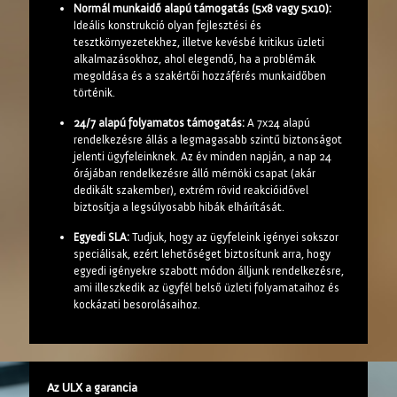
Normál munkaidő alapú támogatás (5x8 vagy 5x10):
Ideális konstrukció olyan fejlesztési és
tesztkörnyezetekhez, illetve kevésbé kritikus üzleti
alkalmazásokhoz, ahol elegendő, ha a problémák
megoldása és a szakértői hozzáférés munkaidőben
történik.
24/7 alapú folyamatos támogatás:
A 7x24 alapú
rendelkezésre állás a legmagasabb szintű biztonságot
jelenti ügyfeleinknek. Az év minden napján, a nap 24
órájában rendelkezésre álló mérnöki csapat (akár
dedikált szakember), extrém rövid reakcióidővel
biztosítja a legsúlyosabb hibák elhárítását.
Egyedi SLA:
Tudjuk, hogy az ügyfeleink igényei sokszor
speciálisak, ezért lehetőséget biztosítunk arra, hogy
egyedi igényekre szabott módon álljunk rendelkezésre,
ami illeszkedik az ügyfél belső üzleti folyamataihoz és
kockázati besorolásaihoz.
Az ULX a garancia