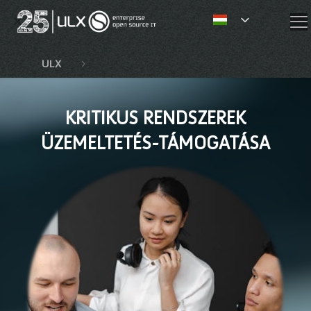
✕
ULX
Kompetenciák és szolgáltatások
K
KRITIKUS RENDSZEREK
ÜZEMELTETÉS-TÁMOGATÁSA