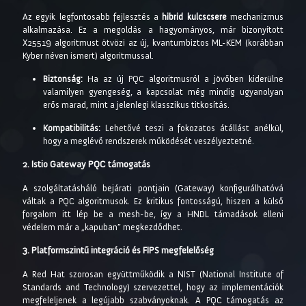
Az egyik legfontosabb fejlesztés a
hibrid kulcscsere
mechanizmus
alkalmazása. Ez a megoldás a hagyományos, már bizonyított
X25519 algoritmust ötvözi az új, kvantumbiztos ML-KEM (korábban
Kyber néven ismert) algoritmussal.
Biztonság:
Ha az új PQC algoritmusról a jövőben kiderülne
valamilyen gyengeség, a kapcsolat még mindig ugyanolyan
erős marad, mint a jelenlegi klasszikus titkosítás.
Kompatibilitás:
Lehetővé teszi a fokozatos átállást anélkül,
hogy a meglévő rendszerek működését veszélyeztetné.
2. Istio Gateway PQC támogatás
A szolgáltatásháló bejárati pontjain (Gateway) konfigurálhatóvá
váltak a PQC algoritmusok. Ez kritikus fontosságú, hiszen a külső
forgalom itt lép be a mesh-be, így a HNDL támadások elleni
védelem már a „kapuban” megkezdődhet.
3. Platformszintű integráció és FIPS megfelelőség
A Red Hat szorosan együttműködik a NIST (National Institute of
Standards and Technology) szervezettel, hogy az implementációk
megfeleljenek a legújabb szabványoknak. A PQC támogatás az