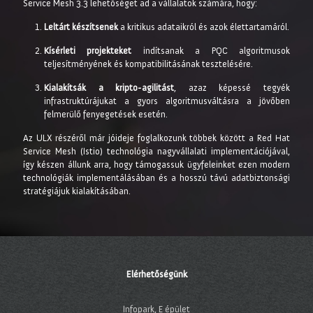
Service Mesh 3.3 lehetőséget ad a vállalatok számára, hogy:
Leltárt készítsenek
a kritikus adataikról és azok élettartamáról.
Kísérleti projekteket
indítsanak a PQC algoritmusok
teljesítményének és kompatibilitásának tesztelésére.
Kialakítsák a kripto-agilitást
, azaz képessé tegyék
infrastruktúrájukat a gyors algoritmusváltásra a jövőben
felmerülő fenyegetések esetén.
Az ULX részéről már jóideje foglalkozunk többek között a Red Hat
Service Mesh (Istio) technológia nagyvállalati implementációjával,
így készen állunk arra, hogy támogassuk ügyfeleinket ezen modern
technológiák implementálásában és a hosszú távú adatbiztonsági
stratégiájuk kialakításában.
Elérhetőségünk
Infopark, E épület