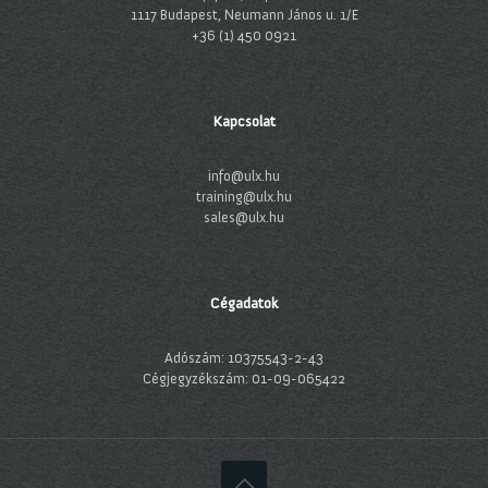
1117 Budapest, Neumann János u. 1/E
+36 (1) 450 0921
Kapcsolat
info@ulx.hu
training@ulx.hu
sales@ulx.hu
Cégadatok
Adószám: 10375543-2-43
Cégjegyzékszám: 01-09-065422