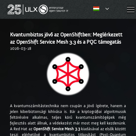
✕
Kvantumbiztos jövő az OpenShiftben: Meglérkezett
az OpenShift Service Mesh 3.3 és a PQC támogatás
2026-03-18
A kvantumszámítástechnika nem csupán a jövő ígérete, hanem a
jelen kiberbiztonsági kihívása is. Bár a kriptográfiai algoritmusok
feltörésére alkalmas, teljes körű kvantumszámítógépek még
fejlesztés alatt állnak, a védekezést már most meg kell kezdenünk.
A Red Hat az
OpenShift Service Mesh 3.3
kiadásával az elsők között
teszi elérhetővé a kvantumbiztos titkosítást (Post-Quantum