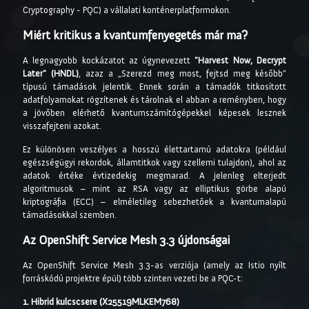
Cryptography - PQC) a vállalati konténerplatformokon.
Miért kritikus a kvantumfenyegetés már ma?
A legnagyobb kockázatot az úgynevezett
"Harvest Now, Decrypt
Later" (HNDL)
, azaz a „Szerezd meg most, fejtsd meg később”
típusú támadások jelentik. Ennek során a támadók titkosított
adatfolyamokat rögzítenek és tárolnak el abban a reményben, hogy
a jövőben elérhető kvantumszámítógépekkel képesek lesznek
visszafejteni azokat.
Ez különösen veszélyes a hosszú élettartamú adatokra (például
egészségügyi rekordok, államtitkok vagy szellemi tulajdon), ahol az
adatok értéke évtizedekig megmarad. A jelenleg elterjedt
algoritmusok – mint az RSA vagy az elliptikus görbe alapú
kriptográfia (ECC) – elméletileg sebezhetőek a kvantumalapú
támadásokkal szemben.
Az OpenShift Service Mesh 3.3 újdonságai
Az OpenShift Service Mesh 3.3-as verziója (amely az Istio nyílt
forráskódú projektre épül) több szinten vezeti be a PQC-t:
1. Hibrid kulcscsere (X25519MLKEM768)