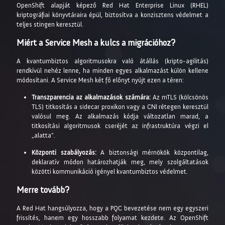
OpenShift alapját képező Red Hat Enterprise Linux (RHEL)
kriptográfiai könyvtáraira épül, biztosítva a konzisztens védelmet a
teljes stingen keresztül.
Miért a Service Mesh a kulcs a migrációhoz?
A kvantumbiztos algoritmusokra való átállás (kripto-agilitás)
rendkívül nehéz lenne, ha minden egyes alkalmazást külön kellene
módosítani. A Service Mesh két fő előnyt nyújt ezen a téren:
Transzparencia az alkalmazások számára:
Az mTLS (kölcsönös
TLS) titkosítás a sidecar proxikon vagy a CNI rétegen keresztül
valósul meg. Az alkalmazás kódja változatlan marad, a
titkosítási algoritmusok cseréjét az infrastruktúra végzi el
„alatta”.
Központi szabályozás:
A biztonsági mérnökök központilag,
deklaratív módon határozhatják meg, mely szolgáltatások
közötti kommunikáció igényel kvantumbiztos védelmet.
Merre tovább?
A Red Hat hangsúlyozza, hogy a PQC bevezetése nem egy egyszeri
frissítés, hanem egy hosszabb folyamat kezdete. Az OpenShift