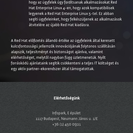
hogy az ügyfelek úgy fordítsanak alkalmazásokat Red
Hat Enterprise Linux 4-en, hogy azok kompatibilisek
legyenek a Red Hat Enterprise Linux 5-tel. Ez abban
segíti ügyfeleinket, hogy felkészüljenek az alkalmazások
átvitelére az újabb Red Hat kiadásra.
A Red Hat előfizetés állandó értéke az ügyfeleink által keresett
kulcsfontosságú jellemzők innovációjának folytonos szállításán
alapszik, teljesítményt és biztonságot ajánlva, valamint
elérhetőséget, melytől nagyban függ üzletmenetük. Nyílt
forráskódú ajánlataink segítik csökkenteni a teljes IT költséget és
egy aktív partner-ekorendszer által támogatottak.
Elérhetőségünk
Infopark, E épület
1117 Budapest, Neumann János u. 1/E
+36 (1) 450 0921