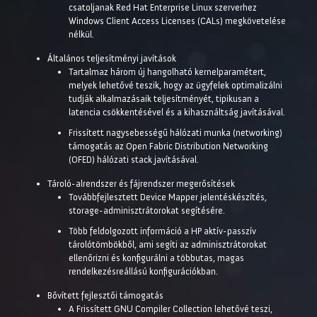
csatoljanak Red Hat Enterprise Linux szerverhez
Windows Client Access Licenses (CALs) megkövetelése
nélkül.
Általános teljesítményi javítások
Tartalmaz három új hangolható kernelparamétert,
melyek lehetővé teszik, hogy az ügyfelek optimalizálni
tudják alkalmazásaik teljesítményét, tipikusan a
latencia csökkentésével és a kihasználtság javításával.
Frissített nagysebességű hálózati munka (networking)
támogatás az Open Fabric Distribution Networking
(OFED) hálózati stack javításával.
Tároló-alrendszer és fájrendszer megerősítések
Továbbfejlesztett Device Mapper jelentéskészítés,
storage-adminisztrátorokat segítésére.
Több feldolgozott információ a HP aktív-passzív
tárolótömbökből, ami segíti az adminisztrátorokat
ellenőrizni és konfigurálni a többutas, magas
rendelkezésreállású konfigurációkban.
Bővített fejlesztői támogatás
A Frissített GNU Compiler Collection lehetővé teszi,