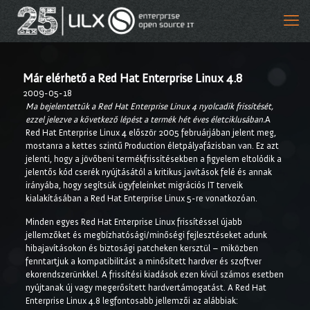
Már elérhető a Red Hat Enterprise Linux 4.8
2009-05-18
Ma bejelentettük a Red Hat Enterprise Linux 4 nyolcadik frissítését,
ezzel jelezve a következő lépést a termék hét éves életciklusában.
A
Red Hat Enterprise Linux 4 először 2005 februárjában jelent meg,
mostanra a kettes szintű Production életpályafázisban van. Ez azt
jelenti, hogy a jövőbeni termékfrissítésekben a figyelem eltolódik a
jelentős kód cserék nyújtásától a kritikus javítások felé és annak
irányába, hogy segítsük ügyfeleinket migrációs IT terveik
kialakításában a Red Hat Enterprise Linux 5-re vonatkozóan.
Minden egyes Red Hat Enterprise Linux frissítéssel újabb
jellemzőket és megbízhatósági/minőségi fejlesztéseket adunk
hibajavításokon és biztosági patcheken kersztül – miközben
fenntartjuk a kompatibilitást a minősített hardver és szoftver
ekorendszerünkkel. A frissítési kiadások ezen kívül számos esetben
nyújtanak új vagy megerősített hardvertámogatást. A Red Hat
Enterprise Linux 4.8 legfontosabb jellemzői az alábbiak: