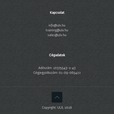
Kapcsolat
info@ulx.hu
training@ulx.hu
sales@ulx.hu
Cégadatok
Adószám: 10375543-2-43
Cégjegyzékszám: 01-09-065422
Copyright: ULX, 2026