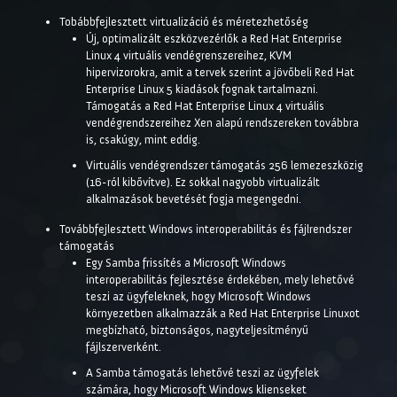
Tobábbfejlesztett virtualizáció és méretezhetőség
Új, optimalizált eszközvezérlők a Red Hat Enterprise
Linux 4 virtuális vendégrenszereihez, KVM
hipervizorokra, amit a tervek szerint a jövőbeli Red Hat
Enterprise Linux 5 kiadások fognak tartalmazni.
Támogatás a Red Hat Enterprise Linux 4 virtuális
vendégrendszereihez Xen alapú rendszereken továbbra
is, csakúgy, mint eddig.
Virtuális vendégrendszer támogatás 256 lemezeszközig
(16-ról kibővítve). Ez sokkal nagyobb virtualizált
alkalmazások bevetését fogja megengedni.
Továbbfejlesztett Windows interoperabilitás és fájlrendszer
támogatás
Egy Samba frissítés a Microsoft Windows
interoperabilitás fejlesztése érdekében, mely lehetővé
teszi az ügyfeleknek, hogy Microsoft Windows
környezetben alkalmazzák a Red Hat Enterprise Linuxot
megbízható, biztonságos, nagyteljesítményű
fájlszerverként.
A Samba támogatás lehetővé teszi az ügyfelek
számára, hogy Microsoft Windows klienseket