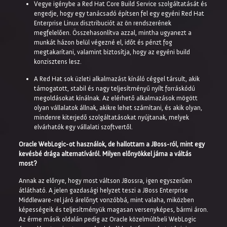
Vegye igénybe a Red Hat Core Build Service szolgáltatását és
engedje, hogy egy tanácsadó építsen fel egy egyéni Red Hat
Enterprise Linux disztribuciót az ön rendszerének
megfelelően. Összehasonlítva azzal, mintha ugyanezt a
munkát házon belül végezné el, időt és pénzt fog
megtakarítani, valamint biztosítja, hogy az egyéni build
konzisztens lesz.
A Red Hat sok üzleti alkalmazást kínáló céggel társult, akik
támogatott, stabil és nagy teljesítményű nyílt forráskódú
megoldásokat kínálnak. Az elérhető alkalmazások mögött
olyan vállalatok állnak, akikre lehet számítani, és akik olyan,
mindenre kiterjedő szolgáltatásokat nyújtanak, melyek
elvárhatók egy vállalati szoftvertől.
Oracle WebLogic-ot használok, de hallottam a JBoss-ról, mint egy
kevésbé drága alternatíváról. Milyen előnyökkel járna a váltás
most?
Annak az előnye, hogy most váltson JBossra, igen egyszerűen
átlátható.
A jelen gazdasági helyzet teszi a JBoss Enterprise
Middleware-rel járó árelőnyt vonzóbbá, mint valaha, miközben
képességeik és teljesítményük magasan versenyképes, bármi áron.
Az érme másik oldalán pedig az Oracle közelmúltbeli WebLogic