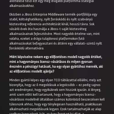
áremelése teszi ezt egy még drágább platformmá statégiai
alkalmazásokhoz.
Eközben a JBoss Enterprise Middleware termék-portfóliója egy
stabil, költséghatékony, nyílt forráskódú és nyílt szabványú
köztesréteg referencia architektúrát kínál, hosszú távra. Sok
vásárló évek óta használja a JBoss-t saját köztesréteg
alkalmazásainak fejlesztésére. Most nagyobb értelme van, mint
valaha, ezeket a drága tulajdonosi platformokon futó
alkalmazásokat befagyasztani és áttérni egy vállalati-szintű nyílt
forráskódú alternatívára.
Miért képviselne nekem egy előfizetéses modell nagyobb értéket,
mint a hagyományos licensz-vásárlásos és milyen gyorsan
érezném a pénzügyi hatásait, ha egy olyan gyártóhoz mennék, aki
az előfizetéses modellt ajánlja?
Minden gyártó képes egy olyan TCO táblázattal előállni, mely azt
bizonyítja, hogy az ő megoldásuk a legolcsóbb – ez pedig sajnos
azt eredményezi, hogy egyiküknek sem hiszünk igazán. A lényeg,
amit szem előtt kell tartanunk, hogy a hagyományos licensz-
vásárlásos modellnél általában számos különböző beszerzésen kell
túlesnünk ahhoz, hogy egy ténylegesen használható, praktikusan
alkalmazható megoldásunk legyen. Ezek tartalmazhatják az alap
szoftver licenszének árát, az éves fenntartási díjat, a