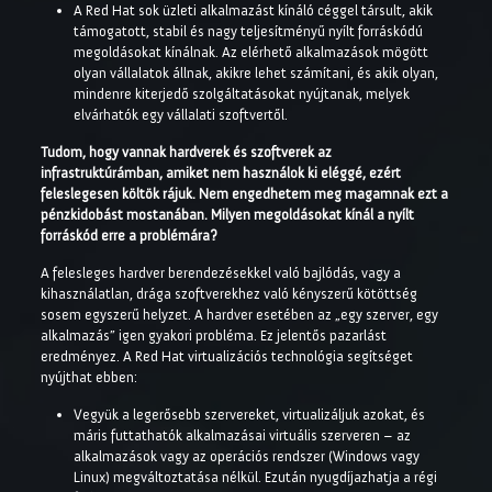
A Red Hat sok üzleti alkalmazást kínáló céggel társult, akik
támogatott, stabil és nagy teljesítményű nyílt forráskódú
megoldásokat kínálnak. Az elérhető alkalmazások mögött
olyan vállalatok állnak, akikre lehet számítani, és akik olyan,
mindenre kiterjedő szolgáltatásokat nyújtanak, melyek
elvárhatók egy vállalati szoftvertől.
Tudom, hogy vannak hardverek és szoftverek az
infrastruktúrámban, amiket nem használok ki eléggé, ezért
feleslegesen költök rájuk. Nem engedhetem meg magamnak ezt a
pénzkidobást mostanában. Milyen megoldásokat kínál a nyílt
forráskód erre a problémára?
A felesleges hardver berendezésekkel való bajlódás, vagy a
kihasználatlan, drága szoftverekhez való kényszerű kötöttség
sosem egyszerű helyzet. A hardver esetében az „egy szerver, egy
alkalmazás” igen gyakori probléma. Ez jelentős pazarlást
eredményez. A Red Hat virtualizációs technológia segítséget
nyújthat ebben:
Vegyük a legerősebb szervereket, virtualizáljuk azokat, és
máris futtathatók alkalmazásai virtuális szerveren – az
alkalmazások vagy az operációs rendszer (Windows vagy
Linux) megváltoztatása nélkül. Ezután nyugdíjazhatja a régi