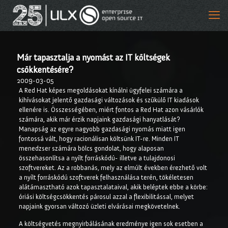
Már tapasztalja a nyomást az IT költségek
csökkentésére?
2009-03-05
A Red Hat képes megoldásokat kínálni ügyfelei számára a
kihívásokat jelentő gazdasági változások és szűkülő IT kiadások
ellenére is. Összességében, miért fontos a Red Hat azon vásárlók
számára, akik már érzik napjaink gazdasági hanyatlását?
Manapság az egyre nagyobb gazdasági nyomás miatt igen
fontossá vált, hogy racionálisan
költsünk IT-re. Minden IT
menedzser számára bölcs gondolat, hogy alaposan
összehasonlítsa a nyílt forráskódú- illetve a tulajdonosi
szoftvereket. Az a robbanás, mely az elmúlt években érezhető volt
a nyílt forráskódú szoftverek felhasználása terén, tökéletesen
alátámasztható azok tapasztalataival, akik beléptek ebbe a körbe:
óriási költségcsökkentés párosul azzal a flexibilitással, melyet
napjaink gyorsan változó üzleti elvárásai megkövetelnek.
A költségvetés megnyirbálásának eredménye igen sok esetben a