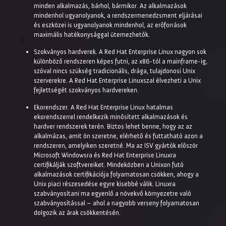
minden alkalmazás, bárhol, bármikor. Az alkalmazások
mindenhol ugyanolyanok, a rendszermenedzsment eljárásai
és eszközei is ugyanolyanok mindenhol, az erőforrások
maximális hatékonysággal ütemezhetők.
Szokványos hardverek. A Red Hat Enterprise Linux nagyon sok
különböző rendszeren képes futni, az x86-tól a mainframe-ig,
szóval nincs szükség tradicionális, drága, tulajdonosi Unix
szerverekre. A Red Hat Enterprise Linuxszal élvezheti a Unix
fejlettségét szokványos hardvereken.
Ekorendszer. A Red Hat Enterprise Linux hatalmas
ekorendszerrel rendelkezik minősített alkalmazások és
hardver rendszerek terén. Biztos lehet benne, hogy az az
alkalmázas, amit ön szeretne, elérhető és futtatható azon a
rendszeren, amelyiken szeretné. Ma az ISV gyártók először
Microsoft Windowsra és Red Hat Enterprise Linuxra
certifikálják szoftvereiket. Mindeközben a Unixon futó
alkalmazások certifikációja folyamatosan csökken, ahogy a
Unix piaci részesedése egyre kisebbé válik. Linuxra
szabványosítani ma egyenlő a növekvő környezetre való
szabványosítással – ahol a nagyobb verseny folyamatosan
dolgozik az árak csökkentésén.