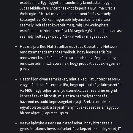
esetében is. Egy független tanulmány kimutatta, hogy a
JBoss Middleware Enterprise-hoz képest a BEA (ma Oracle)
WebLogic 18%-kal magasabb implementációs személyi
költséget és 7%-kal magasabb folyamatos fenntartási
személyi költséget követelt meg, míg IBM WebSphere
esetében a kezdeti személyi költségek 23%-kal, a fenntartási
személyi költségek pedig 9%-kal voltak magasabbak.
Használja a Red Hat Satellite és JBoss Operations Network
rendszermenedzsment termékeit, hogy leegyszerűsítse
rendszerei kezelését –akár 1000 rendszerig. Engedje meg
rendszer adminisztrátorainak, hogy produktívabbak legyenek
(OpEx).
Használjon olyan temékeket, mint a Red Hat Enterprise MRG
vagy a Red Hat Enterprise IPA, hogy optimalizálja környezetét.
Az MRG nagy teljesítményű üzenetküldési, realtime és grid
képességeket biztosít, míg az IPA személyazonosság,
házirend és audit képességeket nyújt. Ezek a termékek
együtt biztosítják a teljesítmény növekedését és a nagyobb
biztonságot. (CapEx és OpEx)
Vegye igénybe a Red Hat oktatásokat, hogy biztosítsa a
gyors és sikeres bevezetéseket és a képzett személyzetet, IT