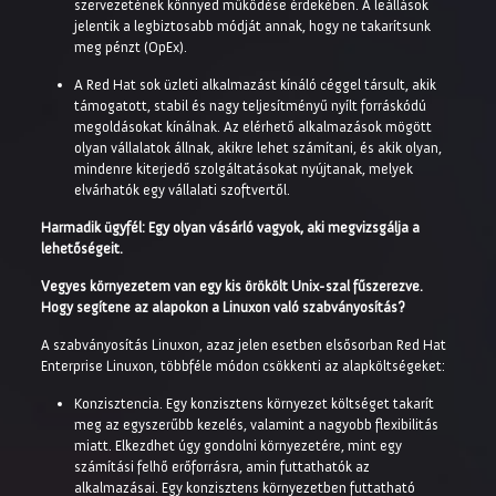
szervezetének könnyed működése érdekében. A leállások
jelentik a legbiztosabb módját annak, hogy ne takarítsunk
meg pénzt (OpEx).
A Red Hat sok üzleti alkalmazást kínáló céggel társult, akik
támogatott, stabil és nagy teljesítményű nyílt forráskódú
megoldásokat kínálnak. Az elérhető alkalmazások mögött
olyan vállalatok állnak, akikre lehet számítani, és akik olyan,
mindenre kiterjedő szolgáltatásokat nyújtanak, melyek
elvárhatók egy vállalati szoftvertől.
Harmadik ügyfél: Egy olyan vásárló vagyok, aki megvizsgálja a
lehetőségeit.
Vegyes környezetem van egy kis örökölt Unix-szal fűszerezve.
Hogy segítene az alapokon a Linuxon való szabványosítás?
A szabványosítás Linuxon,
azaz jelen esetben elsősorban Red Hat
Enterprise Linuxon, többféle módon csökkenti az alapköltségeket:
Konzisztencia. Egy konzisztens környezet költséget takarít
meg az egyszerűbb kezelés, valamint a nagyobb flexibilitás
miatt. Elkezdhet úgy gondolni környezetére, mint egy
számítási felhő erőforrásra, amin futtathatók az
alkalmazásai. Egy konzisztens környezetben futtatható