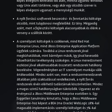
képes elvégezni kevesebb idő alatt, mintha ugyanez Windows
vagy Unix alatt történne, vagy akár egy olcsóbb szerver is
képes elvégezni ugyanazt a mennyiségű munkát.
A nyílt forrású szoftverek beszerzési- és fenntartási költsége
olcsóbb, mint tulajdonosi megfelelőiké. Ez tény. Mégpedig
azért, mert a fejlesztési költségek alacsonyabbak és élénk a
verseny a szállítók között.
A személyzeti költségek is csökkenek, mind Red Hat
Enterprise Linux, mind JBoss Enterprise Application Platform
ügyfelek számára. Továbbá a Linux rendszerek jóval
megbízhatóbbak, mint bármilyen másik, így jóval kevesebb
hibaelhárítási tevékenység szükséges. A Linux menedzsment
eszközei jóval alkalmasabbak összetett rendszerek hatékony
kezelésére. Végeredményben az IT személyzet munkája válik
értékesebbé. Mindez azért van, mert a rendszermenedzserek
általában jobb szaktudással rendelkeznek, a nyílt forrás
rendszerek révén elérhető tudástárnak köszönhetően. Mindez
a magas szintű hatékonyságban tükröződik. Ugyanez az elv
érvényesül a JBoss Middleware Enterprise esetében is. Egy
független tanulmány kimutatta, hogy a JBoss Middleware
Enterprise-hoz képest a BEA (ma Oracle) WebLogic 18%-kal
magasabb implementációs személyi költséget és 7%-kal