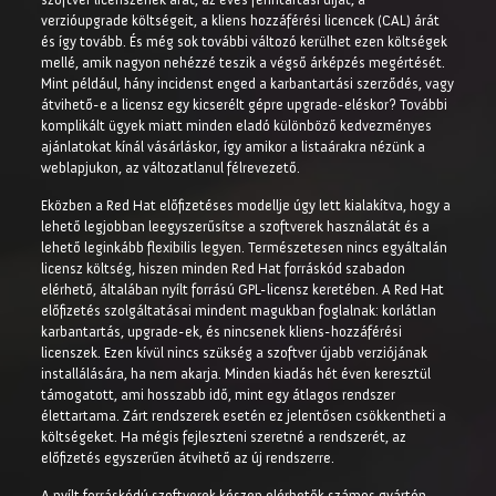
verzióupgrade költségeit, a kliens hozzáférési licencek (CAL) árát
és így tovább. És még sok további változó kerülhet ezen költségek
mellé, amik nagyon nehézzé teszik a végső árképzés megértését.
Mint például, hány incidenst enged a karbantartási szerződés, vagy
átvihető-e a licensz egy kicserélt gépre upgrade-eléskor?
További
komplikált ügyek miatt minden eladó különböző kedvezményes
ajánlatokat kínál vásárláskor, így amikor a listaárakra nézünk a
weblapjukon, az változatlanul félrevezető.
Eközben a Red Hat előfizetéses modellje úgy lett kialakítva, hogy a
lehető legjobban leegyszerűsítse a szoftverek használatát és a
lehető leginkább flexibilis legyen. Természetesen nincs egyáltalán
licensz költség, hiszen minden Red Hat forráskód szabadon
elérhető, általában nyílt forrású GPL-licensz keretében. A Red Hat
előfizetés szolgáltatásai mindent magukban foglalnak: korlátlan
karbantartás, upgrade-ek, és nincsenek kliens-hozzáférési
licenszek. Ezen kívül nincs szükség a szoftver újabb verziójának
installálására, ha nem akarja. Minden kiadás hét éven keresztül
támogatott, ami hosszabb idő, mint egy átlagos rendszer
élettartama. Zárt rendszerek esetén ez jelentősen csökkentheti a
költségeket. Ha mégis fejleszteni szeretné a rendszerét, az
előfizetés egyszerűen átvihető az új rendszerre.
A nyílt forráskódú szoftverek készen elérhetők számos gyártón