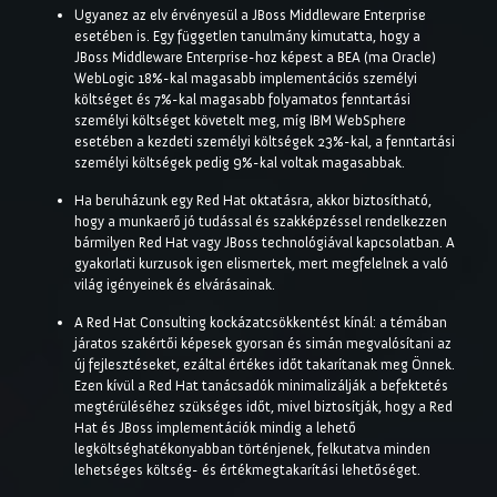
Ugyanez az elv érvényesül a JBoss Middleware Enterprise
esetében is. Egy független tanulmány kimutatta, hogy a
JBoss Middleware Enterprise-hoz képest a BEA (ma Oracle)
WebLogic 18%-kal magasabb implementációs személyi
költséget és 7%-kal magasabb folyamatos fenntartási
személyi költséget követelt meg, míg IBM WebSphere
esetében a kezdeti személyi költségek 23%-kal, a fenntartási
személyi költségek pedig 9%-kal voltak magasabbak.
Ha beruházunk egy Red Hat oktatásra, akkor biztosítható,
hogy a munkaerő jó tudással és szakképzéssel rendelkezzen
bármilyen Red Hat vagy JBoss technológiával kapcsolatban. A
gyakorlati kurzusok igen elismertek, mert megfelelnek a való
világ igényeinek és elvárásainak.
A Red Hat Consulting kockázatcsökkentést kínál: a témában
járatos szakértői képesek gyorsan és simán megvalósítani az
új fejlesztéseket, ezáltal értékes időt takarítanak meg Önnek.
Ezen kívül a Red Hat tanácsadók minimalizálják a befektetés
megtérüléséhez szükséges időt, mivel biztosítják, hogy a Red
Hat és JBoss implementációk mindig a lehető
legköltséghatékonyabban történjenek, felkutatva minden
lehetséges költség- és értékmegtakarítási lehetőséget.