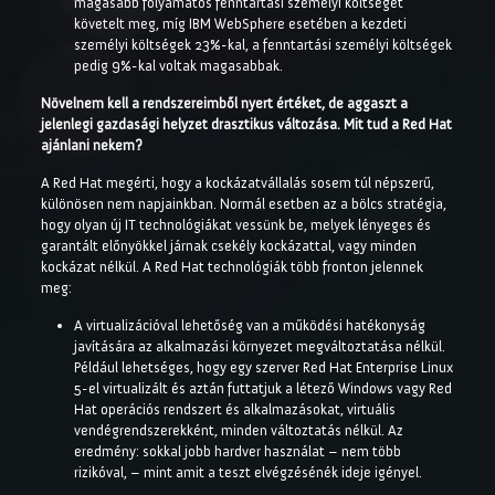
magasabb folyamatos fenntartási személyi költséget
követelt meg, míg IBM WebSphere esetében a kezdeti
személyi költségek 23%-kal, a fenntartási személyi költségek
pedig 9%-kal voltak magasabbak.
Növelnem kell a rendszereimből nyert értéket, de aggaszt a
jelenlegi gazdasági helyzet drasztikus változása. Mit tud a Red Hat
ajánlani nekem?
A Red Hat megérti, hogy a kockázatvállalás sosem túl népszerű,
különösen nem napjainkban. Normál esetben az a bölcs stratégia,
hogy olyan új IT technológiákat vessünk be, melyek lényeges és
garantált előnyökkel járnak csekély kockázattal, vagy minden
kockázat nélkül. A Red Hat technológiák több fronton jelennek
meg:
A virtualizációval lehetőség van a működési hatékonyság
javítására az alkalmazási környezet megváltoztatása nélkül.
Például lehetséges, hogy egy szerver Red Hat Enterprise Linux
5-el virtualizált és aztán futtatjuk a létező Windows vagy Red
Hat operációs rendszert és alkalmazásokat, virtuális
vendégrendszerekként, minden változtatás nélkül. Az
eredmény: sokkal jobb hardver használat – nem több
rizikóval, – mint amit a teszt elvégzésénék ideje igényel.