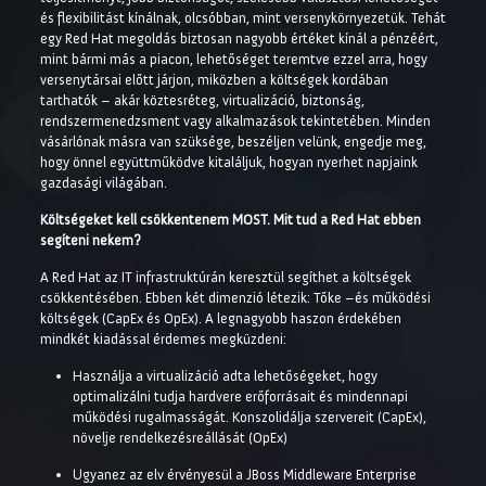
és flexibilitást kínálnak, olcsóbban, mint versenykörnyezetük. Tehát
egy Red Hat megoldás biztosan nagyobb értéket kínál a pénzéért,
mint bármi más a piacon, lehetőséget teremtve ezzel arra, hogy
versenytársai előtt járjon, miközben a költségek kordában
tarthatók – akár köztesréteg, virtualizáció, biztonság,
rendszermenedzsment vagy alkalmazások tekintetében. Minden
vásárlónak másra van szüksége, beszéljen velünk, engedje meg,
hogy önnel együttműködve kitaláljuk, hogyan nyerhet napjaink
gazdasági világában.
Költségeket kell csökkentenem MOST. Mit tud a Red Hat ebben
segíteni nekem?
A Red Hat az IT infrastruktúrán keresztül segíthet a költségek
csökkentésében. Ebben két dimenzió létezik: Tőke –és működési
költségek (CapEx és OpEx). A legnagyobb haszon érdekében
mindkét kiadással érdemes megküzdeni:
Használja a virtualizáció adta lehetőségeket, hogy
optimalizálni tudja hardvere erőforrásait és mindennapi
működési rugalmasságát. Konszolidálja szervereit (CapEx),
növelje rendelkezésreállását (OpEx)
Ugyanez az elv érvényesül a JBoss Middleware Enterprise