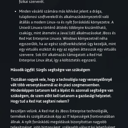
fizikai szerverét.
Minden vásárló számára más kihívást jelent a drága,
tulajdonosi szoftverekről és alkalmazáskörnyezetről való
átállás a modern Linux-ra és nyílt forráskódú környezetre. A
Unixról Linuxra történő áttérés többnyire kiszámítható,
csakúgy, mint átemelni a Java/J2EE alkalmazásokat JBoss és
Red Hat Enterprise Linuxra. Windows környezetnél néha
egyszerűbb, ha az egész szoftverkészletet úgy kezeljük, mint
egy virtuális eszközt és egy az egyben áttesszük egy virtuális
szerverre. Sok ISV alkalmazás támogatott a Red Hat
Enterprise Linux által, így a költöztetés egyszerű.
Második ügyfél: Sürgős segítségre van szükségem
Tisztában vagyok vele, hogy a technológia nagy versenyelőnnyé
vált több versenytásamnál az én piaci szegmensemben.
Mindenképpen tartanom kell a lépést és azonnali segítségre van
szükségem, de szem előtt kell tartanom a gazdasági helyzetet.
Hogy tud a Red Hat segíteni nekem?
Beszéljen velünk. A Red Hat és JBoss Enterprise technológiák,
termékek és szolgáltatások épp az IT képességek frontvonalában
állnak. A nyílt forráskódú megoldások bizonyítottan nagyobb
teljesítményt, jobb biztonságot, szélesebb választási lehetőséget