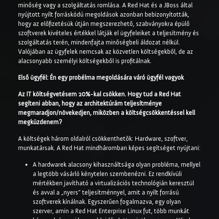
minőség vagy a szolgáltatás romlása. A Red Hat és a JBoss által
nyújtott nyílt forráskódú megoldások azonban bebizonyították,
hogy az előfizetésük útján megszerezhető, szabványokra épülő
szoftverek kivételes értékkel látják el ügyfeleiket a teljesítmény és
szolgáltatás terén, mindenfajta minőségbeli áldozat nélkül.
Valójában az ügyfelek nemcsak az közvetlen költségekből, de az
alacsonyabb személyi költségekből is profitálnak.
Első ügyfél: Én egy probélma megoldására váró ügyfél vagyok
Az IT költségvetésem 20%-kal csökken. Hogy tud a Red Hat
segíteni abban, hogy az architektúrám teljesítménye
megmaradjon/növekedjen, miközben a költségcsökkentéssel kell
megküzdenem?
A költségek három oldalról csökkenthetők: Hardware, szoftver,
munkatársak. A Red Hat mindháromban képes segítséget nyújtani:
A hardwarek alacsony kihasználtsága olyan probléma, mellyel
a legtöbb vásárló kénytelen szembenézni. Ez rendkívüli
mértékben javítható a virtualizációs technológián keresztül
és avval a „nyers” teljesítménnyel, amit a nyílt forrású
szoftverek kínálnak. Egyszerűen fogalmazva, egy olyan
szerver, amin a Red Hat Enterprise Linux fut, több munkát