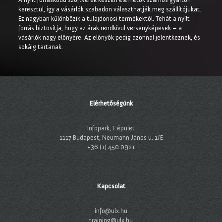
keresztül, így a vásárlók szabadon választhatják meg szállítójukat.
Ez nagyban különbözik a tulajdonosi termékektől. Tehát a nyílt
forrás biztosítja, hogy az árak rendkívül versenyképesek – a
vásárlók nagy előnyére. Az előnyők pedig azonnal jelentkeznek, és
sokáig tartanak.
Elérhetőségünk
Infopark, E épület
1117 Budapest, Neumann János u. 1/E
+36 (1) 450 0921
Kapcsolat
info@ulx.hu
training@ulx.hu