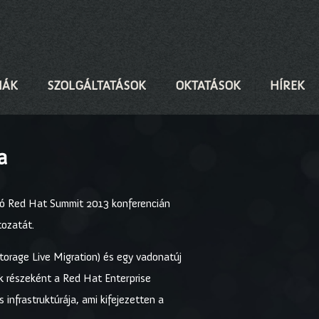
IÁK
SZOLGÁLTATÁSOK
OKTATÁSOK
HÍREK
a
jló Red Hat Summit 2013 konferencián
tozatát.
torage Live Migration) és egy vadonatúj
ak részeként a Red Hat Enterprise
s infrastruktúrája, ami kifejezetten a