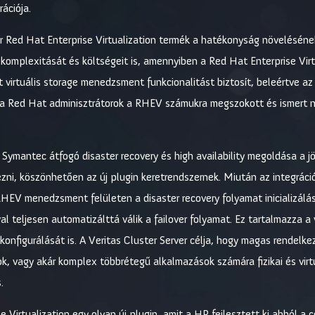
ációja.
r Red Hat Enterprise Virtualization termék a hatékonyság növelésén
k komplexitását és költségeit is, amennyiben a Red Hat Enterprise Vi
t virtuális storage menedzsment funkcionalitást biztosít, beleértve az
y a Red Hat adminisztrátorok a RHEV számukra megszokott és ismert na
a Symantec átfogó disaster recovery és high availability megoldása a 
ezni, köszönhetően az új plugin keretrendszernek. Miután az integráció
HEV menedzsment felületen a disaster recovery folyamat inicializál
l teljesen automatizálttá válik a failover folyamat. Ez tartalmazza
konfigurálását is. A Veritas Cluster Server célja, hogy magas rendelke
k, vagy akár komplex többrétegű alkalmazások számára fizikai és virt
.
 Virtualization egy olyan új plugin, amit a HP fejlesztett ki abból a c