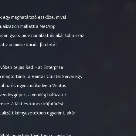
ek egy meghatározó eszköze, mivel
rtualization mellett a NetApp
 igen gyors provizionálást és akár több száz
tív adminisztrációs felületét
jövőben teljes Red Hat Enterprise
 megtörténik, a Veritas Cluster Server egy
ásához és együttműködve a Veritas
 a vendéggépek, a vendég hálózatok
zésre-állást és katasztrófatűrést
ualizált környezetekben egyaránt, akár
élból, hogy lehetővé tegye a virtuális