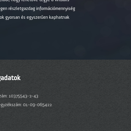
t igen részletgazdag információmennyiség
torok gyorsan és egyszerűen kaphatnak
adatok
zám: 10375543-2-43
egyzékszám: 01-09-065422