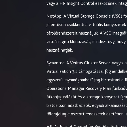
vagy a HP Insight Control eszközének integr
NetApp: A Virtual Storage Console (VSC) fo
jelentősen csökkenti a virtuális környezete
tárolórendszereit használjuk. A VSC integrál
virtuális gép klónozását, mindezt úgy, hog
használhatják.
Symantec: A Veritas Cluster Server, vagyis 
Virtualization 3.2 támogatással fog rendelk
egyszerű „nyomógombot” fog biztosítani a R
Operations Manager Recovery Plan funkcióva
átkonfigurálását és a storage környezet újra
biztosítson adatbázisok, egyedi alkalmazáso
földrajzilag elosztott rendszerek esetében is
HP: Az Insight Control for Red Hat Enterprise