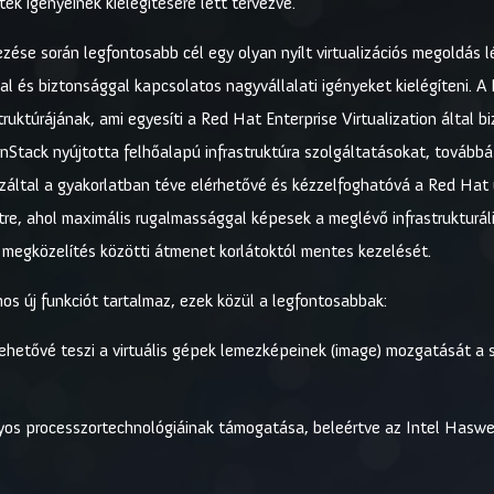
tek igényeinek kielégítésére lett tervezve.
vezése során legfontosabb cél egy olyan nyílt virtualizációs megoldás
al és biztonsággal kapcsolatos nagyvállalati igényeket kielégíteni. A 
ruktúrájának, ami egyesíti a Red Hat Enterprise Virtualization által b
nStack nyújtotta felhőalapú infrastruktúra szolgáltatásokat, továb
által a gyakorlatban téve elérhetővé és kézzelfoghatóvá a Red Hat ü
étre, ahol maximális rugalmassággal képesek a meglévő infrastrukturá
t megközelítés közötti átmenet korlátoktól mentes kezelését.
mos új funkciót tartalmaz, ezek közül a legfontosabbak:
 lehetővé teszi a virtuális gépek lemezképeinek (image) mozgatását a
yos processzortechnológiáinak támogatása, beleértve az Intel Hasw