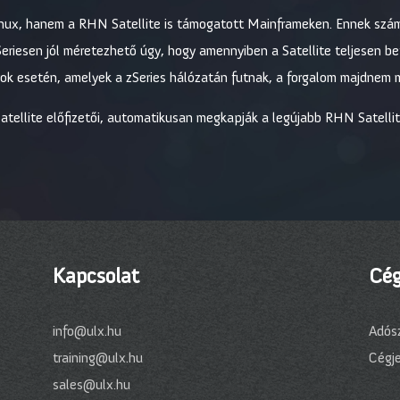
nux, hanem a RHN Satellite is támogatott Mainframeken. Ennek számo
eriesen jól méretezhető úgy, hogy amennyiben a Satellite teljesen bet
nyok esetén, amelyek a zSeries hálózatán futnak, a forgalom majdnem
tellite előfizetői, automatikusan megkapják a legújabb RHN Satellite 
Kapcsolat
Cég
info@ulx.hu
Adós
training@ulx.hu
Cégj
sales@ulx.hu