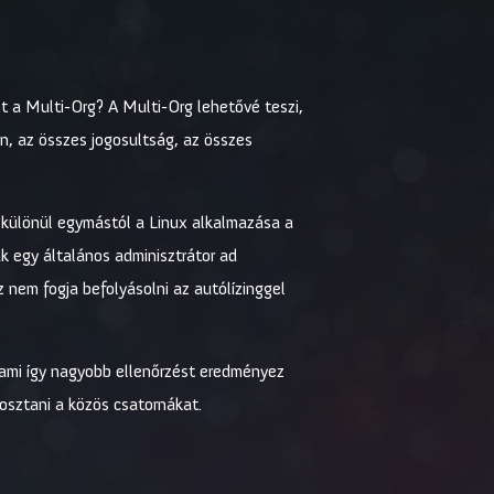
nt a Multi-Org? A Multi-Org lehetővé teszi,
an, az összes jogosultság, az összes
lkülönül egymástól a Linux alkalmazása a
k egy általános adminisztrátor ad
z nem fogja befolyásolni az autólízinggel
, ami így nagyobb ellenőrzést eredményez
gosztani a közös csatornákat.