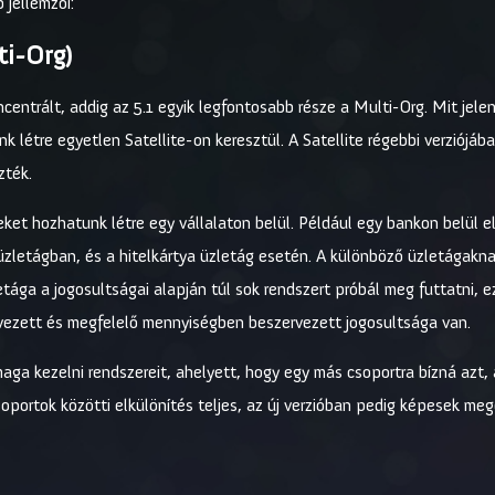
 jellemzői:
ti-Org)
ncentrált, addig az 5.1 egyik legfontosabb része a Multi-Org. Mit jele
létre egyetlen Satellite-on keresztül. A Satellite régebbi verziójáb
zték.
et hozhatunk létre egy vállalaton belül. Például egy bankon belül e
 üzletágban, és a hitelkártya üzletág esetén. A különböző üzletágakna
tága a jogosultságai alapján túl sok rendszert próbál meg futtatni, e
rvezett és megfelelő mennyiségben beszervezett jogosultsága van.
maga kezelni rendszereit, ahelyett, hogy egy más csoportra bízná azt
soportok közötti elkülönítés teljes, az új verzióban pedig képesek me