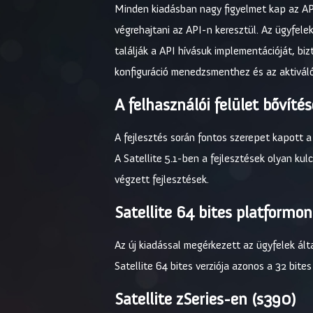
Minden kiadásban nagy figyelmet kap az API
végrehajtani az API-n keresztül. Az ügyfel
találják a API hívásuk implementációját, bi
konfiguráció menedzsmenthez és az aktiváló
A felhasználói felület bővítés
A fejlesztés során fontos szerepet kapott a 
A Satellite 5.1-ben a fejlesztések olyan kul
végzett fejlesztések.
Satellite 64 bites platformon
Az új kiadással megérkezett az ügyfelek álta
Satellite 64 bites verziója azonos a 32 bites 
Satellite zSeries-en (s390)