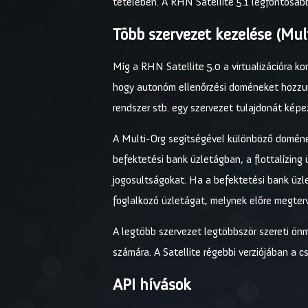
tételében. A RHN Satellite 5.1 legfontosabb
Több szervezet kezelése (Mul
Míg a RHN Satellite 5.0 a virtualizációra ko
hogy autonóm ellenőrzési doméneket hozzunk 
rendszer stb. egy szervezet tulajdonát képe
A Multi-Org segítségével különböző domének
befektetési bank üzletágban, a flottalízing
jogosultságokat. Ha a befektetési bank üzle
foglalkozó üzletágat, melynek előre megte
A legtöbb szervezet legtöbbször szereti ön
számára. A Satellite régebbi verziójában a c
API hívások