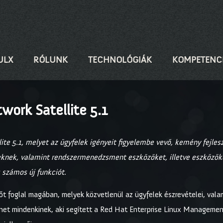
ULX
RÓLUNK
TECHNOLÓGIÁK
KOMPETENC
work Satellite 5.1
te 5.1, melyet az ügyfelek igényeit figyelembe vevő, kemény fejlesz
knek, valamint rendszermenedzsment eszközöket, illetve eszközöket 
s számos új funkciót.
zőt foglal magában, melyek közvetlenül az ügyfelek észrevételei, val
zönet mindenkinek, aki segített a Red Hat Enterprise Linux Manageme