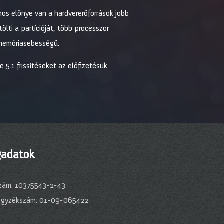
s előnye van a hardvererőforrások jobb
ölti a partícióját, több processzor
 memóriasebességű.
5.1 frissítéseket az előfizetésük
adatok
zám: 10375543-2-43
egyzékszám: 01-09-065422