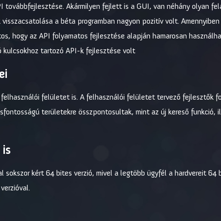
 továbbfejlesztése. Akármilyen fejlett is a GUI, van néhány olyan fe
ek visszacsatolása a béta programban nagyon pozitív volt. Amennyiben
ztos, hogy az API folyamatos fejlesztése alapján hamarosan használha
 kulcsokhoz tartozó API-k fejlesztése volt
ei
felhasználói felületet is. A felhasználói felületet tervező fejlesztő
csfontosságú területekre összpontosultak, mint az új kereső funkció, i
 is
l sokszor kért 64 bites verzió, mivel a legtöbb ügyfél a hardvereit 64
verzióval.