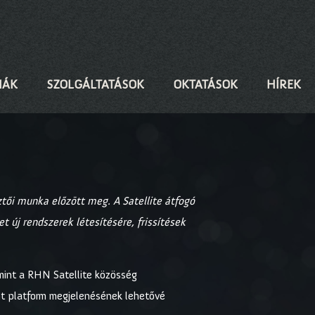
IÁK
SZOLGÁLTATÁSOK
OKTATÁSOK
HÍREK
tői munka előzött meg. A Satellite átfogó
új rendszerek létesítésére, frissítések
amint a RHN Satellite közösség
nt platform megjelenésének lehetővé