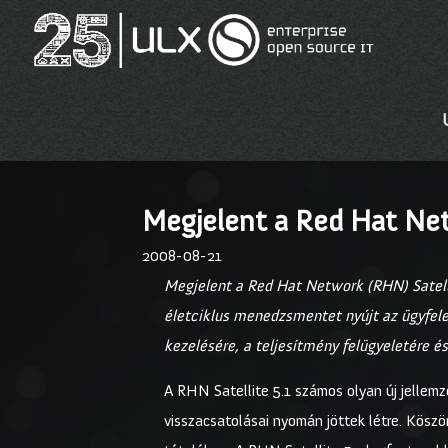
Megjelent a Red Hat Net
2008-08-21
Megjelent a Red Hat Network (RHN) Satelli
életciklus menedzsmentet nyújt az ügyfele
kezelésére, a teljesítmény felügyeletére é
A RHN Satellite 5.1 számos olyan új jellem
visszacsatolásai nyomán jöttek létre. Kös