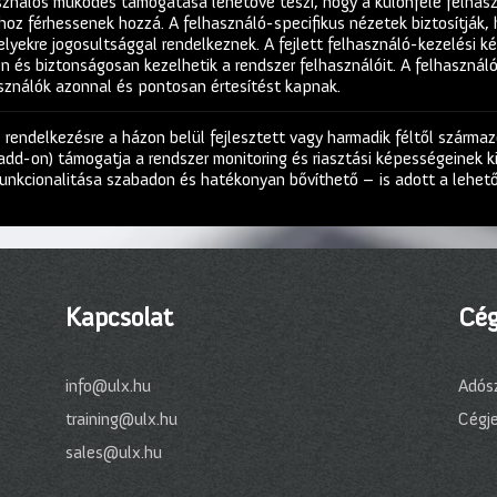
ználós működés támogatása lehetővé teszi, hogy a különféle felhasz
hoz férhessenek hozzá. A felhasználó-specifikus nézetek biztosítják,
yekre jogosultsággal rendelkeznek. A fejlett felhasználó-kezelési ké
en és biztonságosan kezelhetik a rendszer felhasználóit. A felhasznál
asználók azonnal és pontosan értesítést kapnak.
rendelkezésre a házon belül fejlesztett vagy harmadik féltől származ
(add-on) támogatja a rendszer monitoring és riasztási képességeinek k
funkcionalitása szabadon és hatékonyan bővíthető – is adott a lehet
Kapcsolat
Cég
info@ulx.hu
Adós
training@ulx.hu
Cégj
sales@ulx.hu