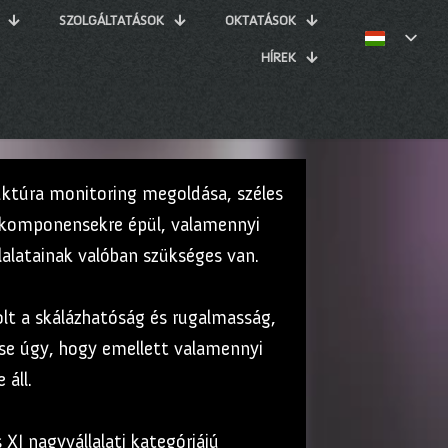
SZOLGÁLTATÁSOK
OKTATÁSOK
HÍREK
truktúra monitoring megoldása, széles
dú komponensekre épül, valamennyi
llalatainak valóban szükséges van.
lt a skálázhatóság és rugalmasság,
tése úgy, hogy emellett valamennyi
 áll.
XI nagyvállalati kategóriájú