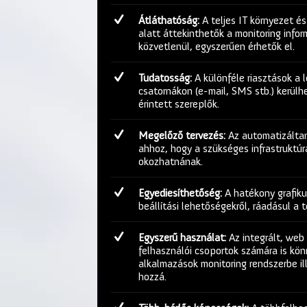
Átláthatóság:
A teljes IT környezet és
alatt áttekinthetők a monitoring info
közvetlenül, egyszerűen érhetők el.
Tudatosság:
A különféle riasztások a 
csatornákon (e-mail, SMS stb.) kerül
érintett szereplők.
Megelőző tervezés:
Az automatizáltan
ahhoz, hogy a szükséges infrastruktú
okozhatnának.
Egyediesíthetőség:
A hatékony grafiku
beállítási lehetőségekről, ráadásul a
Egyszerű használat:
Az integrált, web 
felhasználói csoportok számára is kön
alkalmazások monitoring rendszerbe il
hozzá.