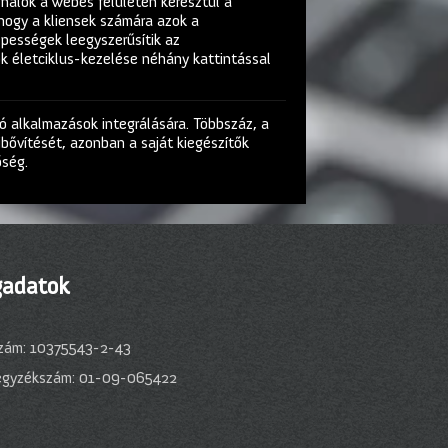
nálók a webes felületen keresztül a
 hogy a kliensek számára azok a
pességek leegyszerűsítik az
ók életciklus-kezelése néhány kattintással
ó alkalmazások integrálására. Többszáz, a
ibővítését, azonban a saját kiegészítők
őség.
adatok
zám: 10375543-2-43
egyzékszám: 01-09-065422