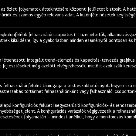
 az özleti folyamatok áttekintésére központi felületet biztosít. A hat
rmációk és számos egyéb releváns adat. A különféle nézetek segítségé
legkülönfélébb felhasználói csoportok (IT üzemeltetők, alkalmazásgaz
hetnek kiküldésre, így a gyakorlatban minden eseményről pontosan és 
 létrehozott, integrált trend-elemzés és kapacitás-tervezés grafikus
ra fejlesztéseket még azelőtt elvégezhessék, mielőtt azok szűk kere
s felhasználói felület támogatja a testreszabhatóságot, legyen szó e
 testreszabás történhet felhasználónként vagy felhasználói csoportonk
alapú konfigurációs felület leegyszerűsíti konfigurációs- és rendszerb
nyebbséget jelent. A konfigurációs varázslók végigvezetik a felhaszná
lesztésének folyamatán – mindezt anélkül, hogy a monitorozás komple