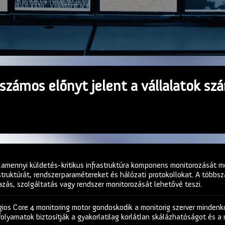
számos előnyt jelent a vállalatok sz
amennyi küldetés-kritikus infrastruktúra komponens monitorozását me
struktúrát, rendszerparamétereket és hálózati protokollokat. A többsz
azás, szolgáltatás vagy rendszer monitorozását lehetővé teszi.
os Core 4 monitoring motor gondoskodik a monitorig szerver mindenko
 folyamatok biztosítják a gyakorlatilag korlátlan skálázhatóságot és