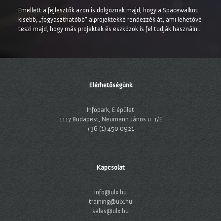
Emellett a fejlesztők azon is dolgoznak majd, hogy a Spacewalkot
kisebb, „fogyaszthatóbb” alprojektekké rendezzék át, ami lehetővé
teszi majd, hogy más projektek és eszközök is fel tudják használni.
Elérhetőségünk
Infopark, E épület
1117 Budapest, Neumann János u. 1/E
+36 (1) 450 0921
Kapcsolat
info@ulx.hu
training@ulx.hu
sales@ulx.hu