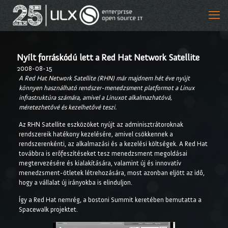
Nyílt forráskódú lett a Red Hat Network Satellite
2008-08-15
A Red Hat Network Satellite (RHN) már majdnem hét éve nyújt
könnyen használható rendszer-menedzsment platformot a Linux
infrastruktúra számára, amivel a Linuxot alkalmazhatóvá,
méretezhetővé és kezelhetővé teszi.
Az RHN Satellite eszközöket nyújt az adminisztrátoroknak
rendszereik hatékony kezelésére, amivel csökkennek a
rendszerenkénti, az alkalmazási és a kezelési költségek. A Red Hat
továbbra is erőfeszítéseket tesz menedzsment megoldásai
megtervezésére és kialakítására, valamint új és innovatív
menedzsment-ötletek létrehozására, most azonban eljött az idő,
hogy a vállalat új irányokba is elinduljon.
Így a Red Hat nemrég, a bostoni Summit keretében bemutatta a
Spacewalk projektet.