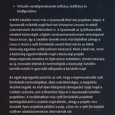
Virtuális vendégrendszerek indítása, leállítása és
konfigurálása
A RHN Satellite most már a Spacewalk Red Hat projekten alapul. A
Spacewalk működik majd Red Hat Enterprise Linuxon és ebből
származtatott disztribúciókon is. A Spacewalk az új felhasználók
növekvő közösségét a fejlett rendszermenedzsment veteránjaival
hozza össze, így a Satellite termék most már fejlődhet (ahogy a
Linux is teszi) a nyílt forráskódú vezető Red Hat és az élénk
közösség együttes erőfeszítésein keresztül. Mind a Red Hat, mind
a közösség együttműködik majd a közösségi projekt
képességeinek növelése és fejlesztése érdekében. Ennek hatására
az új, innovatív ötletek és technológiák a közösségi Satellite
termék esetén is gyorsabb elfogadásra kerülnek majd.
Az egyik legnagyobb prioritás az volt, hogy a leginnovatívabb nyílt
forráskódú technológiákat, ahol csak lehetséges, a megoldás
részévé tegyék. Az első ilyen integráció támogatást nyújt majd a
Cobbler számára, ami a létesítést látja el a Spacewalk/Satellite
projektben. A továbbiakban más nyílt forráskódú projektek
beintegrálásáról is születik majd döntés, ahogy a projekt-terv
összeáll. Ilyen projektek például a pulp, a func és a nyílt forráskódú
szoftver adatbázisrendszer alternatívák stb.