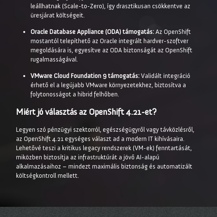
leállhatnak (Scale-to-Zero), így drasztikusan csökkentve az
üresjárat költségeit.
Oracle Database Appliance (ODA) támogatás:
Az OpenShift
mostantól telepíthető az Oracle integrált hardver-szoftver
megoldására is, egyesítve az ODA biztonságát az OpenShift
rugalmasságával.
VMware Cloud Foundation 9 támogatás:
Validált integráció
érhető el a legújabb VMware környezetekhez, biztosítva a
folytonosságot a hibrid felhőben.
Miért jó választás az OpenShift 4.21-et?
Legyen szó pénzügyi szektorról, egészségügyről vagy távközlésről,
az OpenShift 4.21 egységes választ ad a modern IT kihívásaira.
Lehetővé teszi a kritikus legacy rendszerek (VM-ek) fenntartását,
miközben biztosítja az infrastruktúrát a jövő AI-alapú
alkalmazásaihoz – mindezt maximális biztonság és automatizált
költségkontroll mellett.