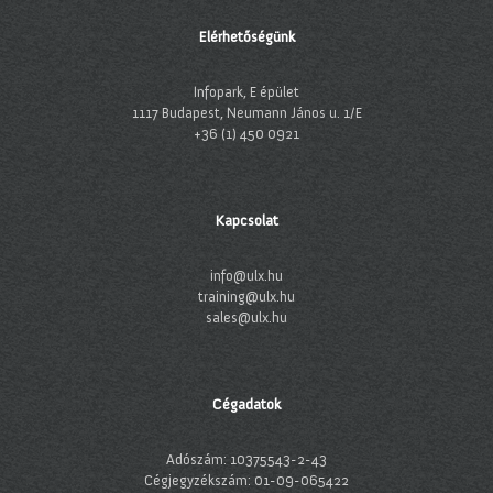
Elérhetőségünk
Infopark, E épület
1117 Budapest, Neumann János u. 1/E
+36 (1) 450 0921
Kapcsolat
info@ulx.hu
training@ulx.hu
sales@ulx.hu
Cégadatok
Adószám: 10375543-2-43
Cégjegyzékszám: 01-09-065422