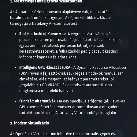
1. Mesterséges Intelligencia skálázhatóan
Az AI mára az üzleti innováció alapkövévé vált, de futtatása
hatalmas erőforrásokat igényel. Az új verzió több eszközzel
támogatja a hatékony AI-üzemeltetést:
Red Hat build of Kueue v1.2:
A végrehajtásra várakozó
processek esetén pontosabb és jobb áttekintés ad azokhoz,
így az adminisztrátorok pontosan láthatják a szűk
keresztmetszeteket, a felhasználók pedig becsült kezdési
időpontot kapnak a feladataikhoz.
Intelligens GPU-kiosztás (DRA):
A Dynamic Resource Allocation
(DRA) révén a fejlesztőknek szükséges a node-ok manuálisan
cimkézése, elég megadni az igényelt paramétereket (pl.
„legalább 40 GB VRAM”), és a rendszer automatikusan
megkeresi a megfelelő hardvert.
Priorizált alternatívák:
Ha egy specifikus erőforrás (pl. H100-as
GPU) nem elérhető, a rendszer automatikusan a megadott
tartalék opciókat (pl. A100 vagy V100) próbálja lefoglalni.
2. Modern virtualizáció
Az OpenShift Virtualization lehetővé teszi a virtuális gépek és