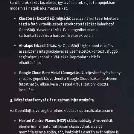
konténerek közös kezelését, így a vállalatok saját tempójukban
modernizálhatják alkalmazásaikat.
Klaszterek közötti élő migráció:
Leállás nélkül teszi lehetővé
teszi a futó virtuális gépek átköltöztetését két különböző
OpenShift klaszter között. Ez elengedhetetlen a
karbantartások és a hardverfrissítések során.
AI-alapú hibaelhárítás:
Az OpenShift Lightspeed virtuális
asszisztens integrációjával az üzemeltetők kontextusfüggő
segítséget kapnak a VM-ekkel kapcsolatos hibák
elhárításához.
Google Cloud Bare Metal támogatás:
A teljesítményérzékeny
virtuális gépek közvetlenül a Google Cloud fizikai hardverén
futtathatók, elkerülve a „nested virtualization” okozta
lassulást.
3. Költséghatékonyság és rugalmas infrastruktúra
Az OpenShift 4.21 segít a felhős kiadások optimalizálásában is:
Hosted Control Planes (HCP) skálázhatóság:
A vezérlősík
elemei immár automatikusan skálázódnak a valós
memóriaigény alapján, sőt, inaktivitás esetén akár nullára is