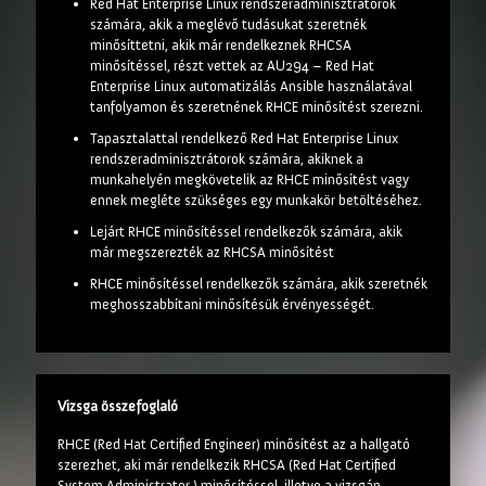
Red Hat Enterprise Linux rendszeradminisztrátorok
számára, akik a meglévő tudásukat szeretnék
minősíttetni, akik már rendelkeznek RHCSA
minősítéssel, részt vettek az AU294 – Red Hat
Enterprise Linux automatizálás Ansible használatával
tanfolyamon és szeretnének RHCE minősítést szerezni.
Tapasztalattal rendelkező Red Hat Enterprise Linux
rendszeradminisztrátorok számára, akiknek a
munkahelyén megkövetelik az RHCE minősítést vagy
ennek megléte szükséges egy munkakör betöltéséhez.
Lejárt RHCE minősítéssel rendelkezők számára, akik
már megszerezték az RHCSA minősítést
RHCE minősítéssel rendelkezők számára, akik szeretnék
meghosszabbítani minősítésük érvényességét.
Vizsga összefoglaló
RHCE (Red Hat Certified Engineer) minősítést az a hallgató
szerezhet, aki már rendelkezik RHCSA (Red Hat Certified
System Administrator ) minősítéssel, illetve a vizsgán