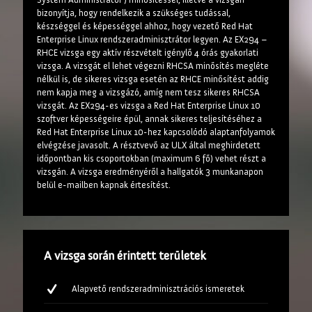
bizonyítja, hogy rendelkezik a szükséges tudással,
készséggel és képességgel ahhoz, hogy vezető Red Hat
Enterprise Linux rendszeradminisztrátor legyen. Az EX294 –
RHCE vizsga egy aktív részvételt igénylő 4 órás gyakorlati
vizsga. A vizsgát el lehet végezni RHCSA minősítés megléte
nélkül is, de sikeres vizsga esetén az RHCE minősítést addig
nem kapja meg a vizsgázó, amíg nem tesz sikeres RHCSA
vizsgát. Az EX294-es vizsga a Red Hat Enterprise Linux 10
szoftver képességeire épül, annak sikeres teljesítéséhez a
Red Hat Enterprise Linux 10-hez kapcsolódó alaptanfolyamok
elvégzése javasolt. A résztvevő az ULX által meghirdetett
időpontban kis csoportokban (maximum 6 fő) vehet részt a
vizsgán. A vizsga eredményéről a hallgatók 3 munkanapon
belül e-mailben kapnak értesítést.
A vizsga során érintett területek
Alapvető rendszeradminisztrációs ismeretek