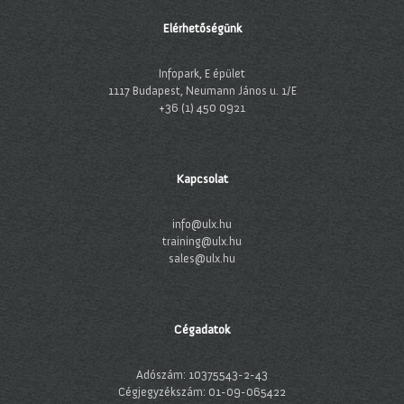
Elérhetőségünk
Infopark, E épület
1117 Budapest, Neumann János u. 1/E
+36 (1) 450 0921
Kapcsolat
info@ulx.hu
training@ulx.hu
sales@ulx.hu
Cégadatok
Adószám: 10375543-2-43
Cégjegyzékszám: 01-09-065422