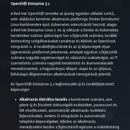
OpenShift Enterprise 3.1
A Red Hat OpenShift terméke az iparág egyetlen vállalati szintű,
web-skálázású konténer alkalmazás platformja; Docker formátumú
Linux konténerekre épül, Kubernetes orkesztrációt használ, alapja
a Red Hat Enterprise Linux 7. Az új változat a Docker és Kubernetes
területeken számos újdonságot hoz a fejlesztők számára, további
köztesréteg szolgáltatásokat tartalmaz és kibővíti az OpenStack
integrációt is. A továbbfejlesztések és az új képességek olyan
újgenerációs platformot jelentenek, amelyek egyrészt a fejlesztők
számára nagyobb rugalmasságot és választási szabadságot, az IT
üzemeltetés számára nagyobb betekintést és áramvonalasabb
menedzsmentet, a hagyományos állapot-alapú és az újtípusú,
felhőalapú állapotmentes alkalmazások támogatását jelentik.
Az OpenShift Enterprise 3.1 legfontosabb új és továbbfejlesztett
képességei:
Alkalmazás életciklus kezelés
a konténerek számára, ami
jelent új és frissített önkiszolgáló eszközöket, parancssori és
IDE interfészeket, automatizált alkalmazás-buildelési
fejlesztéseket, Jenkins CI integrációt és automatizált
telepítési képességeket, lefedve az alkalmazás
menedzselést kezdve a fejlesztéstől egészen a működtetésig