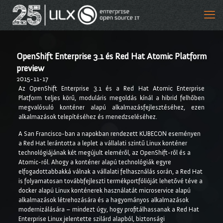
OpenShift Enterprise 3.1 és Red Hat Atomic Platform
preview
2015-11-17
Az OpenShift Enterprise 3.1 és a Red Hat Atomic Enterprise
Platform teljes körű, moduláris megoldás kínál a hibrid felhőben
megvalósuló konténer alapú alkalmazásfejlesztéséhez, ezen
alkalmazások telepítéséhez és menedzseléséhez.
A San Francisco-ban a napokban rendezett KUBECON eseményen
a Red Hat lerántotta a leplet a vállalati szintű Linux konténer
technológiájának két megújult eleméről, az OpenShift-ről és a
Atomic-ról. Ahogy a konténer alapú technológiák egyre
elfogadottabbakká válnak a vállalati felhasználás során, a Red Hat
is folyamatosan továbbfejleszti termékportfólióját lehetővé téve a
docker alapú Linux konténerek használatát microservice alapú
alkalmazások létrehozására és a hagyományos alkalmazások
modernizálására – mindezt úgy, hogy profitálhassanak a Red Hat
Enterprise Linux jelentette szilárd alapból, biztonsági