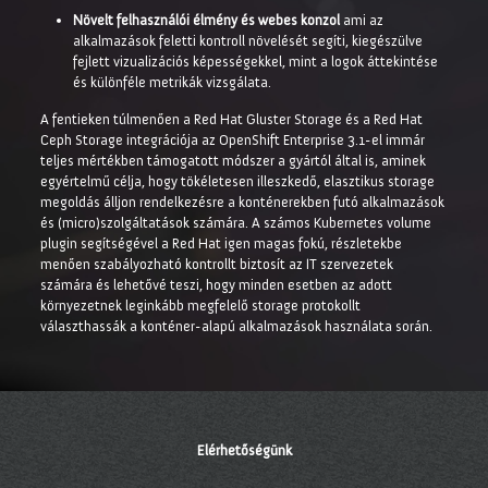
Növelt felhasználói élmény és webes konzol
ami az
alkalmazások feletti kontroll növelését segíti, kiegészülve
fejlett vizualizációs képességekkel, mint a logok áttekintése
és különféle metrikák vizsgálata.
A fentieken túlmenően a Red Hat Gluster Storage és a Red Hat
Ceph Storage integrációja az OpenShift Enterprise 3.1-el immár
teljes mértékben támogatott módszer a gyártól által is, aminek
egyértelmű célja, hogy tökéletesen illeszkedő, elasztikus storage
megoldás álljon rendelkezésre a konténerekben futó alkalmazások
és (micro)szolgáltatások számára. A számos Kubernetes volume
plugin segítségével a Red Hat igen magas fokú, részletekbe
menően szabályozható kontrollt biztosít az IT szervezetek
számára és lehetővé teszi, hogy minden esetben az adott
környezetnek leginkább megfelelő storage protokollt
választhassák a konténer-alapú alkalmazások használata során.
Elérhetőségünk