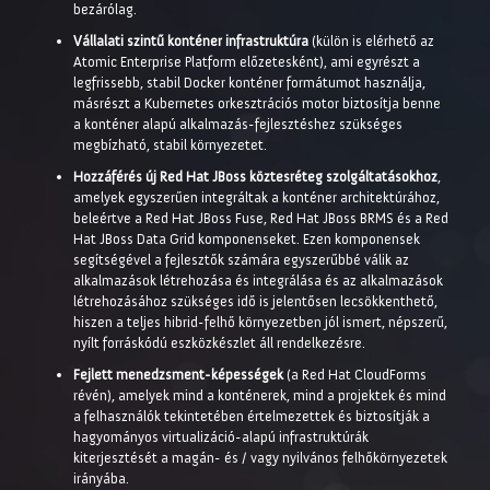
bezárólag.
Vállalati szintű konténer infrastruktúra
(külön is elérhető az
Atomic Enterprise Platform előzetesként), ami egyrészt a
legfrissebb, stabil Docker konténer formátumot használja,
másrészt a Kubernetes orkesztrációs motor biztosítja benne
a konténer alapú alkalmazás-fejlesztéshez szükséges
megbízható, stabil környezetet.
Hozzáférés új Red Hat JBoss köztesréteg szolgáltatásokhoz
,
amelyek egyszerűen integráltak a konténer architektúrához,
beleértve a Red Hat JBoss Fuse, Red Hat JBoss BRMS és a Red
Hat JBoss Data Grid komponenseket. Ezen komponensek
segítségével a fejlesztők számára egyszerűbbé válik az
alkalmazások létrehozása és integrálása és az alkalmazások
létrehozásához szükséges idő is jelentősen lecsökkenthető,
hiszen a teljes hibrid-felhő környezetben jól ismert, népszerű,
nyílt forráskódú eszközkészlet áll rendelkezésre.
Fejlett menedzsment-képességek
(a Red Hat CloudForms
révén), amelyek mind a konténerek, mind a projektek és mind
a felhasználók tekintetében értelmezettek és biztosítják a
hagyományos virtualizáció-alapú infrastruktúrák
kiterjesztését a magán- és / vagy nyilvános felhőkörnyezetek
irányába.