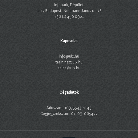
Infopark, E épület
1117 Budapest, Neumann János u. 1/E
+36 (1) 450 0921
Kapcsolat
info@ulx.hu
training@ulx.hu
sales@ulx.hu
Cégadatok
Adószám: 10375543-2-43
Cégjegyzékszám: 01-09-065422