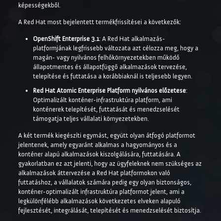
képességekből.
A Red Hat most bejelentett termékfrissítései a következők:
OpenShift Enterprise 3.1
: A Red Hat alkalmazás-
platformjának legfrissebb változata azt célozza meg, hogy a
magán- vagy nyilvános felhőkörnyezetekben működő
állapotmentes és állapotfüggő alkalmazások tervezése,
telepítése és futtatása a korábbiaknál is teljesebb legyen.
Red Hat Atomic Enterprise Platform nyilvános előzetese
:
Optimalizált konténer-infrastruktúra platform, ami
konténerek telepítését, futtatását és menedzselését
támogatja teljes vállalati környezetekben.
A két termék kiegészíti egymást, együtt olyan átfogó platformot
jelentenek, amely egyaránt alkalmas a hagyományos és a
konténer alapú alkalmazások kiszolgálására, futtatására. A
gyakorlatban ez azt jelenti, hogy az ügyfeleknek nem szükséges az
alkalmazások áttervezése a Red Hat platformokon való
futtatáshoz, a vállalatok számára pedig egy olyan biztonságos,
konténer-optimalizált infrastruktúra platformot jelent, ami a
legkülönfélébb alkalmazások következetes elveken alapuló
fejlesztését, integrálását, telepítését és menedzselését biztosítja.